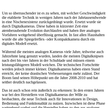
Um so überraschender ist es zu sehen, mit welcher Geschwindigkeit
die etablierte Technik in wenigen Jahren nach der Jahrtausendwende
in eine Nischenexistenz zurückgedrängt wurde. Ersetzt wurde sie
durch Digitalkameras. Diese haben in kürzester Zeit eine
atemberaubende Evolution durchlaufen und haben ihre analogen
Vorfahren weitgehend überflüssig gemacht. In fast allen Haushalten
wurde die alte Spiegelreflex- oder Kompaktkamera durch ein
digitales Modell ersetzt.
Während die meisten analogen Kameras viele Jahre, teilweise auch
Jahrzehnte lang genutzt wurden, landen die meisten Digitalknipsen
nach drei bis vier Jahren in der Schublade und müssen einem
leistungsfähigeren Modell weichen. Die technischen Fortschritte
werden jedoch immer kleiner. Digitalkameras haben einen Stand
erreicht, der keine drastischen Verbesserungen mehr zulässt. Der
Boom fand seinen Höhepunkt um die Jahre 2008-2010 und hat
seither deutlich nachgelassen.
Das ist auch schon rein äußerlich zu erkennen: In den ersten Jahren
war bei den Herstellern von Digitalkameras der Wille zu
beobachten, die neue Technik auch für Innovationen in Design,
Bedienung und Funktionalität zu nutzen. Inzwischen ist diese Phase
weitgehend vorbei und die Hersteller haben zu den aus analoger