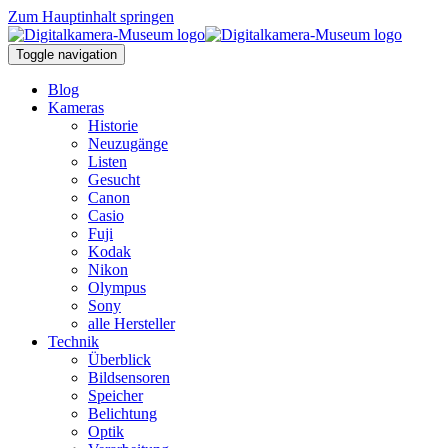
Zum Hauptinhalt springen
Toggle navigation
Blog
Kameras
Historie
Neuzugänge
Listen
Gesucht
Canon
Casio
Fuji
Kodak
Nikon
Olympus
Sony
alle Hersteller
Technik
Überblick
Bildsensoren
Speicher
Belichtung
Optik