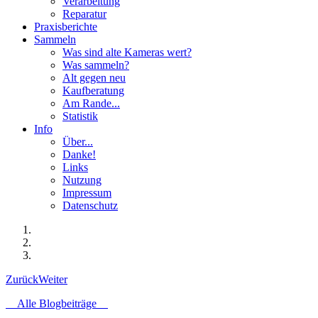
Verarbeitung
Reparatur
Praxisberichte
Sammeln
Was sind alte Kameras wert?
Was sammeln?
Alt gegen neu
Kaufberatung
Am Rande...
Statistik
Info
Über...
Danke!
Links
Nutzung
Impressum
Datenschutz
Zurück
Weiter
Alle Blogbeiträge