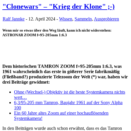
"Clonewars" – "Krieg der Klone" ;-)
Ralf Jannke
- 12. April 2024 -
Wissen
,
Sammeln
,
Ausprobieren
Wenn mir so etwas über den Weg läuft, kann ich nicht widerstehen:
ASTRONAR ZOOM f=95-205mm 1:6.3
Dem historischen TAMRON ZOOM f=95-205mm 1:6.3, was
1961 wahrscheinlich das erste in gößerer Serie fabrikmäßig
(Fließband?) produzierte Telezoom der Welt (*) war, haben wir
drei Beiträge gewidmet:
Ohne (Wechsel-) Objektiv ist die beste Systemkamera nichts
wert…
6,3/95-205 mm Tamron, Baujahr 1961 auf der Sony Alpha
100
Ein 60 Jahre altes Zoom auf einer hochauflösenden
Systemkamera!
In den Beiträgen wurde auch schon erwähnt, dass es das Tamron