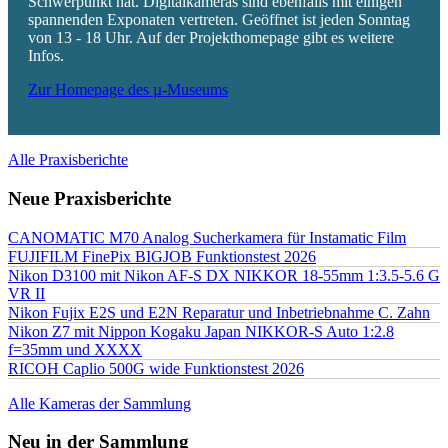
Schwerpunkt hat. Digitalkameras sind ebenfalls mit einigen
spannenden Exponaten vertreten. Geöffnet ist jeden Sonntag
von 13 - 18 Uhr. Auf der Projekthomepage gibt es weitere
Infos.
Zur Homepage des µ-Museums
Alle Praxisberichte
Neue Praxisberichte
CANOMATIC M70 Analog Sucherkamera für Instamatic Film
FUJIFILM FinePix BIGJOB Funktionstest 2026
Nikon D3100 mit Nikon AF-S DX NIKKOR 18-55mm 1:3.5-5.6 G
VR II
Nikon Fujix E2S und E2N Reparatur und Inbetriebnahme C. Zahn
Nikon Z7 mit Nippon Kogaku Japan NIKKOR-S Auto 1:2.8
f=35mm und XXXX
RICOH Caplio 500G wide Funktionstest 2026
Alle Kameras der Sammlung
Neu in der Sammlung