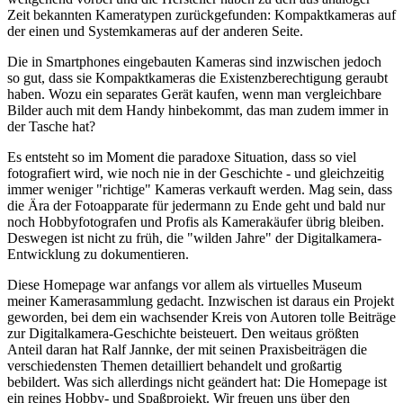
Zeit bekannten Kameratypen zurückgefunden: Kompaktkameras auf
der einen und Systemkameras auf der anderen Seite.
Die in Smartphones eingebauten Kameras sind inzwischen jedoch
so gut, dass sie Kompaktkameras die Existenzberechtigung geraubt
haben. Wozu ein separates Gerät kaufen, wenn man vergleichbare
Bilder auch mit dem Handy hinbekommt, das man zudem immer in
der Tasche hat?
Es entsteht so im Moment die paradoxe Situation, dass so viel
fotografiert wird, wie noch nie in der Geschichte - und gleichzeitig
immer weniger "richtige" Kameras verkauft werden. Mag sein, dass
die Ära der Fotoapparate für jedermann zu Ende geht und bald nur
noch Hobbyfotografen und Profis als Kamerakäufer übrig bleiben.
Deswegen ist nicht zu früh, die "wilden Jahre" der Digitalkamera-
Entwicklung zu dokumentieren.
Diese Homepage war anfangs vor allem als virtuelles Museum
meiner Kamerasammlung gedacht. Inzwischen ist daraus ein Projekt
geworden, bei dem ein wachsender Kreis von Autoren tolle Beiträge
zur Digitalkamera-Geschichte beisteuert. Den weitaus größten
Anteil daran hat Ralf Jannke, der mit seinen Praxisbeiträgen die
verschiedensten Themen detailliert behandelt und großartig
bebildert. Was sich allerdings nicht geändert hat: Die Homepage ist
ein reines Hobby- und Spaßprojekt. Wir freuen uns über den