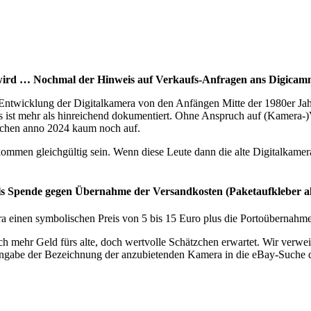
agt wird … Nochmal der Hinweis auf Verkaufs-Anfragen ans Digica
ntwicklung der Digitalkamera von den Anfängen Mitte der 1980er Jahre
s ist mehr als hinreichend dokumentiert. Ohne Anspruch auf (Kamera-)V
auchen anno 2024 kaum noch auf.
ommen gleichgültig sein. Wenn diese Leute dann die alte Digitalkamera
s Spende gegen Übernahme der Versandkosten (Paketaufkleber a
ra einen symbolischen Preis von 5 bis 15 Euro plus die Portoübernahme
 mehr Geld fürs alte, doch wertvolle Schätzchen erwartet. Wir verweis
ch Eingabe der Bezeichnung der anzubietenden Kamera in die eBay-Suche