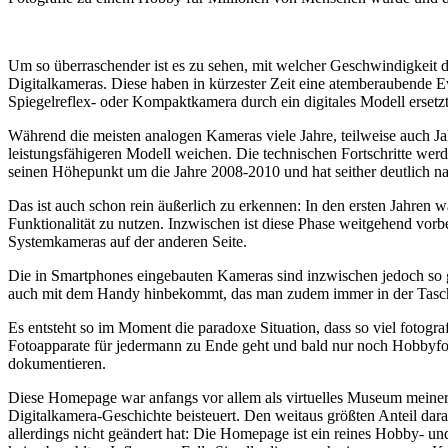
Um so überraschender ist es zu sehen, mit welcher Geschwindigkeit d
Digitalkameras. Diese haben in kürzester Zeit eine atemberaubende E
Spiegelreflex- oder Kompaktkamera durch ein digitales Modell ersetzt
Während die meisten analogen Kameras viele Jahre, teilweise auch Ja
leistungsfähigeren Modell weichen. Die technischen Fortschritte wer
seinen Höhepunkt um die Jahre 2008-2010 und hat seither deutlich n
Das ist auch schon rein äußerlich zu erkennen: In den ersten Jahren 
Funktionalität zu nutzen. Inzwischen ist diese Phase weitgehend vo
Systemkameras auf der anderen Seite.
Die in Smartphones eingebauten Kameras sind inzwischen jedoch so g
auch mit dem Handy hinbekommt, das man zudem immer in der Tasc
Es entsteht so im Moment die paradoxe Situation, dass so viel fotogra
Fotoapparate für jedermann zu Ende geht und bald nur noch Hobbyfot
dokumentieren.
Diese Homepage war anfangs vor allem als virtuelles Museum meiner
Digitalkamera-Geschichte beisteuert. Den weitaus größten Anteil daran
allerdings nicht geändert hat: Die Homepage ist ein reines Hobby- u