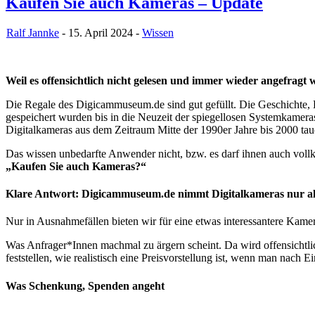
Kaufen Sie auch Kameras – Update
Ralf Jannke
- 15. April 2024 -
Wissen
Weil es offensichtlich nicht gelesen und immer wieder angefr
Die Regale des Digicammuseum.de sind gut gefüllt. Die Geschichte, E
gespeichert wurden bis in die Neuzeit der spiegellosen Systemkamera
Digitalkameras aus dem Zeitraum Mitte der 1990er Jahre bis 2000 t
Das wissen unbedarfte Anwender nicht, bzw. es darf ihnen auch vollk
„Kaufen Sie auch Kameras?“
Klare Antwort: Digicammuseum.de nimmt Digitalkameras nur al
Nur in Ausnahmefällen bieten wir für eine etwas interessantere Kame
Was Anfrager*Innen machmal zu ärgern scheint. Da wird offensichtlich
feststellen, wie realistisch eine Preisvorstellung ist, wenn man na
Was Schenkung, Spenden angeht