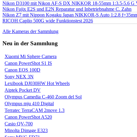
Nikon D3100 mit Nikon AF-S DX NIKKOR 18-55mm 1:3.5-5.6 G 
Nikon Fujix E2S und E2N Reparatur und Inbetriebnahme C. Zahn
Nikon Z7 mit Nippon Kogaku Japan NIKKOR-S Auto 1:2.8 f=35
RICOH Caplio 500G wide Funktionstest 2026
Alle Kameras der Sammlung
Neu in der Sammlung
Xiaomi Mi Sphere Camera
Canon PowerShot S1 IS
Canon EOS 100D
Sony NEX 3N
Lexibook DJ030HW Hot Wheels
Aiptek Pocket DV
Olympus Camedia C-460 Zoom del Sol
Olympus mju 410 Digital
Terratec TerraCAM 2move 1.3
Canon PowerShot A520
Casio QV-700
Minolta Dimage E323