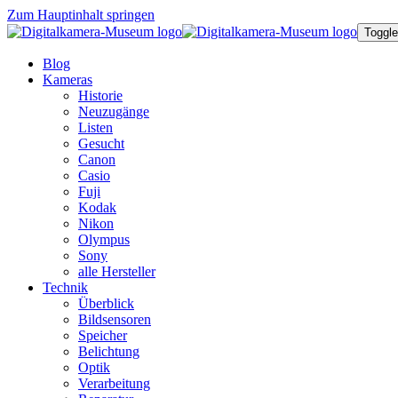
Zum Hauptinhalt springen
Toggle
Blog
Kameras
Historie
Neuzugänge
Listen
Gesucht
Canon
Casio
Fuji
Kodak
Nikon
Olympus
Sony
alle Hersteller
Technik
Überblick
Bildsensoren
Speicher
Belichtung
Optik
Verarbeitung