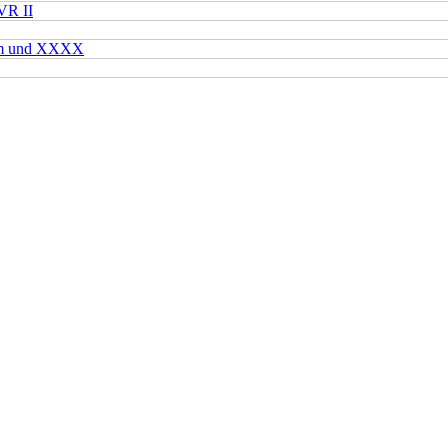
VR II
mm und XXXX