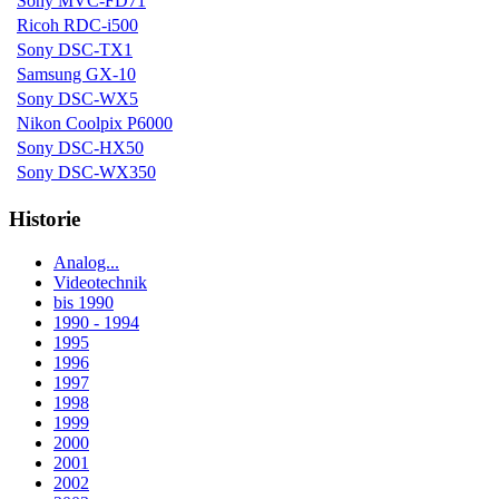
Sony MVC-FD71
Ricoh RDC-i500
Sony DSC-TX1
Samsung GX-10
Sony DSC-WX5
Nikon Coolpix P6000
Sony DSC-HX50
Sony DSC-WX350
Historie
Analog...
Videotechnik
bis 1990
1990 - 1994
1995
1996
1997
1998
1999
2000
2001
2002