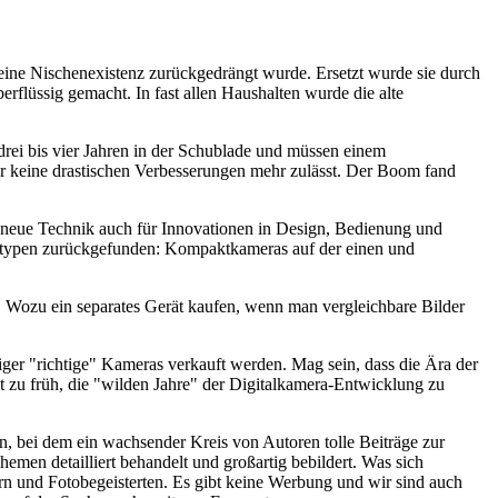
 eine Nischenexistenz zurückgedrängt wurde. Ersetzt wurde sie durch
rflüssig gemacht. In fast allen Haushalten wurde die alte
drei bis vier Jahren in der Schublade und müssen einem
der keine drastischen Verbesserungen mehr zulässt. Der Boom fand
ie neue Technik auch für Innovationen in Design, Bedienung und
eratypen zurückgefunden: Kompaktkameras auf der einen und
 Wozu ein separates Gerät kaufen, wenn man vergleichbare Bilder
niger "richtige" Kameras verkauft werden. Mag sein, dass die Ära der
 zu früh, die "wilden Jahre" der Digitalkamera-Entwicklung zu
 bei dem ein wachsender Kreis von Autoren tolle Beiträge zur
hemen detailliert behandelt und großartig bebildert. Was sich
rn und Fotobegeisterten. Es gibt keine Werbung und wir sind auch