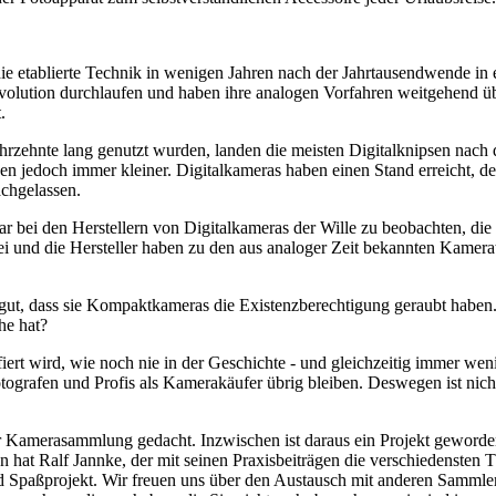
ie etablierte Technik in wenigen Jahren nach der Jahrtausendwende in
volution durchlaufen und haben ihre analogen Vorfahren weitgehend übe
.
hrzehnte lang genutzt wurden, landen die meisten Digitalknipsen nach 
den jedoch immer kleiner. Digitalkameras haben einen Stand erreicht, 
achgelassen.
war bei den Herstellern von Digitalkameras der Wille zu beobachten, d
rbei und die Hersteller haben zu den aus analoger Zeit bekannten Kam
ut, dass sie Kompaktkameras die Existenzberechtigung geraubt haben.
he hat?
fiert wird, wie noch nie in der Geschichte - und gleichzeitig immer we
ografen und Profis als Kamerakäufer übrig bleiben. Deswegen ist nicht
 Kamerasammlung gedacht. Inzwischen ist daraus ein Projekt geworden,
 hat Ralf Jannke, der mit seinen Praxisbeiträgen die verschiedensten T
nd Spaßprojekt. Wir freuen uns über den Austausch mit anderen Sammle