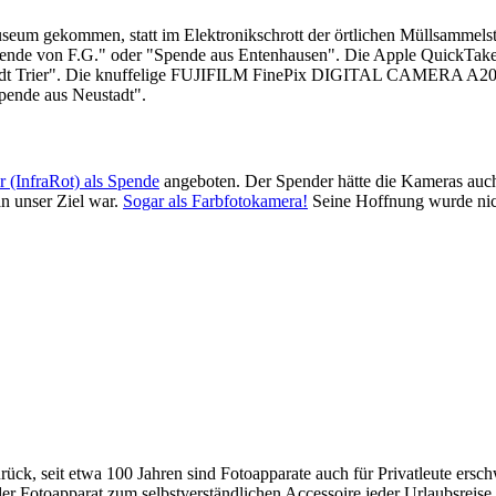
useum gekommen, statt im Elektronikschrott der örtlichen Müllsammels
de von F.G." oder "Spende aus Entenhausen". Die Apple QuickTake 100
tadt Trier". Die knuffelige FUJIFILM FinePix DIGITAL CAMERA A204
ende aus Neustadt".
(InfraRot) als Spende
angeboten. Der Spender hätte die Kameras auch f
n unser Ziel war.
Sogar als Farbfotokamera!
Seine Hoffnung wurde nicht
rück, seit etwa 100 Jahren sind Fotoapparate auch für Privatleute ersch
 Fotoapparat zum selbstverständlichen Accessoire jeder Urlaubsreise.