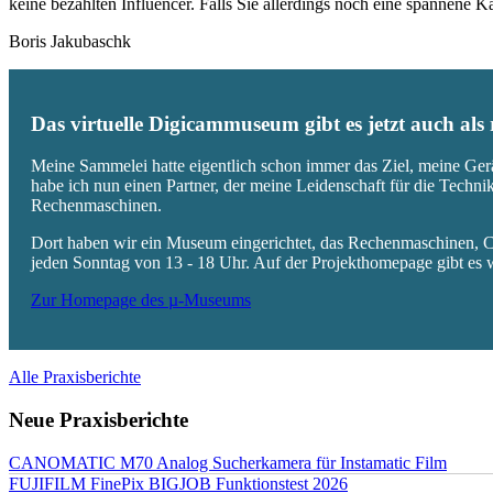
keine bezahlten Influencer. Falls Sie allerdings noch eine spannene
Boris Jakubaschk
Das virtuelle Digicammuseum gibt es jetzt auch al
Meine Sammelei hatte eigentlich schon immer das Ziel, meine Ger
habe ich nun einen Partner, der meine Leidenschaft für die Techn
Rechenmaschinen.
Dort haben wir ein Museum eingerichtet, das Rechenmaschinen, Co
jeden Sonntag von 13 - 18 Uhr. Auf der Projekthomepage gibt es w
Zur Homepage des µ-Museums
Alle Praxisberichte
Neue Praxisberichte
CANOMATIC M70 Analog Sucherkamera für Instamatic Film
FUJIFILM FinePix BIGJOB Funktionstest 2026