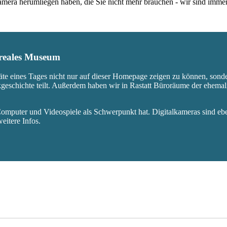
 Kamera herumliegen haben, die Sie nicht mehr brauchen - wir sind imm
s reales Museum
äte eines Tages nicht nur auf dieser Homepage zeigen zu können, sond
ikgeschichte teilt. Außerdem haben wir in Rastatt Büroräume der ehem
mputer und Videospiele als Schwerpunkt hat. Digitalkameras sind eben
eitere Infos.