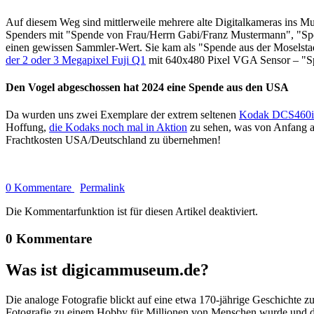
Auf diesem Weg sind mittlerweile mehrere alte Digitalkameras ins M
Spenders mit "Spende von Frau/Herrn Gabi/Franz Mustermann", "Spen
einen gewissen Sammler-Wert. Sie kam als "Spende aus der Mosels
der 2 oder 3 Megapixel Fuji Q1
mit 640x480 Pixel VGA Sensor – "Sp
Den Vogel abgeschossen hat 2024 eine Spende aus den USA
Da wurden uns zwei Exemplare der extrem seltenen
Kodak DCS460ir 
Hoffung,
die Kodaks noch mal in Aktion
zu sehen, was von Anfang a
Frachtkosten USA/Deutschland zu übernehmen!
0 Kommentare
Permalink
Die Kommentarfunktion ist für diesen Artikel deaktiviert.
0 Kommentare
Was ist digicammuseum.de?
Die analoge Fotografie blickt auf eine etwa 170-jährige Geschichte zu
Fotografie zu einem Hobby für Millionen von Menschen wurde und der