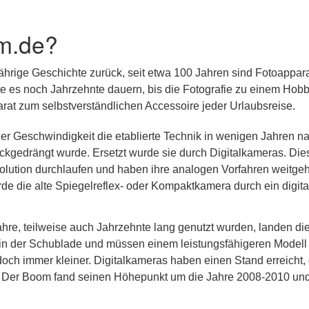
m.de?
jährige Geschichte zurück, seit etwa 100 Jahren sind Fotoappar
lte es noch Jahrzehnte dauern, bis die Fotografie zu einem Hobb
at zum selbstverständlichen Accessoire jeder Urlaubsreise.
er Geschwindigkeit die etablierte Technik in wenigen Jahren n
kgedrängt wurde. Ersetzt wurde sie durch Digitalkameras. Die
olution durchlaufen und haben ihre analogen Vorfahren weitge
rde die alte Spiegelreflex- oder Kompaktkamera durch ein digita
re, teilweise auch Jahrzehnte lang genutzt wurden, landen di
n in der Schublade und müssen einem leistungsfähigeren Modell
doch immer kleiner. Digitalkameras haben einen Stand erreicht,
. Der Boom fand seinen Höhepunkt um die Jahre 2008-2010 und