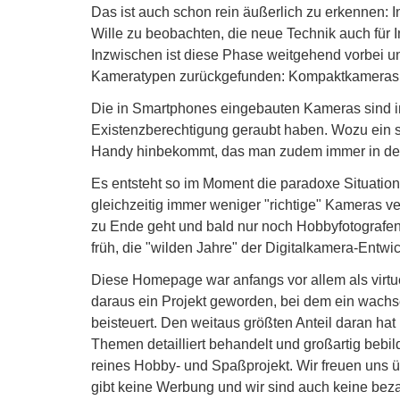
Das ist auch schon rein äußerlich zu erkennen: I
Wille zu beobachten, die neue Technik auch für 
Inzwischen ist diese Phase weitgehend vorbei u
Kameratypen zurückgefunden: Kompaktkameras a
Die in Smartphones eingebauten Kameras sind i
Existenzberechtigung geraubt haben. Wozu ein s
Handy hinbekommt, das man zudem immer in de
Es entsteht so im Moment die paradoxe Situation, 
gleichzeitig immer weniger "richtige" Kameras v
zu Ende geht und bald nur noch Hobbyfotografen 
früh, die "wilden Jahre" der Digitalkamera-Entw
Diese Homepage war anfangs vor allem als virt
daraus ein Projekt geworden, bei dem ein wachse
beisteuert. Den weitaus größten Anteil daran hat
Themen detailliert behandelt und großartig bebil
reines Hobby- und Spaßprojekt. Wir freuen uns 
gibt keine Werbung und wir sind auch keine beza