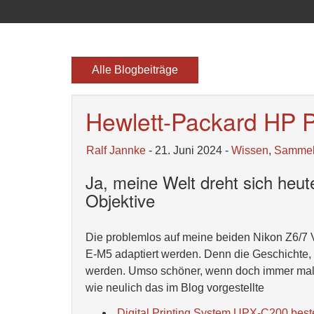
Alle Blogbeiträge
Hewlett-Packard HP 
Ralf Jannke
- 21. Juni 2024 -
Wissen
,
Samme
Ja, meine Welt dreht sich heut
Objektive
Die problemlos auf meine beiden Nikon Z6/7
E-M5 adaptiert werden. Denn die Geschichte,
werden. Umso schöner, wenn doch immer mal w
wie neulich das im Blog vorgestellte
„
Digital Printing System UPX-C200 b