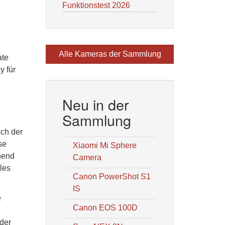
Funktionstest 2026
Alle Kameras der Sammlung
ate
y für
Neu in der
Sammlung
ach der
se
Xiaomi Mi Sphere
hend
Camera
les
Canon PowerShot S1
IS
e
Canon EOS 100D
 der