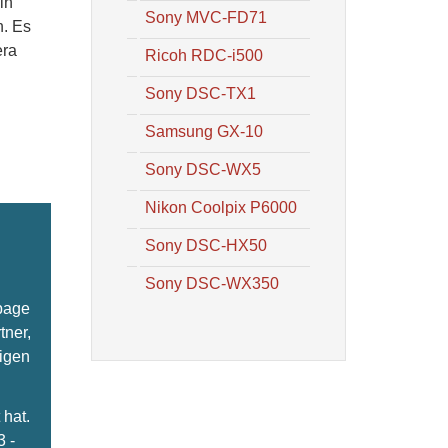
in
Sony MVC-FD71
n. Es
era
Ricoh RDC-i500
Sony DSC-TX1
Samsung GX-10
Sony DSC-WX5
Nikon Coolpix P6000
Sony DSC-HX50
Sony DSC-WX350
epage
tner,
ligen
hat.
3 -