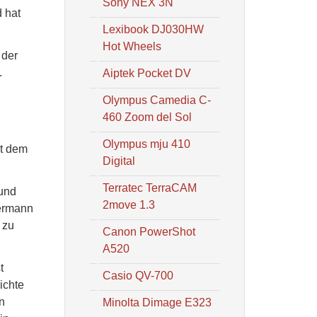
Sony NEX 3N
 hat
Lexibook DJ030HW
Hot Wheels
 der
.
Aiptek Pocket DV
Olympus Camedia C-
460 Zoom del Sol
Olympus mju 410
it dem
Digital
Terratec TerraCAM
 und
2move 1.3
dermann
 zu
Canon PowerShot
A520
t
Casio QV-700
ichte
n
Minolta Dimage E323