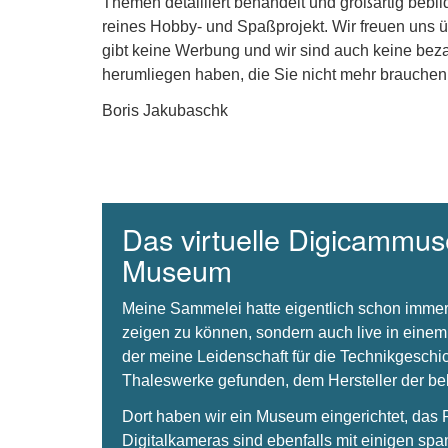
Themen detailliert behandelt und großartig bebil
reines Hobby- und Spaßprojekt. Wir freuen uns 
gibt keine Werbung und wir sind auch keine beza
herumliegen haben, die Sie nicht mehr brauchen
Boris Jakubaschk
Das virtuelle Digicammuse
Museum
Meine Sammelei hatte eigentlich schon immer
zeigen zu können, sondern auch live in einem
der meine Leidenschaft für die Technikgeschi
Thaleswerke gefunden, dem Hersteller der 
Dort haben wir ein Museum eingerichtet, da
Digitalkameras sind ebenfalls mit einigen spa