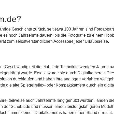
m.de?
jährige Geschichte zurück, seit etwa 100 Jahren sind Fotoappar
lte es noch Jahrzehnte dauern, bis die Fotografie zu einem Hobb
at zum selbstverständlichen Accessoire jeder Urlaubsreise.
er Geschwindigkeit die etablierte Technik in wenigen Jahren n
kgedrängt wurde. Ersetzt wurde sie durch Digitalkameras. Die
olution durchlaufen und haben ihre analogen Vorfahren weitge
rde die alte Spiegelreflex- oder Kompaktkamera durch ein digita
re, teilweise auch Jahrzehnte lang genutzt wurden, landen di
n in der Schublade und müssen einem leistungsfähigeren Modell
doch immer kleiner. Digitalkameras haben einen Stand erreicht,