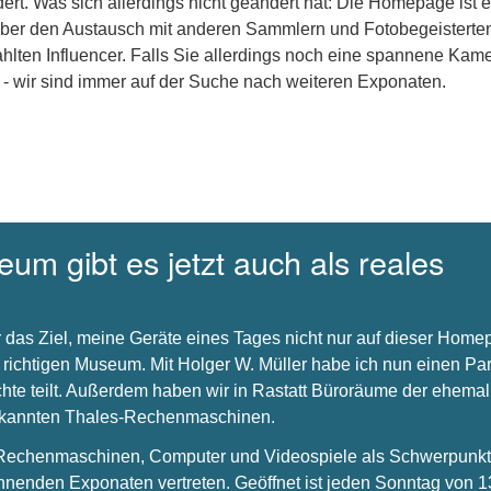
dert. Was sich allerdings nicht geändert hat: Die Homepage ist e
über den Austausch mit anderen Sammlern und Fotobegeisterte
hlten Influencer. Falls Sie allerdings noch eine spannene Kam
 - wir sind immer auf der Suche nach weiteren Exponaten.
um gibt es jetzt auch als reales
 das Ziel, meine Geräte eines Tages nicht nur auf dieser Hom
 richtigen Museum. Mit Holger W. Müller habe ich nun einen Par
chte teilt. Außerdem haben wir in Rastatt Büroräume der ehema
bekannten Thales-Rechenmaschinen.
s Rechenmaschinen, Computer und Videospiele als Schwerpunkt 
nnenden Exponaten vertreten. Geöffnet ist jeden Sonntag von 1