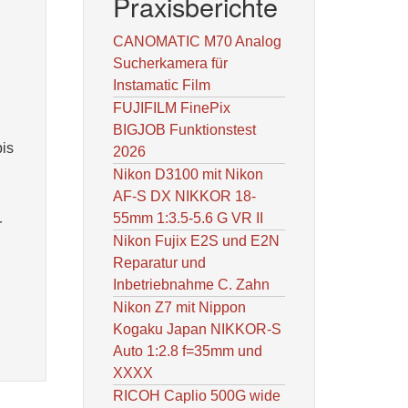
Praxisberichte
CANOMATIC M70 Analog
Sucherkamera für
Instamatic Film
FUJIFILM FinePix
BIGJOB Funktionstest
bis
2026
Nikon D3100 mit Nikon
AF-S DX NIKKOR 18-
55mm 1:3.5-5.6 G VR II
r
Nikon Fujix E2S und E2N
Reparatur und
Inbetriebnahme C. Zahn
Nikon Z7 mit Nippon
Kogaku Japan NIKKOR-S
Auto 1:2.8 f=35mm und
XXXX
RICOH Caplio 500G wide