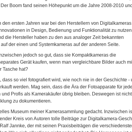
. Der Boom fand seinen Höhepunkt um die Jahre 2008-2010 und
n den ersten Jahren war bei den Herstellern von Digitalkameras
Innovationen in Design, Bedienung und Funktionalität zu nutzen
nd die Hersteller haben zu den aus analoger Zeit bekannten
uf der einen und Systemkameras auf der anderen Seite.
nzwischen jedoch so gut, dass sie Kompaktkameras die
eparates Gerät kaufen, wenn man vergleichbare Bilder auch m
r Tasche hat?
dass so viel fotografiert wird, wie noch nie in der Geschichte -
erkauft werden. Mag sein, dass die Ära der Fotoapparate für je
und Profis als Kamerakäufer übrig bleiben. Deswegen ist nicht
icklung zu dokumentieren.
uelles Museum meiner Kamerasammlung gedacht. Inzwischen is
nder Kreis von Autoren tolle Beiträge zur Digitalkamera-Gesch
 Ralf Jannke, der mit seinen Praxisbeiträgen die verschiedenste