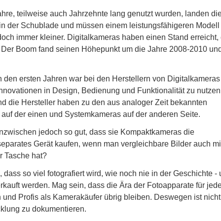
re, teilweise auch Jahrzehnte lang genutzt wurden, landen di
n in der Schublade und müssen einem leistungsfähigeren Modell
doch immer kleiner. Digitalkameras haben einen Stand erreicht,
. Der Boom fand seinen Höhepunkt um die Jahre 2008-2010 und
n den ersten Jahren war bei den Herstellern von Digitalkameras
Innovationen in Design, Bedienung und Funktionalität zu nutzen
nd die Hersteller haben zu den aus analoger Zeit bekannten
uf der einen und Systemkameras auf der anderen Seite.
nzwischen jedoch so gut, dass sie Kompaktkameras die
eparates Gerät kaufen, wenn man vergleichbare Bilder auch m
r Tasche hat?
dass so viel fotografiert wird, wie noch nie in der Geschichte -
erkauft werden. Mag sein, dass die Ära der Fotoapparate für je
und Profis als Kamerakäufer übrig bleiben. Deswegen ist nicht
icklung zu dokumentieren.