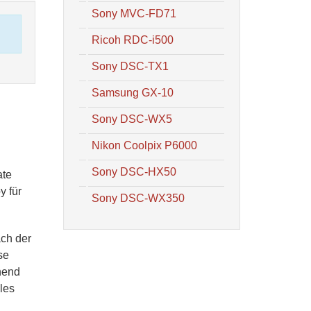
Sony MVC-FD71
Ricoh RDC-i500
Sony DSC-TX1
Samsung GX-10
Sony DSC-WX5
Nikon Coolpix P6000
Sony DSC-HX50
ate
y für
Sony DSC-WX350
ach der
se
hend
les