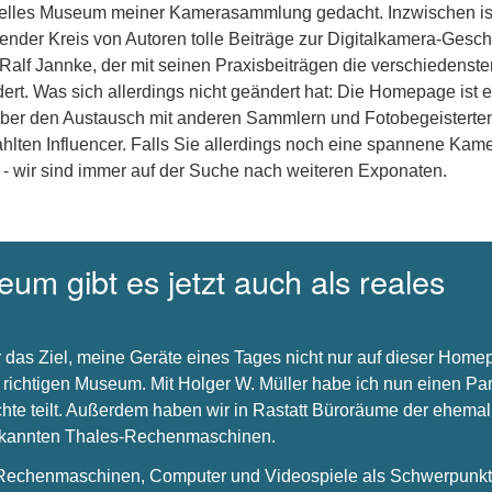
uelles Museum meiner Kamerasammlung gedacht. Inzwischen is
nder Kreis von Autoren tolle Beiträge zur Digitalkamera-Gesch
 Ralf Jannke, der mit seinen Praxisbeiträgen die verschiedenste
dert. Was sich allerdings nicht geändert hat: Die Homepage ist e
über den Austausch mit anderen Sammlern und Fotobegeisterte
hlten Influencer. Falls Sie allerdings noch eine spannene Kam
 - wir sind immer auf der Suche nach weiteren Exponaten.
um gibt es jetzt auch als reales
 das Ziel, meine Geräte eines Tages nicht nur auf dieser Hom
 richtigen Museum. Mit Holger W. Müller habe ich nun einen Par
chte teilt. Außerdem haben wir in Rastatt Büroräume der ehema
bekannten Thales-Rechenmaschinen.
s Rechenmaschinen, Computer und Videospiele als Schwerpunkt 