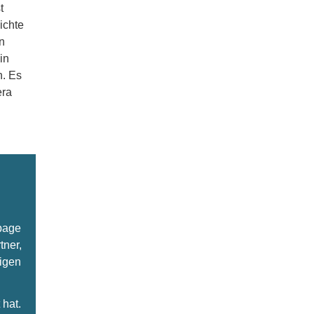
t
ichte
n
in
n. Es
era
epage
tner,
ligen
hat.