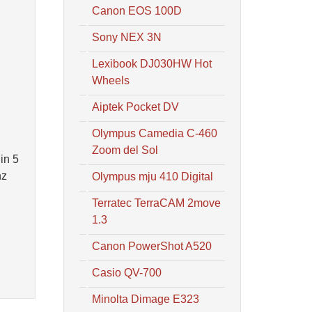
Canon EOS 100D
Sony NEX 3N
Lexibook DJ030HW Hot
Wheels
Aiptek Pocket DV
Olympus Camedia C-460
Zoom del Sol
in 5
nz
Olympus mju 410 Digital
Terratec TerraCAM 2move
1.3
Canon PowerShot A520
Casio QV-700
Minolta Dimage E323