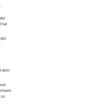
e
 der
 hat
 der
.
it dem
 und
dermann
 zu