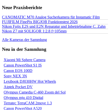
Neue Praxisberichte
CANOMATIC M70 Analog Sucherkamera für Instamatic Film
FUJIFILM FinePix BIGJOB Funktionstest 2026
Nikon Fujix E2S und E2N Reparatur und Inbetriebnahme C. Zahn
Nikon Z7 mit SOLIGOR 1:2.8 f=105mm
Alle Kameras der Sammlung
Neu in der Sammlung
Xiaomi Mi Sphere Camera
Canon PowerShot S1 IS
Canon EOS 100D
Sony NEX 3N
Lexibook DJ030HW Hot Wheels
Aiptek Pocket DV
Olympus Camedia C-460 Zoom del Sol
Olympus mju 410 Digital
Terratec TerraCAM 2move 1.3
Canon PowerShot A520