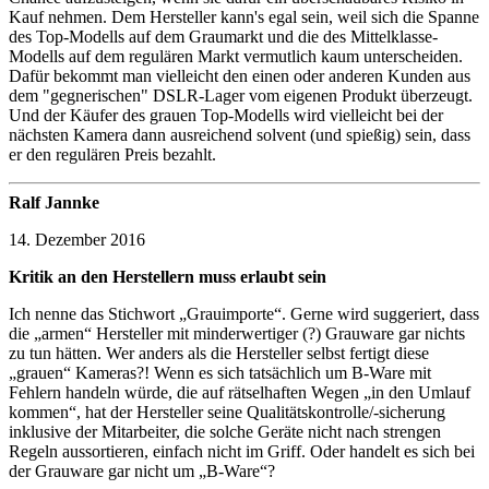
Kauf nehmen. Dem Hersteller kann's egal sein, weil sich die Spanne
des Top-Modells auf dem Graumarkt und die des Mittelklasse-
Modells auf dem regulären Markt vermutlich kaum unterscheiden.
Dafür bekommt man vielleicht den einen oder anderen Kunden aus
dem "gegnerischen" DSLR-Lager vom eigenen Produkt überzeugt.
Und der Käufer des grauen Top-Modells wird vielleicht bei der
nächsten Kamera dann ausreichend solvent (und spießig) sein, dass
er den regulären Preis bezahlt.
Ralf Jannke
14. Dezember 2016
Kritik an den Herstellern muss erlaubt sein
Ich nenne das Stichwort „Grauimporte“. Gerne wird suggeriert, dass
die „armen“ Hersteller mit minderwertiger (?) Grauware gar nichts
zu tun hätten. Wer anders als die Hersteller selbst fertigt diese
„grauen“ Kameras?! Wenn es sich tatsächlich um B-Ware mit
Fehlern handeln würde, die auf rätselhaften Wegen „in den Umlauf
kommen“, hat der Hersteller seine Qualitätskontrolle/-sicherung
inklusive der Mitarbeiter, die solche Geräte nicht nach strengen
Regeln aussortieren, einfach nicht im Griff. Oder handelt es sich bei
der Grauware gar nicht um „B-Ware“?