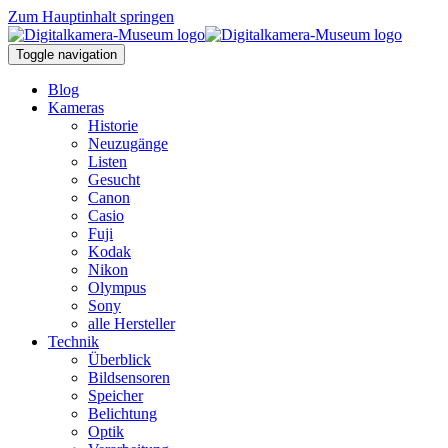
Zum Hauptinhalt springen
Toggle navigation
Blog
Kameras
Historie
Neuzugänge
Listen
Gesucht
Canon
Casio
Fuji
Kodak
Nikon
Olympus
Sony
alle Hersteller
Technik
Überblick
Bildsensoren
Speicher
Belichtung
Optik