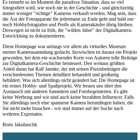
Es entsteht so im Moment die paradoxe Situation, dass so viel
fotografiert wird, wie noch nie in der Geschichte - und gleichzeitig
immer weniger "richtige" Kameras verkauft werden. Mag sein, dass
die Ära der Fotoapparate für jedermann zu Ende geht und bald nur
noch Hobbyfotografen und Profis als Kamerakäufer übrig bleiben.
Deswegen ist nicht zu früh, die "wilden Jahre" der Digitalkamera-
Entwicklung zu dokumentieren.
Diese Homepage war anfangs vor allem als virtuelles Museum
meiner Kamerasammlung gedacht. Inzwischen ist daraus ein Projekt
geworden, bei dem ein wachsender Kreis von Autoren tolle Beiträge
zur Digitalkamera-Geschichte beisteuert. Den weitaus größten
Anteil daran hat Ralf Jannke, der mit seinen Praxisbeiträgen die
verschiedensten Themen detailliert behandelt und großartig
bebildert. Was sich allerdings nicht geändert hat: Die Homepage ist
ein reines Hobby- und Spaßprojekt. Wir freuen uns über den
Austausch mit anderen Sammlern und Fotobegeisterten. Es gibt
keine Werbung und wir sind auch keine bezahlten Influencer. Falls
Sie allerdings noch eine spannene Kamera herumliegen haben, die
Sie nicht mehr brauchen - wir sind immer auf der Suche nach
weiteren Exponaten.
Boris Jakubaschk