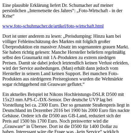
Eine plausible Erklärung liefert Dr. Schumacher auf meiner
persönlichen „Internetseite des Jahres“: „Foto-Wirtschaft - in der
Krise“
www.foto-schuhmacher.de/artikel/foto-wirtschaft.html
Dort ist unter anderem zu lesen: „Preisdumping: Hinzu kam bei
völliger Fehleinschätzung des Marktes mit folglich großer
Überproduktion ein massiver Absatz im sogenannten grauen Markt.
Sie haben richtig gelesen: Manche Hersteller beliefern regelmäßig
selbst den Graumarkt mit 1A-Produkten zu extrem niedrigen
Preisen. Damit sie dabei jedoch letztendlich keinen Verlust erleiden,
wird der Service ausbedungen. (Man) erhält dann jedoch vom
Hersteller in seinem Land keinen Support. Bei manchen Foto-
Produkten aus niedrigeren Preisregionen wurden die Weltmärkte
sogar richtiggehend mit Grauware geflutet.“
Ein aktuelles Beispiel ist Nikons Hochleistungs-DSLR D500 mit
15x23 mm APS-C-/DX-Sensor. Der deutsche UVP lag bei
Vorstellung bei ca. 2300 Euro. Der so genannte Straßenpreis liegt in
Deutschland im Dezember 2016 bei 1900 bis 2000 Euro fürs nackte
Gehäuse. Ordere ich die D500 aus GB-Land, reduziert sich der
Preis auf 1500 bis 1700 Euro. Noch preiswerter wird die
„Grauware“ in Übersee. Dort ist die D500 für 1400 Dollar zu
haben. Interessant wäre die Frage was „kein Service“ wirklich