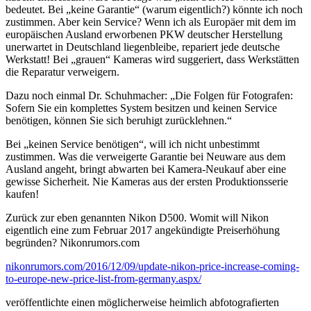
bedeutet. Bei „keine Garantie“ (warum eigentlich?) könnte ich noch
zustimmen. Aber kein Service? Wenn ich als Europäer mit dem im
europäischen Ausland erworbenen PKW deutscher Herstellung
unerwartet in Deutschland liegenbleibe, repariert jede deutsche
Werkstatt! Bei „grauen“ Kameras wird suggeriert, dass Werkstätten
die Reparatur verweigern.
Dazu noch einmal Dr. Schuhmacher: „Die Folgen für Fotografen:
Sofern Sie ein komplettes System besitzen und keinen Service
benötigen, können Sie sich beruhigt zurücklehnen.“
Bei „keinen Service benötigen“, will ich nicht unbestimmt
zustimmen. Was die verweigerte Garantie bei Neuware aus dem
Ausland angeht, bringt abwarten bei Kamera-Neukauf aber eine
gewisse Sicherheit. Nie Kameras aus der ersten Produktionsserie
kaufen!
Zurück zur eben genannten Nikon D500. Womit will Nikon
eigentlich eine zum Februar 2017 angekündigte Preiserhöhung
begründen? Nikonrumors.com
nikonrumors.com/2016/12/09/update-nikon-price-increase-coming-
to-europe-new-price-list-from-germany.aspx/
veröffentlichte einen möglicherweise heimlich abfotografierten