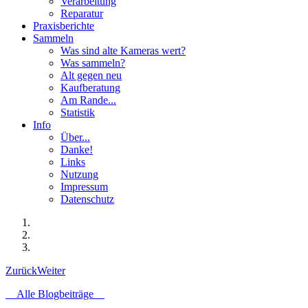
Verarbeitung
Reparatur
Praxisberichte
Sammeln
Was sind alte Kameras wert?
Was sammeln?
Alt gegen neu
Kaufberatung
Am Rande...
Statistik
Info
Über...
Danke!
Links
Nutzung
Impressum
Datenschutz
Zurück
Weiter
Alle Blogbeiträge