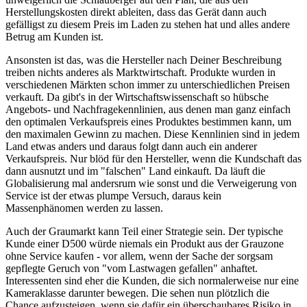
Herstellungskosten direkt ableiten, dass das Gerät dann auch
gefälligst zu diesem Preis im Laden zu stehen hat und alles andere
Betrug am Kunden ist.
Ansonsten ist das, was die Hersteller nach Deiner Beschreibung
treiben nichts anderes als Marktwirtschaft. Produkte wurden in
verschiedenen Märkten schon immer zu unterschiedlichen Preisen
verkauft. Da gibt's in der Wirtschaftswissenschaft so hübsche
Angebots- und Nachfragekennlinien, aus denen man ganz einfach
den optimalen Verkaufspreis eines Produktes bestimmen kann, um
den maximalen Gewinn zu machen. Diese Kennlinien sind in jedem
Land etwas anders und daraus folgt dann auch ein anderer
Verkaufspreis. Nur blöd für den Hersteller, wenn die Kundschaft das
dann ausnutzt und im "falschen" Land einkauft. Da läuft die
Globalisierung mal andersrum wie sonst und die Verweigerung von
Service ist der etwas plumpe Versuch, daraus kein
Massenphänomen werden zu lassen.
Auch der Graumarkt kann Teil einer Strategie sein. Der typische
Kunde einer D500 würde niemals ein Produkt aus der Grauzone
ohne Service kaufen - vor allem, wenn der Sache der sorgsam
gepflegte Geruch von "vom Lastwagen gefallen" anhaftet.
Interessenten sind eher die Kunden, die sich normalerweise nur eine
Kameraklasse darunter bewegen. Die sehen nun plötzlich die
Chance aufzusteigen, wenn sie dafür ein überschaubares Risiko in