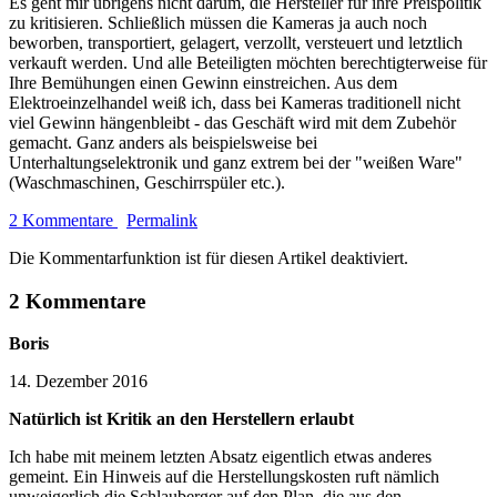
Es geht mir übrigens nicht darum, die Hersteller für ihre Preispolitik
zu kritisieren. Schließlich müssen die Kameras ja auch noch
beworben, transportiert, gelagert, verzollt, versteuert und letztlich
verkauft werden. Und alle Beteiligten möchten berechtigterweise für
Ihre Bemühungen einen Gewinn einstreichen. Aus dem
Elektroeinzelhandel weiß ich, dass bei Kameras traditionell nicht
viel Gewinn hängenbleibt - das Geschäft wird mit dem Zubehör
gemacht. Ganz anders als beispielsweise bei
Unterhaltungselektronik und ganz extrem bei der "weißen Ware"
(Waschmaschinen, Geschirrspüler etc.).
2 Kommentare
Permalink
Die Kommentarfunktion ist für diesen Artikel deaktiviert.
2 Kommentare
Boris
14. Dezember 2016
Natürlich ist Kritik an den Herstellern erlaubt
Ich habe mit meinem letzten Absatz eigentlich etwas anderes
gemeint. Ein Hinweis auf die Herstellungskosten ruft nämlich
unweigerlich die Schlauberger auf den Plan, die aus den