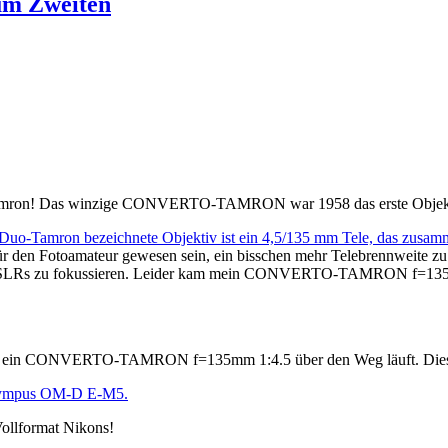
m Zweiten
von Tamron! Das winzige CONVERTO-TAMRON war 1958 das erste Objekt
Duo-Tamron bezeichnete Objektiv ist ein 4,5/135 mm Tele, das zusam
 für den Fotoamateur gewesen sein, ein bisschen mehr Telebrennweite 
gen SLRs zu fokussieren. Leider kam mein CONVERTO-TAMRON f=135m
nochmal ein CONVERTO-TAMRON f=135mm 1:4.5 über den Weg läuft. Dies
r Olympus OM-D E-M5.
Vollformat Nikons!