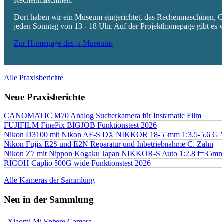
Rechenmaschinen.
Dort haben wir ein Museum eingerichtet, das Rechenmaschinen, Co
jeden Sonntag von 13 - 18 Uhr. Auf der Projekthomepage gibt es w
Zur Homepage des µ-Museums
Alle Praxisberichte
Neue Praxisberichte
CANOMATIC M70 Analog Sucherkamera für Instamatic Film
FUJIFILM FinePix BIGJOB Funktionstest 2026
Nikon D3100 mit Nikon AF-S DX NIKKOR 18-55mm 1:3.5-5.6 G 
Nikon Fujix E2S und E2N Reparatur und Inbetriebnahme C. Zahn
Nikon Z7 mit Nippon Kogaku Japan NIKKOR-S Auto 1:2.8 f=35
RICOH Caplio 500G wide Funktionstest 2026
Alle Kameras der Sammlung
Neu in der Sammlung
Xiaomi Mi Sphere Camera