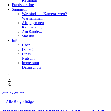
Reparatur
Praxisberichte
Sammeln
Was sind alte Kameras wert?
Was sammeln?
Alt gegen neu
Kaufberatung
Am Rande...
Statistik
Info
Über...
Danke!
Links
Nutzung
Impressum
Datenschutz
Zurück
Weiter
Alle Blogbeiträge