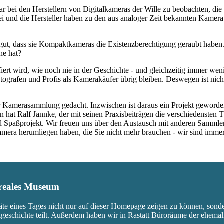
war bei den Herstellern von Digitalkameras der Wille zu beobachten, d
rbei und die Hersteller haben zu den aus analoger Zeit bekannten Kam
ut, dass sie Kompaktkameras die Existenzberechtigung geraubt haben.
he hat?
fiert wird, wie noch nie in der Geschichte - und gleichzeitig immer we
ografen und Profis als Kamerakäufer übrig bleiben. Deswegen ist nicht
 Kamerasammlung gedacht. Inzwischen ist daraus ein Projekt geworden,
 hat Ralf Jannke, der mit seinen Praxisbeiträgen die verschiedensten T
nd Spaßprojekt. Wir freuen uns über den Austausch mit anderen Sammle
 Kamera herumliegen haben, die Sie nicht mehr brauchen - wir sind imm
s reales Museum
äte eines Tages nicht nur auf dieser Homepage zeigen zu können, sond
ikgeschichte teilt. Außerdem haben wir in Rastatt Büroräume der ehem