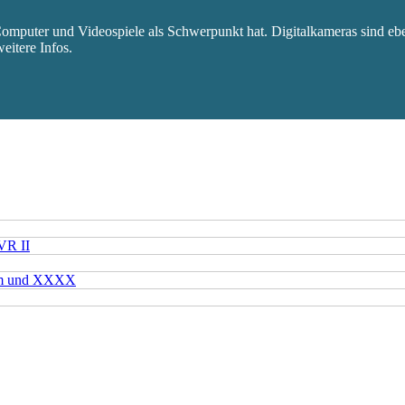
mputer und Videospiele als Schwerpunkt hat. Digitalkameras sind eben
eitere Infos.
VR II
mm und XXXX