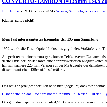
CONVERTO-TAMRON f=135mm 1:4.5 zu
Ralf Jannke
- 19. Dezember 2024 -
Wissen
,
Sammeln
,
Ausprobieren
Kleiner geht's nicht!
Mein fast interessantestes Exemplar der 135 mm Sammlung!
1952 wurde die Taisei Optical Industries gegründet, Vorläufer 
Ausgerüstet mit einem extra gerechneten Telekonverter. Das auch als
dürfte Ende der 1950er Jahre eine der preiswertesten Möglichkeiten
lichtschwächere 225 mm Version auf der Mattscheibe der damali
diesem exotischen 135er nicht schmälerte.
Das hat sich jetzt geändert. Ich hätte nicht geglaubt, dass mir 
Bisher hatte ich das 135er ernsthaft nur einmal in Betrieb. Auf de
Das geht dann spätestens 2025 als 4,5/135 bzw. 7,7/225 mm auf die 