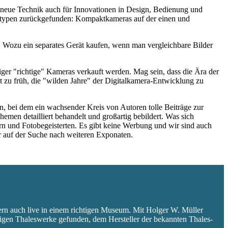
ie neue Technik auch für Innovationen in Design, Bedienung und
eratypen zurückgefunden: Kompaktkameras auf der einen und
 Wozu ein separates Gerät kaufen, wenn man vergleichbare Bilder
niger "richtige" Kameras verkauft werden. Mag sein, dass die Ära der
 zu früh, die "wilden Jahre" der Digitalkamera-Entwicklung zu
 bei dem ein wachsender Kreis von Autoren tolle Beiträge zur
hemen detailliert behandelt und großartig bebildert. Was sich
rn und Fotobegeisterten. Es gibt keine Werbung und wir sind auch
er auf der Suche nach weiteren Exponaten.
ern auch live in einem richtigen Museum. Mit Holger W. Müller
aligen Thaleswerke gefunden, dem Hersteller der bekannten Thales-