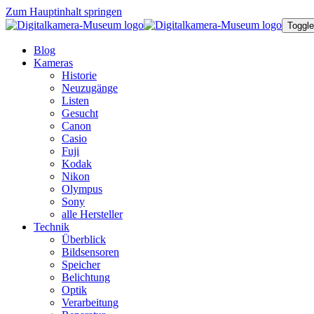
Zum Hauptinhalt springen
Toggle
Blog
Kameras
Historie
Neuzugänge
Listen
Gesucht
Canon
Casio
Fuji
Kodak
Nikon
Olympus
Sony
alle Hersteller
Technik
Überblick
Bildsensoren
Speicher
Belichtung
Optik
Verarbeitung