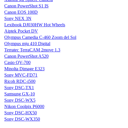
Canon PowerShot S1 IS
Canon EOS 100D
Sony NEX 3N
Lexibook DJ030HW Hot Wheels
Aiptek Pocket DV
Olympus Camedia C-460 Zoom del Sol
Olympus mju 410 Digital
Terratec TerraCAM 2move 1.3
Canon PowerShot A520
Casio QV-700
Minolta Dimage E323
Sony MVC-FD71
Ricoh RDC-i500
Sony DSC-TX1
Samsung GX-10
Sony DSC-WX5
Nikon Coolpix P6000
Sony DSC-HX50
Sony DSC-WX350