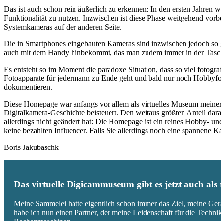
Das ist auch schon rein äußerlich zu erkennen: In den ersten Jahren 
Funktionalität zu nutzen. Inzwischen ist diese Phase weitgehend vo
Systemkameras auf der anderen Seite.
Die in Smartphones eingebauten Kameras sind inzwischen jedoch so g
auch mit dem Handy hinbekommt, das man zudem immer in der Tasc
Es entsteht so im Moment die paradoxe Situation, dass so viel fotogra
Fotoapparate für jedermann zu Ende geht und bald nur noch Hobbyfot
dokumentieren.
Diese Homepage war anfangs vor allem als virtuelles Museum meiner
Digitalkamera-Geschichte beisteuert. Den weitaus größten Anteil daran
allerdings nicht geändert hat: Die Homepage ist ein reines Hobby- u
keine bezahlten Influencer. Falls Sie allerdings noch eine spannene
Boris Jakubaschk
Das virtuelle Digicammuseum gibt es jetzt auch al
Meine Sammelei hatte eigentlich schon immer das Ziel, meine Ger
habe ich nun einen Partner, der meine Leidenschaft für die Techn