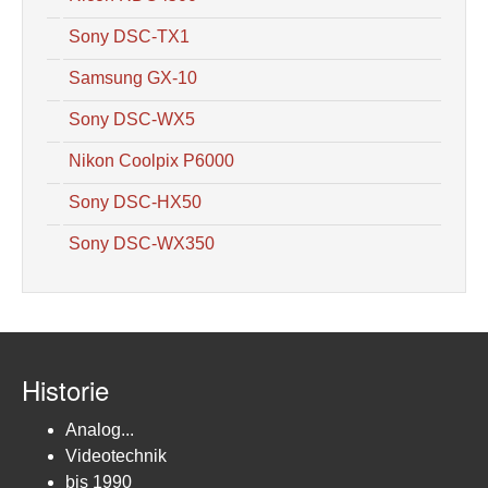
Sony DSC-TX1
Samsung GX-10
Sony DSC-WX5
Nikon Coolpix P6000
Sony DSC-HX50
Sony DSC-WX350
Historie
Analog...
Videotechnik
bis 1990