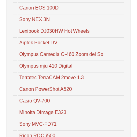
Canon EOS 100D
Sony NEX 3N
Lexibook DJ030HW Hot Wheels
Aiptek Pocket DV
Olympus Camedia C-460 Zoom del Sol
Olympus mju 410 Digital
Terratec TerraCAM 2move 1.3
Canon PowerShot A520
Casio QV-700
Minolta Dimage E323
Sony MVC-FD71
Ricoh RDC-i500