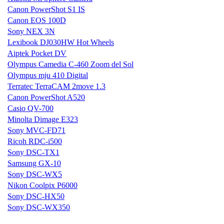
Canon PowerShot S1 IS
Canon EOS 100D
Sony NEX 3N
Lexibook DJ030HW Hot Wheels
Aiptek Pocket DV
Olympus Camedia C-460 Zoom del Sol
Olympus mju 410 Digital
Terratec TerraCAM 2move 1.3
Canon PowerShot A520
Casio QV-700
Minolta Dimage E323
Sony MVC-FD71
Ricoh RDC-i500
Sony DSC-TX1
Samsung GX-10
Sony DSC-WX5
Nikon Coolpix P6000
Sony DSC-HX50
Sony DSC-WX350