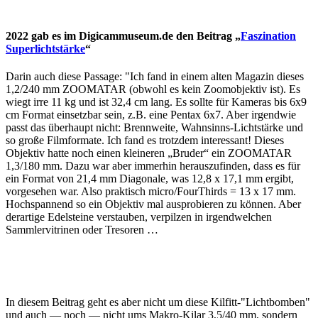
2022 gab es im Digicammuseum.de den Beitrag „
Faszination
Superlichtstärke
“
Darin auch diese Passage: "Ich fand in einem alten Magazin dieses
1,2/240 mm ZOOMATAR (obwohl es kein Zoomobjektiv ist). Es
wiegt irre 11 kg und ist 32,4 cm lang. Es sollte für Kameras bis 6x9
cm Format einsetzbar sein, z.B. eine Pentax 6x7. Aber irgendwie
passt das überhaupt nicht: Brennweite, Wahnsinns-Lichtstärke und
so große Filmformate. Ich fand es trotzdem interessant! Dieses
Objektiv hatte noch einen kleineren „Bruder“ ein ZOOMATAR
1,3/180 mm. Dazu war aber immerhin herauszufinden, dass es für
ein Format von 21,4 mm Diagonale, was 12,8 x 17,1 mm ergibt,
vorgesehen war. Also praktisch micro/FourThirds = 13 x 17 mm.
Hochspannend so ein Objektiv mal ausprobieren zu können. Aber
derartige Edelsteine verstauben, verpilzen in irgendwelchen
Sammlervitrinen oder Tresoren …
In diesem Beitrag geht es aber nicht um diese Kilfitt-"Lichtbomben"
und auch — noch — nicht ums Makro-Kilar 3,5/40 mm, sondern