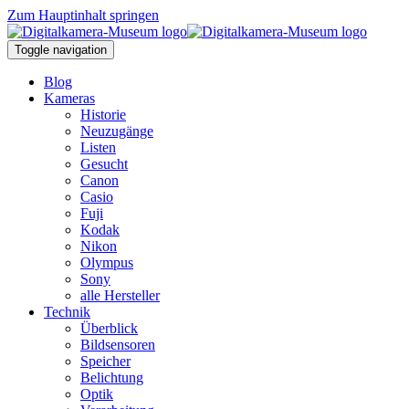
Zum Hauptinhalt springen
Toggle navigation
Blog
Kameras
Historie
Neuzugänge
Listen
Gesucht
Canon
Casio
Fuji
Kodak
Nikon
Olympus
Sony
alle Hersteller
Technik
Überblick
Bildsensoren
Speicher
Belichtung
Optik