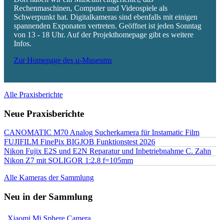
Rechenmaschinen, Computer und Videospiele als
Schwerpunkt hat. Digitalkameras sind ebenfalls mit einigen
spannenden Exponaten vertreten. Geöffnet ist jeden Sonntag
von 13 - 18 Uhr. Auf der Projekthomepage gibt es weitere
Infos.
Zur Homepage des µ-Museums
Alle Praxisberichte
Neue Praxisberichte
CANOMATIC M70 Analog Sucherkamera für Instamatic Film
FUJIFILM FinePix BIGJOB Funktionstest 2026
Nikon Fujix E2S und E2N Reparatur und Inbetriebnahme C. Zahn
Nikon Z7 mit SOLIGOR 1:2.8 f=105mm
Alle Kameras der Sammlung
Neu in der Sammlung
Xiaomi Mi Sphere Camera