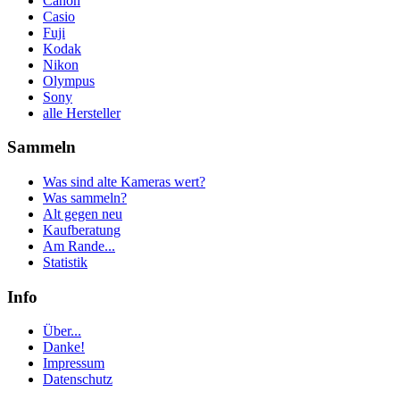
Canon
Casio
Fuji
Kodak
Nikon
Olympus
Sony
alle Hersteller
Sammeln
Was sind alte Kameras wert?
Was sammeln?
Alt gegen neu
Kaufberatung
Am Rande...
Statistik
Info
Über...
Danke!
Impressum
Datenschutz