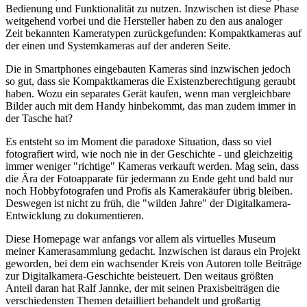
Bedienung und Funktionalität zu nutzen. Inzwischen ist diese Phase
weitgehend vorbei und die Hersteller haben zu den aus analoger
Zeit bekannten Kameratypen zurückgefunden: Kompaktkameras auf
der einen und Systemkameras auf der anderen Seite.
Die in Smartphones eingebauten Kameras sind inzwischen jedoch
so gut, dass sie Kompaktkameras die Existenzberechtigung geraubt
haben. Wozu ein separates Gerät kaufen, wenn man vergleichbare
Bilder auch mit dem Handy hinbekommt, das man zudem immer in
der Tasche hat?
Es entsteht so im Moment die paradoxe Situation, dass so viel
fotografiert wird, wie noch nie in der Geschichte - und gleichzeitig
immer weniger "richtige" Kameras verkauft werden. Mag sein, dass
die Ära der Fotoapparate für jedermann zu Ende geht und bald nur
noch Hobbyfotografen und Profis als Kamerakäufer übrig bleiben.
Deswegen ist nicht zu früh, die "wilden Jahre" der Digitalkamera-
Entwicklung zu dokumentieren.
Diese Homepage war anfangs vor allem als virtuelles Museum
meiner Kamerasammlung gedacht. Inzwischen ist daraus ein Projekt
geworden, bei dem ein wachsender Kreis von Autoren tolle Beiträge
zur Digitalkamera-Geschichte beisteuert. Den weitaus größten
Anteil daran hat Ralf Jannke, der mit seinen Praxisbeiträgen die
verschiedensten Themen detailliert behandelt und großartig