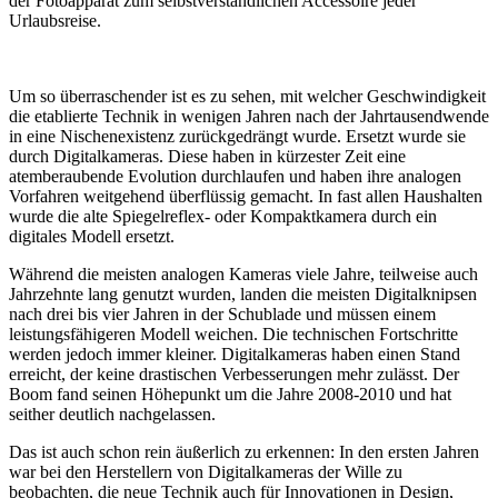
der Fotoapparat zum selbstverständlichen Accessoire jeder
Urlaubsreise.
Um so überraschender ist es zu sehen, mit welcher Geschwindigkeit
die etablierte Technik in wenigen Jahren nach der Jahrtausendwende
in eine Nischenexistenz zurückgedrängt wurde. Ersetzt wurde sie
durch Digitalkameras. Diese haben in kürzester Zeit eine
atemberaubende Evolution durchlaufen und haben ihre analogen
Vorfahren weitgehend überflüssig gemacht. In fast allen Haushalten
wurde die alte Spiegelreflex- oder Kompaktkamera durch ein
digitales Modell ersetzt.
Während die meisten analogen Kameras viele Jahre, teilweise auch
Jahrzehnte lang genutzt wurden, landen die meisten Digitalknipsen
nach drei bis vier Jahren in der Schublade und müssen einem
leistungsfähigeren Modell weichen. Die technischen Fortschritte
werden jedoch immer kleiner. Digitalkameras haben einen Stand
erreicht, der keine drastischen Verbesserungen mehr zulässt. Der
Boom fand seinen Höhepunkt um die Jahre 2008-2010 und hat
seither deutlich nachgelassen.
Das ist auch schon rein äußerlich zu erkennen: In den ersten Jahren
war bei den Herstellern von Digitalkameras der Wille zu
beobachten, die neue Technik auch für Innovationen in Design,