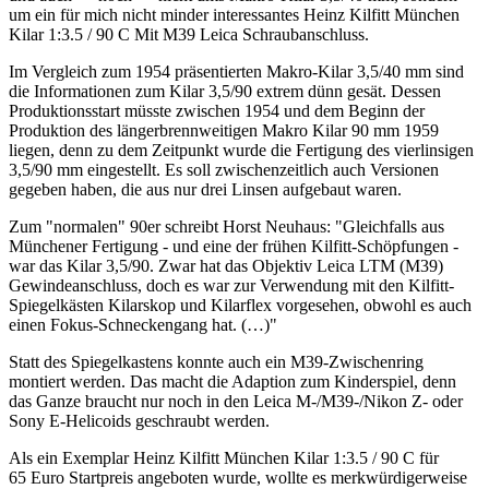
um ein für mich nicht minder interessantes Heinz Kilfitt München
Kilar 1:3.5 / 90 C Mit M39 Leica Schraubanschluss.
Im Vergleich zum 1954 präsentierten Makro-Kilar 3,5/40 mm sind
die Informationen zum Kilar 3,5/90 extrem dünn gesät. Dessen
Produktionsstart müsste zwischen 1954 und dem Beginn der
Produktion des längerbrennweitigen Makro Kilar 90 mm 1959
liegen, denn zu dem Zeitpunkt wurde die Fertigung des vierlinsigen
3,5/90 mm eingestellt. Es soll zwischenzeitlich auch Versionen
gegeben haben, die aus nur drei Linsen aufgebaut waren.
Zum "normalen" 90er schreibt Horst Neuhaus: "Gleichfalls aus
Münchener Fertigung - und eine der frühen Kilfitt-Schöpfungen -
war das Kilar 3,5/90. Zwar hat das Objektiv Leica LTM (M39)
Gewindeanschluss, doch es war zur Verwendung mit den Kilfitt-
Spiegelkästen Kilarskop und Kilarflex vorgesehen, obwohl es auch
einen Fokus-Schneckengang hat. (…)"
Statt des Spiegelkastens konnte auch ein M39-Zwischenring
montiert werden. Das macht die Adaption zum Kinderspiel, denn
das Ganze braucht nur noch in den Leica M-/M39-/Nikon Z- oder
Sony E-Helicoids geschraubt werden.
Als ein Exemplar Heinz Kilfitt München Kilar 1:3.5 / 90 C für
65 Euro Startpreis angeboten wurde, wollte es merkwürdigerweise