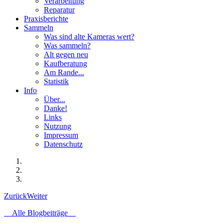
Verarbeitung
Reparatur
Praxisberichte
Sammeln
Was sind alte Kameras wert?
Was sammeln?
Alt gegen neu
Kaufberatung
Am Rande...
Statistik
Info
Über...
Danke!
Links
Nutzung
Impressum
Datenschutz
Zurück
Weiter
Alle Blogbeiträge