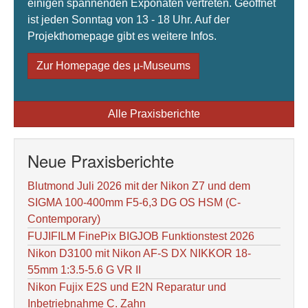
einigen spannenden Exponaten vertreten. Geöffnet
ist jeden Sonntag von 13 - 18 Uhr. Auf der
Projekthomepage gibt es weitere Infos.
Zur Homepage des µ-Museums
Alle Praxisberichte
Neue Praxisberichte
Blutmond Juli 2026 mit der Nikon Z7 und dem
SIGMA 100-400mm F5-6,3 DG OS HSM (C-
Contemporary)
FUJIFILM FinePix BIGJOB Funktionstest 2026
Nikon D3100 mit Nikon AF-S DX NIKKOR 18-
55mm 1:3.5-5.6 G VR II
Nikon Fujix E2S und E2N Reparatur und
Inbetriebnahme C. Zahn