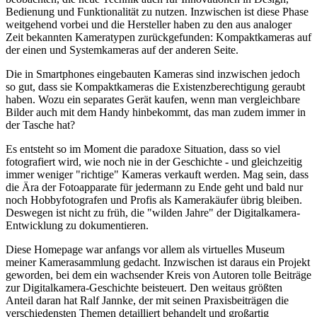
Bedienung und Funktionalität zu nutzen. Inzwischen ist diese Phase
weitgehend vorbei und die Hersteller haben zu den aus analoger
Zeit bekannten Kameratypen zurückgefunden: Kompaktkameras auf
der einen und Systemkameras auf der anderen Seite.
Die in Smartphones eingebauten Kameras sind inzwischen jedoch
so gut, dass sie Kompaktkameras die Existenzberechtigung geraubt
haben. Wozu ein separates Gerät kaufen, wenn man vergleichbare
Bilder auch mit dem Handy hinbekommt, das man zudem immer in
der Tasche hat?
Es entsteht so im Moment die paradoxe Situation, dass so viel
fotografiert wird, wie noch nie in der Geschichte - und gleichzeitig
immer weniger "richtige" Kameras verkauft werden. Mag sein, dass
die Ära der Fotoapparate für jedermann zu Ende geht und bald nur
noch Hobbyfotografen und Profis als Kamerakäufer übrig bleiben.
Deswegen ist nicht zu früh, die "wilden Jahre" der Digitalkamera-
Entwicklung zu dokumentieren.
Diese Homepage war anfangs vor allem als virtuelles Museum
meiner Kamerasammlung gedacht. Inzwischen ist daraus ein Projekt
geworden, bei dem ein wachsender Kreis von Autoren tolle Beiträge
zur Digitalkamera-Geschichte beisteuert. Den weitaus größten
Anteil daran hat Ralf Jannke, der mit seinen Praxisbeiträgen die
verschiedensten Themen detailliert behandelt und großartig