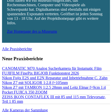
Dort haben wir ein Museum eingerichtet, das
Rechenmaschinen, Computer und Videospiele als
Schwerpunkt hat. Digitalkameras sind ebenfalls mit einigen
spannenden Exponaten vertreten. Geöffnet ist jeden Sonntag
von 13 - 18 Uhr. Auf der Projekthomepage gibt es weitere
Infos.
Zur Homepage des µ-Museums
Alle Praxisberichte
Neue Praxisberichte
CANOMATIC M70 Analog Sucherkamera für Instamatic Film
FUJIFILM FinePix BIGJOB Funktionstest 2026
Nikon Fujix E2S und E2N Reparatur und Inbetriebnahme C. Zahn
Nikon Z7 mit SOLIGOR 1:2.8 f=105mm
Nikon Z7 mit TAMRON 1:2.5 28mm und Leitz Elmar f=9cm 1:4
Pocket FUJICA 350 ZOOM
ZEISS IKON CONTAFLEX III mit 85 und 115 mm Televorsatz,
Teil 1 85 mm
Alle Kameras der Sammlung