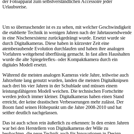
der Fotoapparat zum selbstverständlichen Accessoire jeder
Urlaubsreise.
Um so überraschender ist es zu sehen, mit welcher Geschwindigkeit
die etablierte Technik in wenigen Jahren nach der Jahrtausendwende
in eine Nischenexistenz zurückgedrängt wurde. Ersetzt wurde sie
durch Digitalkameras. Diese haben in kürzester Zeit eine
atemberaubende Evolution durchlaufen und haben ihre analogen
Vorfahren weitgehend überflüssig gemacht. In fast allen Haushalten
wurde die alte Spiegelreflex- oder Kompaktkamera durch ein
digitales Modell ersetzt.
Während die meisten analogen Kameras viele Jahre, teilweise auch
Jahrzehnte lang genutzt wurden, landen die meisten Digitalknipsen
nach drei bis vier Jahren in der Schublade und müssen einem
leistungsfähigeren Modell weichen. Die technischen Fortschritte
werden jedoch immer kleiner. Digitalkameras haben einen Stand
erreicht, der keine drastischen Verbesserungen mehr zulässt. Der
Boom fand seinen Höhepunkt um die Jahre 2008-2010 und hat
seither deutlich nachgelassen.
Das ist auch schon rein äußerlich zu erkennen: In den ersten Jahren
war bei den Herstellern von Digitalkameras der Wille zu
beobachten, die neue Technik auch für Innovationen in Design,