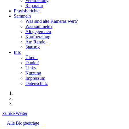
Verarbeitung
Reparatur
Praxisberichte
Sammeln
Was sind alte Kameras wert?
Was sammeln?
Alt gegen neu
Kaufberatung
Am Rande...
Statistik
Info
Über...
Danke!
Links
Nutzung
Impressum
Datenschutz
Zurück
Weiter
Alle Blogbeiträge