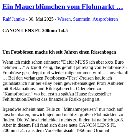
Ein Mauerblümchen vom Flohmarkt …
Ralf Jannke
- 30. Mai 2025 -
Wissen
,
Sammeln
,
Ausprobieren
CANON LENS FL 200mm 1:4.5
Um Fotobörsen mache ich seit Jahren einen Riesenbogen
Wenn ich mich schon erinnere: "Dafür MUSS ich aber xx/x Euro
nehmen …" Allzuoft Zeug, das gefühlt jahrelang von Fotobörse zu
Fotobörse geschleppt und wieder mitgenommen wird — unverkauft
… Bei den verlangten Fotobörsen-"Fest"-Preisen kaufe ich
grundsätzlich nur bei eBay beim gewerbemäßigen Profi-Anbieter
mit Reklamations- und Rückgaberecht. Oder eben zu
"Kampfpreisen" wo bei erst zu spät/zu Hause festgestellter
Fehlfunktion/Defekt das finanzielle Risiko gering ist.
Irgendwie scheint man Teile zu "Mitnahmepreisen" nur noch auf
unscheinbaren, unwichtigen und nicht zu großen Flohmärkten zu
finden. Die Wahrscheinlichkeit nichts zu finden ist natürlich groß.
Aber in diesem Fall fand sich diese nette CANON LENS FL
200mm 1:4.5 aus dem Vorstellungsjahr 1966 mit Original