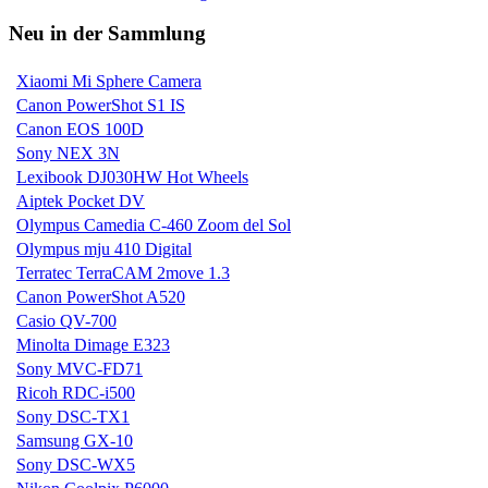
Neu in der Sammlung
Xiaomi Mi Sphere Camera
Canon PowerShot S1 IS
Canon EOS 100D
Sony NEX 3N
Lexibook DJ030HW Hot Wheels
Aiptek Pocket DV
Olympus Camedia C-460 Zoom del Sol
Olympus mju 410 Digital
Terratec TerraCAM 2move 1.3
Canon PowerShot A520
Casio QV-700
Minolta Dimage E323
Sony MVC-FD71
Ricoh RDC-i500
Sony DSC-TX1
Samsung GX-10
Sony DSC-WX5