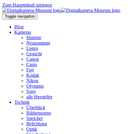
Zum Hauptinhalt springen
Toggle navigation
Blog
Kameras
Historie
Neuzugänge
Listen
Gesucht
Canon
Casio
Fuji
Kodak
Nikon
Olympus
Sony
alle Hersteller
Technik
Überblick
Bildsensoren
Speicher
Belichtung
Optik