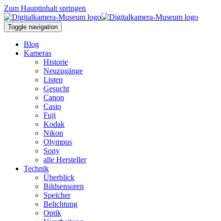
Zum Hauptinhalt springen
Toggle navigation
Blog
Kameras
Historie
Neuzugänge
Listen
Gesucht
Canon
Casio
Fuji
Kodak
Nikon
Olympus
Sony
alle Hersteller
Technik
Überblick
Bildsensoren
Speicher
Belichtung
Optik