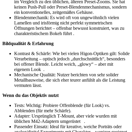
im Vergleich zu den üblichen, älteren Preset-Zooms. Sie hat
keinen Push-Pull oder Preset-Blendenmechanismus, sondern
ein konventionelles, zeitgemäßes Gehäuse.
Blendenmechanik: Es wird oft von ungewöhnlich vielen
Lamellen und irisförmig nicht perfekt symmetrischen
Öffnungen berichtet – offenbar bewusst konstruiert, was zu
charakteristischem Bokeh führt .
Bildqualität & Erfahrung
Kontrast & Schärfe: Wie bei vielen Higon‑Optiken gilt: Solide
Verarbeitung – optisch jedoch „durchschnittlich“, besonders
bei offener Blende. Leicht weich, „glowy“ – aber mit
eigenem Look .
Mechanische Qualität: Nutzer berichten von sehr solider
Metallbauweise, die sich eher teurer anfühlt als die Leistung
vermuten lässt.
Wenn du das Objektiv nutzt
Tests: Wichtig: Probiere Offenblende (für Look) vs.
Abblenden (für mehr Schärfe).
Adapter: Ursprünglich T‑Mount, aber viele wurden mit
üblichen M42-Adaptern umgerüstet .
Passender Einsatz: Ideal für kreative, weiche Porträts oder
analog/digital Experimente mit Charakter – weniger geeignet