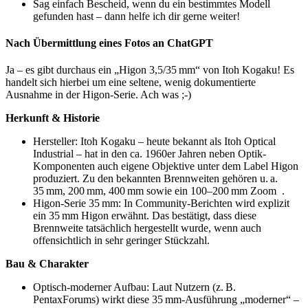
Sag einfach Bescheid, wenn du ein bestimmtes Modell
gefunden hast – dann helfe ich dir gerne weiter!
Nach Übermittlung eines Fotos an ChatGPT
Ja – es gibt durchaus ein „Higon 3,5/35 mm“ von Itoh Kogaku! Es
handelt sich hierbei um eine seltene, wenig dokumentierte
Ausnahme in der Higon-Serie. Ach was ;-)
Herkunft & Historie
Hersteller: Itoh Kogaku – heute bekannt als Itoh Optical
Industrial – hat in den ca. 1960er Jahren neben Optik-
Komponenten auch eigene Objektive unter dem Label Higon
produziert. Zu den bekannten Brennweiten gehören u. a.
35 mm, 200 mm, 400 mm sowie ein 100–200 mm Zoom .
Higon‑Serie 35 mm: In Community-Berichten wird explizit
ein 35 mm Higon erwähnt. Das bestätigt, dass diese
Brennweite tatsächlich hergestellt wurde, wenn auch
offensichtlich in sehr geringer Stückzahl.
Bau & Charakter
Optisch-moderner Aufbau: Laut Nutzern (z. B.
PentaxForums) wirkt diese 35 mm-Ausführung „moderner“ –