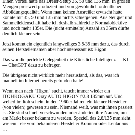
Einen Vorteil hatte das Dreier-Setup 35, 50 und 135 mm. In großen
Mengen preiswert produziert und von gewöhnlich ordentlicher
Abbildungsqualität. Wenn man keinen Ausreißer erwischt hatte,
konnte mit 35, 50 und 135 mm nichts schiefgehen. Aus Neugier und
Sammelleidenschaft habe ich deshalb zahlreiche Normalobjektive
und noch mehr 135er. Die (nicht ermittelte) Anzahl an 35ern dürfte
deutlich kleiner sein.
Jetzt kommt ein eigentlich langweiliges 3,5/35 mm dazu, das durch
seinen Herstellernamen aber hochinteressant ist: Higon.
Das war die perfekte Gelegenheit die Künstliche Intelligenz — KI
— ChatGPT dazu zu befragen
Die übrigens nicht wirklich mehr herausfand, als das, was ich
manuell im Internet bereits gefunden hatte!
Wenn man nach "Higon" sucht, taucht immer wieder ein
ITOHKOGAKU Oray AUTO-HIGON f/2.8 135mm auf. Und
weiterhin: Itoh scheint in den 1960er Jahren ein kleiner Hersteller
(von vielen) gewesen zu sein. Niemand weiß, was mit ihnen passiert
ist. Sie sind schnell verschwunden oder änderten ihre Namen, um
am Markt besser bekannt zu werden. Speziell das 2,8/135 mm sieht
wie ein Tele vom bekannteren Hersteller Kominar oder Lentar aus
…