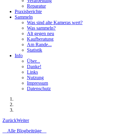
Verarbeitung
Reparatur
Praxisberichte
Sammeln
Was sind alte Kameras wert?
Was sammeln?
Alt gegen neu
Kaufberatung
Am Rande...
Statistik
Info
Über...
Danke!
Links
Nutzung
Impressum
Datenschutz
Zurück
Weiter
Alle Blogbeiträge