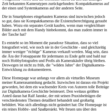
Zeit bekannten Kameratypen zurückgefunden: Kompaktkameras auf
der einen und Systemkameras auf der anderen Seite.
Die in Smartphones eingebauten Kameras sind inzwischen jedoch
so gut, dass sie Kompaktkameras die Existenzberechtigung geraubt
haben. Wozu ein separates Gerät kaufen, wenn man vergleichbare
Bilder auch mit dem Handy hinbekommt, das man zudem immer in
der Tasche hat?
Es entsteht so im Moment die paradoxe Situation, dass so viel
fotografiert wird, wie noch nie in der Geschichte - und gleichzeitig
immer weniger "richtige" Kameras verkauft werden. Mag sein, dass
die Ära der Fotoapparate für jedermann zu Ende geht und bald nur
noch Hobbyfotografen und Profis als Kamerakäufer übrig bleiben.
Deswegen ist nicht zu früh, die "wilden Jahre" der Digitalkamera-
Entwicklung zu dokumentieren.
Diese Homepage war anfangs vor allem als virtuelles Museum
meiner Kamerasammlung gedacht. Inzwischen ist daraus ein Projekt
geworden, bei dem ein wachsender Kreis von Autoren tolle Beiträge
zur Digitalkamera-Geschichte beisteuert. Den weitaus größten
Anteil daran hat Ralf Jannke, der mit seinen Praxisbeiträgen die
verschiedensten Themen detailliert behandelt und großartig
bebildert. Was sich allerdings nicht geändert hat: Die Homepage ist
ein reines Hobby- und Spaßprojekt. Wir freuen uns über den