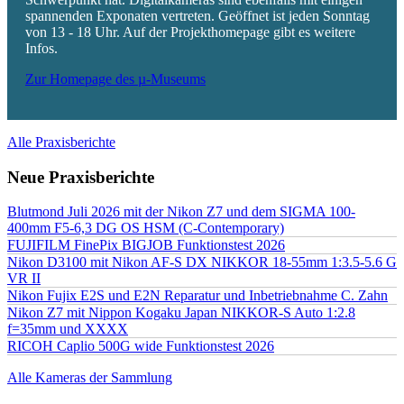
spannenden Exponaten vertreten. Geöffnet ist jeden Sonntag
von 13 - 18 Uhr. Auf der Projekthomepage gibt es weitere
Infos.
Zur Homepage des µ-Museums
Alle Praxisberichte
Neue Praxisberichte
Blutmond Juli 2026 mit der Nikon Z7 und dem SIGMA 100-
400mm F5-6,3 DG OS HSM (C-Contemporary)
FUJIFILM FinePix BIGJOB Funktionstest 2026
Nikon D3100 mit Nikon AF-S DX NIKKOR 18-55mm 1:3.5-5.6 G
VR II
Nikon Fujix E2S und E2N Reparatur und Inbetriebnahme C. Zahn
Nikon Z7 mit Nippon Kogaku Japan NIKKOR-S Auto 1:2.8
f=35mm und XXXX
RICOH Caplio 500G wide Funktionstest 2026
Alle Kameras der Sammlung