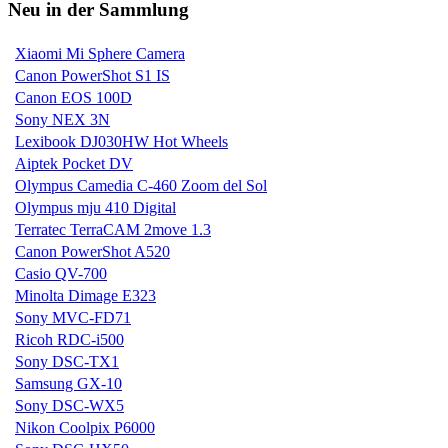
Neu in der Sammlung
Xiaomi Mi Sphere Camera
Canon PowerShot S1 IS
Canon EOS 100D
Sony NEX 3N
Lexibook DJ030HW Hot Wheels
Aiptek Pocket DV
Olympus Camedia C-460 Zoom del Sol
Olympus mju 410 Digital
Terratec TerraCAM 2move 1.3
Canon PowerShot A520
Casio QV-700
Minolta Dimage E323
Sony MVC-FD71
Ricoh RDC-i500
Sony DSC-TX1
Samsung GX-10
Sony DSC-WX5
Nikon Coolpix P6000