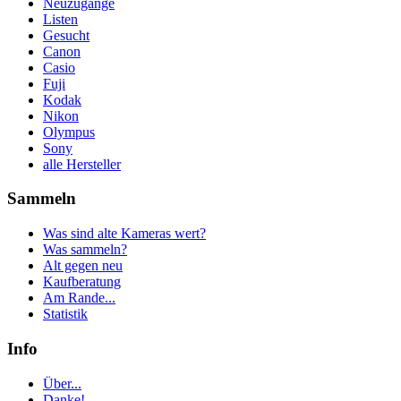
Neuzugänge
Listen
Gesucht
Canon
Casio
Fuji
Kodak
Nikon
Olympus
Sony
alle Hersteller
Sammeln
Was sind alte Kameras wert?
Was sammeln?
Alt gegen neu
Kaufberatung
Am Rande...
Statistik
Info
Über...
Danke!