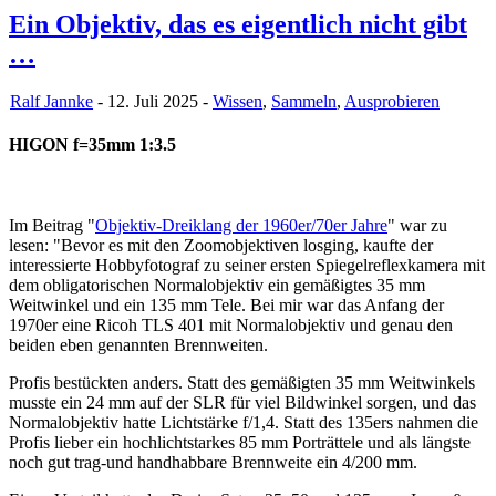
Ein Objektiv, das es eigentlich nicht gibt
…
Ralf Jannke
- 12. Juli 2025 -
Wissen
,
Sammeln
,
Ausprobieren
HIGON f=35mm 1:3.5
Im Beitrag "
Objektiv-Dreiklang der 1960er/70er Jahre
" war zu
lesen: "Bevor es mit den Zoomobjektiven losging, kaufte der
interessierte Hobbyfotograf zu seiner ersten Spiegelreflexkamera mit
dem obligatorischen Normalobjektiv ein gemäßigtes 35 mm
Weitwinkel und ein 135 mm Tele. Bei mir war das Anfang der
1970er eine Ricoh TLS 401 mit Normalobjektiv und genau den
beiden eben genannten Brennweiten.
Profis bestückten anders. Statt des gemäßigten 35 mm Weitwinkels
musste ein 24 mm auf der SLR für viel Bildwinkel sorgen, und das
Normalobjektiv hatte Lichtstärke f/1,4. Statt des 135ers nahmen die
Profis lieber ein hochlichtstarkes 85 mm Porträttele und als längste
noch gut trag-und handhabbare Brennweite ein 4/200 mm.