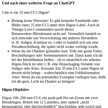
Und nach einer weiteren Frage an ChatGPT
Gibt es ein 35 mm f/3.5 Higon?
Bislang keine Hinweise: Es gibt keinerlei Fundstelle oder
Bilder eines 35 mm f/3.5 unter dem Higon‑Label. Auch in
Vintage‑Lens‑Communities taucht dieses
Brennweiten‑/Blendenamt nicht auf. Vermutlich handelt es
sich entweder um Verwechslung mit anderen Herstellern
(z. B. Soligor, Kominar etc.) oder es handelt sich um eine
Privatbeschriftung, die später nicht weiter verfolgt wurde.
Wenn du ein Objektiv gefunden hast: Teile mir gerne Fotos,
Beschriftungen oder Seriennummern mit. Dann kann ich dir
bei der Identifikation helfen – ob es tatsächlich ein seltenes
Higon‑Stück ist oder z. B. eine Repackaging‑Variante von
Soligor oder Kino. Kurzum: Ein 35 mm f/3.5 unter Higon ist
derzeit nicht belegt – wahrscheinlich eine Fehlinformation.
Aber: Wenn du ein potentielles Exemplar vorliegen hast, helfe
ich dir gern, Licht ins Dunkel zu bringen!
Higon-Objektive
Higon 100–200 mm f/5.6: ein push-pull Pre-set-Zoom mit zwei
Blendringen. Bokeh mit 12 Lamellen, aber optisch „nicht
herausragend, eher durchschnittlich“ beschrieben, teils weich und