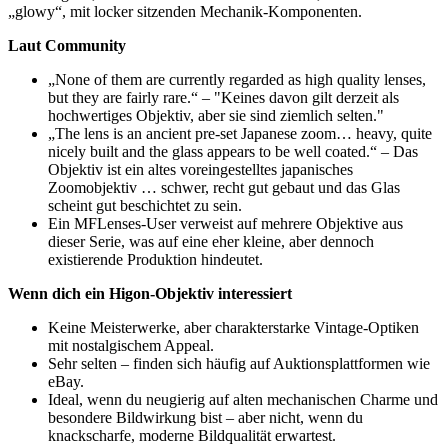
„glowy“, mit locker sitzenden Mechanik-Komponenten.
Laut Community
„None of them are currently regarded as high quality lenses,
but they are fairly rare.“ – "Keines davon gilt derzeit als
hochwertiges Objektiv, aber sie sind ziemlich selten."
„The lens is an ancient pre-set Japanese zoom… heavy, quite
nicely built and the glass appears to be well coated.“ – Das
Objektiv ist ein altes voreingestelltes japanisches
Zoomobjektiv … schwer, recht gut gebaut und das Glas
scheint gut beschichtet zu sein.
Ein MFLenses-User verweist auf mehrere Objektive aus
dieser Serie, was auf eine eher kleine, aber dennoch
existierende Produktion hindeutet.
Wenn dich ein Higon‑Objektiv interessiert
Keine Meisterwerke, aber charakterstarke Vintage-Optiken
mit nostalgischem Appeal.
Sehr selten – finden sich häufig auf Auktionsplattformen wie
eBay.
Ideal, wenn du neugierig auf alten mechanischen Charme und
besondere Bildwirkung bist – aber nicht, wenn du
knackscharfe, moderne Bildqualität erwartest.