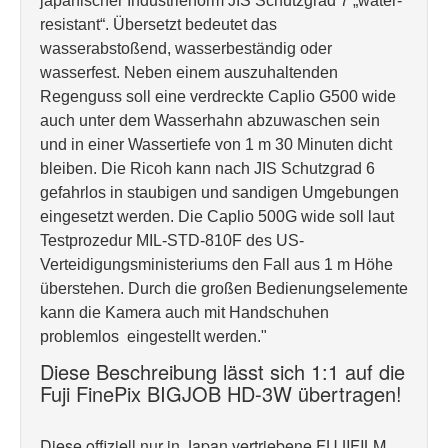
japanischer Industrienorm JIS Schutzgrad 7 „water-
resistant“. Übersetzt bedeutet das
wasserabstoßend, wasserbeständig oder
wasserfest. Neben einem auszuhaltenden
Regenguss soll eine verdreckte Caplio G500 wide
auch unter dem Wasserhahn abzuwaschen sein
und in einer Wassertiefe von 1 m 30 Minuten dicht
bleiben. Die Ricoh kann nach JIS Schutzgrad 6
gefahrlos in staubigen und sandigen Umgebungen
eingesetzt werden. Die Caplio 500G wide soll laut
Testprozedur MIL-STD-810F des US-
Verteidigungsministeriums den Fall aus 1 m Höhe
überstehen. Durch die großen Bedienungselemente
kann die Kamera auch mit Handschuhen
problemlos eingestellt werden."
Diese Beschreibung lässt sich 1:1 auf die
Fuji FinePix BIGJOB HD-3W übertragen!
Diese offiziell nur in Japan vertriebene FUJIFILM