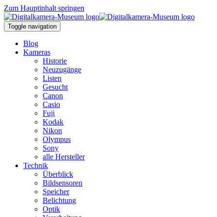
Zum Hauptinhalt springen
Toggle navigation
Blog
Kameras
Historie
Neuzugänge
Listen
Gesucht
Canon
Casio
Fuji
Kodak
Nikon
Olympus
Sony
alle Hersteller
Technik
Überblick
Bildsensoren
Speicher
Belichtung
Optik