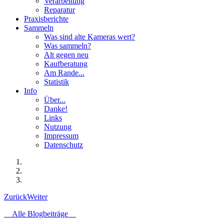
Verarbeitung
Reparatur
Praxisberichte
Sammeln
Was sind alte Kameras wert?
Was sammeln?
Alt gegen neu
Kaufberatung
Am Rande...
Statistik
Info
Über...
Danke!
Links
Nutzung
Impressum
Datenschutz
Zurück
Weiter
Alle Blogbeiträge