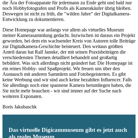
die Ära der Fotoapparate für jedermann zu Ende geht und bald nur
noch Hobbyfotografen und Profis als Kamerakäufer übrig bleiben.
Deswegen ist nicht zu früh, die "wilden Jahre" der Digitalkamera-
Entwicklung zu dokumentieren.
Diese Homepage war anfangs vor allem als virtuelles Museum
meiner Kamerasammlung gedacht. Inzwischen ist daraus ein Projekt
geworden, bei dem ein wachsender Kreis von Autoren tolle Beiträge
zur Digitalkamera-Geschichte beisteuert. Den weitaus größten
Anteil daran hat Ralf Jannke, der mit seinen Praxisbeiträgen die
verschiedensten Themen detailliert behandelt und großartig
bebildert. Was sich allerdings nicht geändert hat: Die Homepage ist
ein reines Hobby- und Spaßprojekt. Wir freuen uns über den
Austausch mit anderen Sammlern und Fotobegeisterten. Es gibt
keine Werbung und wir sind auch keine bezahlten Influencer. Falls
Sie allerdings noch eine spannene Kamera herumliegen haben, die
Sie nicht mehr brauchen - wir sind immer auf der Suche nach
weiteren Exponaten.
Boris Jakubaschk
Das virtuelle Digicammuseum gibt es jetzt auch
als reales Museum