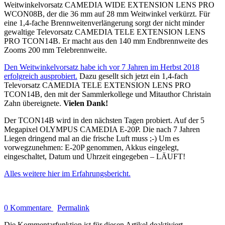
Weitwinkelvorsatz CAMEDIA WIDE EXTENSION LENS PRO
WCON08B, der die 36 mm auf 28 mm Weitwinkel verkürzt. Für
eine 1,4-fache Brennweitenverlängerung sorgt der nicht minder
gewaltige Televorsatz CAMEDIA TELE EXTENSION LENS
PRO TCON14B. Er macht aus den 140 mm Endbrennweite des
Zooms 200 mm Telebrennweite.
Den Weitwinkelvorsatz habe ich vor 7 Jahren im Herbst 2018
erfolgreich ausprobiert.
Dazu gesellt sich jetzt ein 1,4-fach
Televorsatz CAMEDIA TELE EXTENSION LENS PRO
TCON14B, den mit der Sammlerkollege und Mitauthor Christain
Zahn übereignete.
Vielen Dank!
Der TCON14B wird in den nächsten Tagen probiert. Auf der 5
Megapixel OLYMPUS CAMEDIA E-20P. Die nach 7 Jahren
Liegen dringend mal an die frische Luft muss ;-) Um es
vorwegzunehmen: E-20P genommen, Akkus eingelegt,
eingeschaltet, Datum und Uhrzeit eingegeben – LÄUFT!
Alles weitere hier im Erfahrungsbericht.
0 Kommentare
Permalink
Die Kommentarfunktion ist für diesen Artikel deaktiviert.