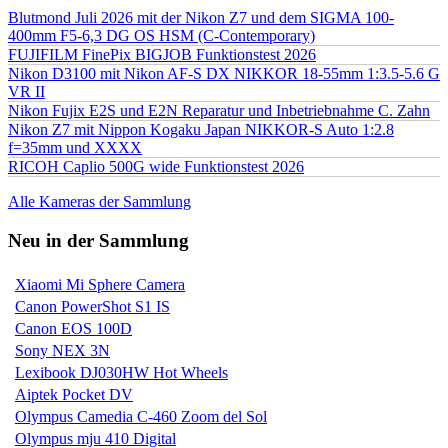
Blutmond Juli 2026 mit der Nikon Z7 und dem SIGMA 100-
400mm F5-6,3 DG OS HSM (C-Contemporary)
FUJIFILM FinePix BIGJOB Funktionstest 2026
Nikon D3100 mit Nikon AF-S DX NIKKOR 18-55mm 1:3.5-5.6 G
VR II
Nikon Fujix E2S und E2N Reparatur und Inbetriebnahme C. Zahn
Nikon Z7 mit Nippon Kogaku Japan NIKKOR-S Auto 1:2.8
f=35mm und XXXX
RICOH Caplio 500G wide Funktionstest 2026
Alle Kameras der Sammlung
Neu in der Sammlung
Xiaomi Mi Sphere Camera
Canon PowerShot S1 IS
Canon EOS 100D
Sony NEX 3N
Lexibook DJ030HW Hot Wheels
Aiptek Pocket DV
Olympus Camedia C-460 Zoom del Sol
Olympus mju 410 Digital