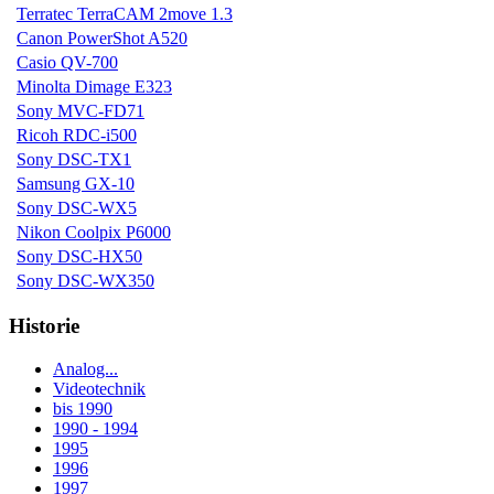
Terratec TerraCAM 2move 1.3
Canon PowerShot A520
Casio QV-700
Minolta Dimage E323
Sony MVC-FD71
Ricoh RDC-i500
Sony DSC-TX1
Samsung GX-10
Sony DSC-WX5
Nikon Coolpix P6000
Sony DSC-HX50
Sony DSC-WX350
Historie
Analog...
Videotechnik
bis 1990
1990 - 1994
1995
1996
1997