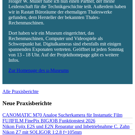
Holger W. Müller habe ich nun einen Partner, der meine
Leidenschaft für die Technikgeschichte teilt. Außerdem haben
wir in Rastatt Büroräume der ehemaligen Thaleswerke
gefunden, dem Hersteller der bekannten Thales-
Rechenmaschinen.
Dort haben wir ein Museum eingerichtet, das
Rechenmaschinen, Computer und Videospiele als
Schwerpunkt hat. Digitalkameras sind ebenfalls mit einigen
spannenden Exponaten vertreten. Geöffnet ist jeden Sonntag
von 13 - 18 Uhr. Auf der Projekthomepage gibt es weitere
Infos.
Zur Homepage des µ-Museums
Alle Praxisberichte
Neue Praxisberichte
CANOMATIC M70 Analog Sucherkamera für Instamatic Film
FUJIFILM FinePix BIGJOB Funktionstest 2026
Nikon Fujix E2S und E2N Reparatur und Inbetriebnahme C. Zahn
Nikon Z7 mit SOLIGOR 1:2.8 f=105mm