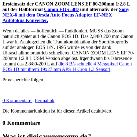
Ersteinsatz der CANON ZOOM LENS EF 80-200mm 1:2.8 L
auf der Halbformat
Canon EOS 50D
und alternativ der
Sony
NEX-6 mit dem Orsda Auto Focus Adapter EF-NEX
Autofokus-Konverter.
Wenn da alles — hoffentlich — funktioniert, MUSS das Zoom
natürlich später auf die Canon EOS 1D. Das 2,8/80-200 mm Canon
L war in Analogzeiten die Traumkombination der Sportfotoprofis
auf der analogen EOS 1/N. 1995 wurde es von der dank
Ultraschallmotorantrieb schnelleren CANON ZOOM LENS EF 70-
200mm 1:2.8 L USM Version abgelöst. Irgendwann bis Jahresende
kommt das 2,8/80-200 L auf
die 8 B/s schnelle 4 Megapixel Canon
EOS 1D mit ihrem 19x27 mm APS-H Crop 1.3 Sensor!
Praxisberichte folgen
0 Kommentare
Permalink
Die Kommentarfunktion ist für diesen Artikel deaktiviert.
0 Kommentare
Was ist digicammuseum.de?