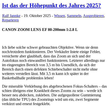
Ist das der Höhepunkt des Jahres 2025?
Ralf Jannke
- 19. Oktober 2025 -
Wissen
,
Sammeln
,
Ausprobieren
,
Reparieren
CANON ZOOM LENS EF 80-200mm 1:2.8 L
Ich liebe solche schwer gebrauchten Objektive. Wenn sie denn
noch/trotzdem funktionieren. Der Verkäufer listete einige Fehler,
versicherte aber glaubhaft, dass das Zoom an sich und der
Autofokus noch einwandfrei funktionieren. Letzterer allerdings nur
im eingeengten Bereich von 3,5 m bis Unendlich, da sich der
Bereich durch einen defekten Schiebeschalter nicht mehr ohne
weiteres verstellen lässt. Mit 3,5 m kann ich später in der
Basketballhalle problemlos leben!
Die miserable Verklebung des abgebrochenen Fokus-Schalters – das
schien übrigens eine Krankheit dieses Zooms zu sein – werde ich
besser neu abdecken, zukleben. Die aufgequollene Gummierung
(das übliche TPU) des Zoomrings wird um ein, zwei Segmente
verkürzt und erneut festgeklebt.