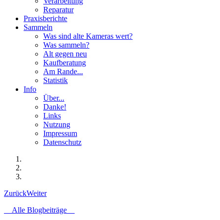
Verarbeitung
Reparatur
Praxisberichte
Sammeln
Was sind alte Kameras wert?
Was sammeln?
Alt gegen neu
Kaufberatung
Am Rande...
Statistik
Info
Über...
Danke!
Links
Nutzung
Impressum
Datenschutz
Zurück
Weiter
Alle Blogbeiträge