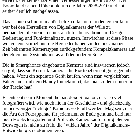
erreicht, der keine drastischen Verbesserungen mehr zulässt. Der
Boom fand seinen Höhepunkt um die Jahre 2008-2010 und hat
seither deutlich nachgelassen.
Das ist auch schon rein äußerlich zu erkennen: In den ersten Jahren
war bei den Herstellern von Digitalkameras der Wille zu
beobachten, die neue Technik auch für Innovationen in Design,
Bedienung und Funktionalität zu nutzen. Inzwischen ist diese Phase
weitgehend vorbei und die Hersteller haben zu den aus analoger
Zeit bekannten Kameratypen zurückgefunden: Kompaktkameras auf
der einen und Systemkameras auf der anderen Seite.
Die in Smartphones eingebauten Kameras sind inzwischen jedoch
so gut, dass sie Kompaktkameras die Existenzberechtigung geraubt
haben. Wozu ein separates Gerät kaufen, wenn man vergleichbare
Bilder auch mit dem Handy hinbekommt, das man zudem immer in
der Tasche hat?
Es entsteht so im Moment die paradoxe Situation, dass so viel
fotografiert wird, wie noch nie in der Geschichte - und gleichzeitig
immer weniger "richtige" Kameras verkauft werden. Mag sein, dass
die Ära der Fotoapparate für jedermann zu Ende geht und bald nur
noch Hobbyfotografen und Profis als Kamerakäufer übrig bleiben.
Deswegen ist nicht zu früh, die "wilden Jahre" der Digitalkamera-
Entwicklung zu dokumentieren.