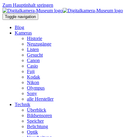
Zum Hauptinhalt springen
Toggle navigation
Blog
Kameras
Historie
Neuzugänge
Listen
Gesucht
Canon
Casio
Fuji
Kodak
Nikon
Olympus
Sony
alle Hersteller
Technik
Überblick
Bildsensoren
Speicher
Belichtung
Optik