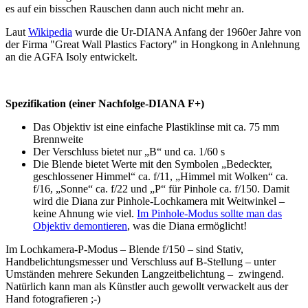
es auf ein bisschen Rauschen dann auch nicht mehr an.
Laut
Wikipedia
wurde die Ur-DIANA Anfang der 1960er Jahre von
der Firma "Great Wall Plastics Factory" in Hongkong in Anlehnung
an die AGFA Isoly entwickelt.
Spezifikation (einer Nachfolge-DIANA F+)
Das Objektiv ist eine einfache Plastiklinse mit ca. 75 mm
Brennweite
Der Verschluss bietet nur „B“ und ca. 1/60 s
Die Blende bietet Werte mit den Symbolen „Bedeckter,
geschlossener Himmel“ ca. f/11, „Himmel mit Wolken“ ca.
f/16, „Sonne“ ca. f/22 und „P“ für Pinhole ca. f/150. Damit
wird die Diana zur Pinhole-Lochkamera mit Weitwinkel –
keine Ahnung wie viel.
Im Pinhole-Modus sollte man das
Objektiv demontieren
, was die Diana ermöglicht!
Im Lochkamera-P-Modus – Blende f/150 – sind Stativ,
Handbelichtungsmesser und Verschluss auf B-Stellung – unter
Umständen mehrere Sekunden Langzeitbelichtung – zwingend.
Natürlich kann man als Künstler auch gewollt verwackelt aus der
Hand fotografieren ;-)