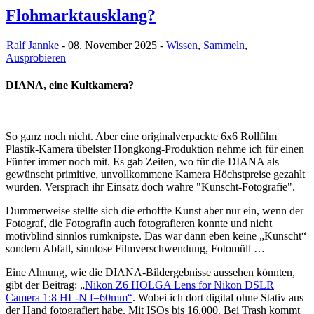
Flohmarktausklang?
Ralf Jannke
- 08. November 2025 -
Wissen
,
Sammeln
,
Ausprobieren
DIANA, eine Kultkamera?
So ganz noch nicht. Aber eine originalverpackte 6x6 Rollfilm
Plastik-Kamera übelster Hongkong-Produktion nehme ich für einen
Fünfer immer noch mit. Es gab Zeiten, wo für die DIANA als
gewünscht primitive, unvollkommene Kamera Höchstpreise gezahlt
wurden. Versprach ihr Einsatz doch wahre "Kunscht-Fotografie".
Dummerweise stellte sich die erhoffte Kunst aber nur ein, wenn der
Fotograf, die Fotografin auch fotografieren konnte und nicht
motivblind sinnlos rumknipste. Das war dann eben keine „Kunscht“
sondern Abfall, sinnlose Filmverschwendung, Fotomüll …
Eine Ahnung, wie die DIANA-Bildergebnisse aussehen könnten,
gibt der Beitrag: „
Nikon Z6 HOLGA Lens for Nikon DSLR
Camera 1:8 HL-N f=60mm“
. Wobei ich dort digital ohne Stativ aus
der Hand fotografiert habe. Mit ISOs bis 16.000. Bei Trash kommt