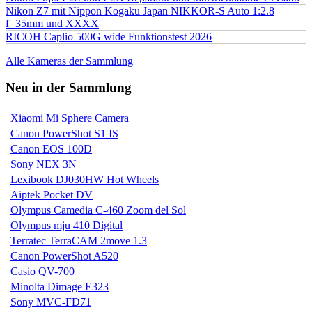
Nikon Z7 mit Nippon Kogaku Japan NIKKOR-S Auto 1:2.8
f=35mm und XXXX
RICOH Caplio 500G wide Funktionstest 2026
Alle Kameras der Sammlung
Neu in der Sammlung
Xiaomi Mi Sphere Camera
Canon PowerShot S1 IS
Canon EOS 100D
Sony NEX 3N
Lexibook DJ030HW Hot Wheels
Aiptek Pocket DV
Olympus Camedia C-460 Zoom del Sol
Olympus mju 410 Digital
Terratec TerraCAM 2move 1.3
Canon PowerShot A520
Casio QV-700
Minolta Dimage E323
Sony MVC-FD71