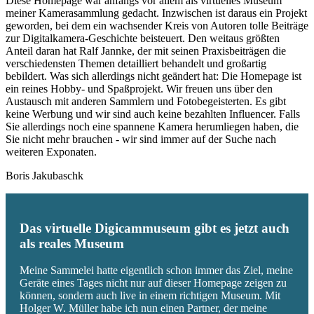
Diese Homepage war anfangs vor allem als virtuelles Museum
meiner Kamerasammlung gedacht. Inzwischen ist daraus ein Projekt
geworden, bei dem ein wachsender Kreis von Autoren tolle Beiträge
zur Digitalkamera-Geschichte beisteuert. Den weitaus größten
Anteil daran hat Ralf Jannke, der mit seinen Praxisbeiträgen die
verschiedensten Themen detailliert behandelt und großartig
bebildert. Was sich allerdings nicht geändert hat: Die Homepage ist
ein reines Hobby- und Spaßprojekt. Wir freuen uns über den
Austausch mit anderen Sammlern und Fotobegeisterten. Es gibt
keine Werbung und wir sind auch keine bezahlten Influencer. Falls
Sie allerdings noch eine spannene Kamera herumliegen haben, die
Sie nicht mehr brauchen - wir sind immer auf der Suche nach
weiteren Exponaten.
Boris Jakubaschk
Das virtuelle Digicammuseum gibt es jetzt auch
als reales Museum
Meine Sammelei hatte eigentlich schon immer das Ziel, meine
Geräte eines Tages nicht nur auf dieser Homepage zeigen zu
können, sondern auch live in einem richtigen Museum. Mit
Holger W. Müller habe ich nun einen Partner, der meine