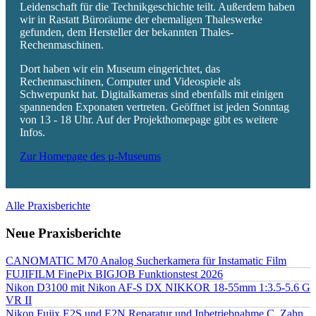
Leidenschaft für die Technikgeschichte teilt. Außerdem haben
wir in Rastatt Büroräume der ehemaligen Thaleswerke
gefunden, dem Hersteller der bekannten Thales-
Rechenmaschinen.
Dort haben wir ein Museum eingerichtet, das
Rechenmaschinen, Computer und Videospiele als
Schwerpunkt hat. Digitalkameras sind ebenfalls mit einigen
spannenden Exponaten vertreten. Geöffnet ist jeden Sonntag
von 13 - 18 Uhr. Auf der Projekthomepage gibt es weitere
Infos.
Zur Homepage des µ-Museums
Alle Praxisberichte
Neue Praxisberichte
CANOMATIC M70 Analog Sucherkamera für Instamatic Film
FUJIFILM FinePix BIGJOB Funktionstest 2026
Nikon D3100 mit Nikon AF-S DX NIKKOR 18-55mm 1:3.5-5.6 G
VR II
Nikon Fujix E2S und E2N Reparatur und Inbetriebnahme C. Zahn