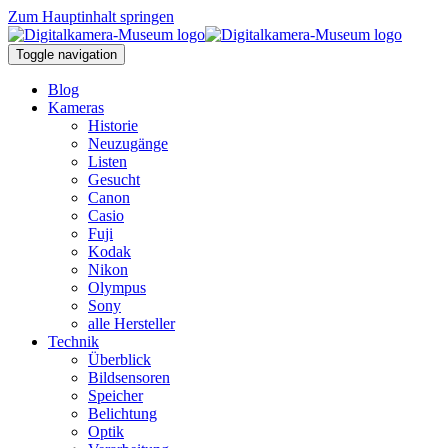
Zum Hauptinhalt springen
Toggle navigation
Blog
Kameras
Historie
Neuzugänge
Listen
Gesucht
Canon
Casio
Fuji
Kodak
Nikon
Olympus
Sony
alle Hersteller
Technik
Überblick
Bildsensoren
Speicher
Belichtung
Optik