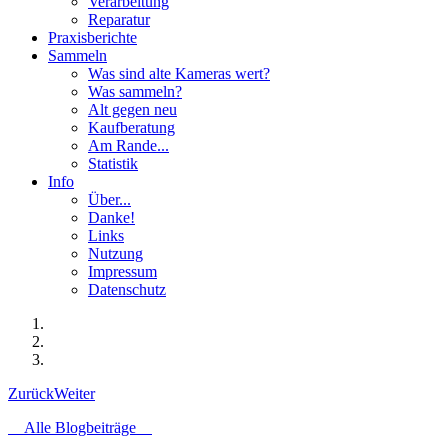
Verarbeitung
Reparatur
Praxisberichte
Sammeln
Was sind alte Kameras wert?
Was sammeln?
Alt gegen neu
Kaufberatung
Am Rande...
Statistik
Info
Über...
Danke!
Links
Nutzung
Impressum
Datenschutz
Zurück
Weiter
Alle Blogbeiträge