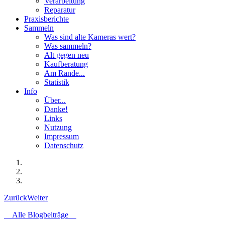
Verarbeitung
Reparatur
Praxisberichte
Sammeln
Was sind alte Kameras wert?
Was sammeln?
Alt gegen neu
Kaufberatung
Am Rande...
Statistik
Info
Über...
Danke!
Links
Nutzung
Impressum
Datenschutz
Zurück
Weiter
Alle Blogbeiträge