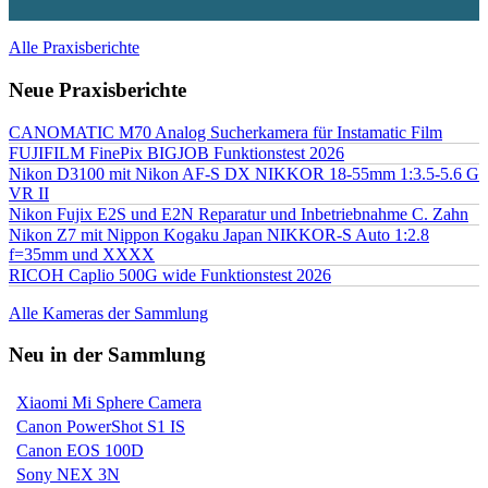
Alle Praxisberichte
Neue Praxisberichte
CANOMATIC M70 Analog Sucherkamera für Instamatic Film
FUJIFILM FinePix BIGJOB Funktionstest 2026
Nikon D3100 mit Nikon AF-S DX NIKKOR 18-55mm 1:3.5-5.6 G
VR II
Nikon Fujix E2S und E2N Reparatur und Inbetriebnahme C. Zahn
Nikon Z7 mit Nippon Kogaku Japan NIKKOR-S Auto 1:2.8
f=35mm und XXXX
RICOH Caplio 500G wide Funktionstest 2026
Alle Kameras der Sammlung
Neu in der Sammlung
Xiaomi Mi Sphere Camera
Canon PowerShot S1 IS
Canon EOS 100D
Sony NEX 3N