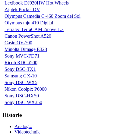
Lexibook DJ030HW Hot Wheels
Aiptek Pocket DV
Olympus Camedia C-460 Zoom del Sol
Olympus mju 410 Digital
Terratec TerraCAM 2move 1.3
Canon PowerShot A520
Casio QV-700
Minolta Dimage E323
Sony MVC-FD71
Ricoh RDC-i500
Sony DSC-TX1
Samsung GX-10
Sony DSC-WX5
Nikon Coolpix P6000
Sony DSC-HX50
Sony DSC-WX350
Historie
Analog...
Videotechnik