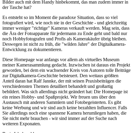
Bilder auch mit dem Handy hinbekommt, das man zudem immer in
der Tasche hat?
Es entsteht so im Moment die paradoxe Situation, dass so viel
fotografiert wird, wie noch nie in der Geschichte - und gleichzeitig
immer weniger "richtige" Kameras verkauft werden. Mag sein, dass
die Ära der Fotoapparate für jedermann zu Ende geht und bald nur
noch Hobbyfotografen und Profis als Kamerakäufer übrig bleiben.
Deswegen ist nicht zu früh, die "wilden Jahre" der Digitalkamera-
Entwicklung zu dokumentieren.
Diese Homepage war anfangs vor allem als virtuelles Museum
meiner Kamerasammlung gedacht. Inzwischen ist daraus ein Projekt
geworden, bei dem ein wachsender Kreis von Autoren tolle Beiträge
zur Digitalkamera-Geschichte beisteuert. Den weitaus größten
Anteil daran hat Ralf Jannke, der mit seinen Praxisbeiträgen die
verschiedensten Themen detailliert behandelt und großartig
bebildert. Was sich allerdings nicht geändert hat: Die Homepage ist
ein reines Hobby- und Spaßprojekt. Wir freuen uns über den
Austausch mit anderen Sammlern und Fotobegeisterten. Es gibt
keine Werbung und wir sind auch keine bezahlten Influencer. Falls
Sie allerdings noch eine spannene Kamera herumliegen haben, die
Sie nicht mehr brauchen - wir sind immer auf der Suche nach
weiteren Exponaten.