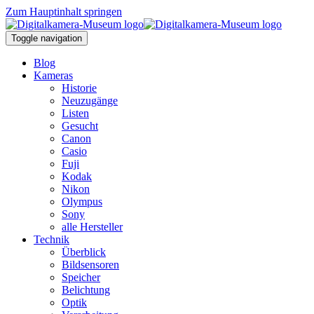
Zum Hauptinhalt springen
Toggle navigation
Blog
Kameras
Historie
Neuzugänge
Listen
Gesucht
Canon
Casio
Fuji
Kodak
Nikon
Olympus
Sony
alle Hersteller
Technik
Überblick
Bildsensoren
Speicher
Belichtung
Optik