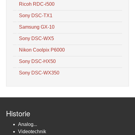
Ricoh RDC-i500
Sony DSC-TX1
Samsung GX-10
Sony DSC-WX5
Nikon Coolpix P6000
Sony DSC-HX50
Sony DSC-WX350
Historie
Analog...
Videotechnik