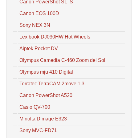
Canon PowerShot S1 IS
Canon EOS 100D
Sony NEX 3N
Lexibook DJ030HW Hot Wheels
Aiptek Pocket DV
Olympus Camedia C-460 Zoom del Sol
Olympus mju 410 Digital
Terratec TerraCAM 2move 1.3
Canon PowerShot A520
Casio QV-700
Minolta Dimage E323
Sony MVC-FD71