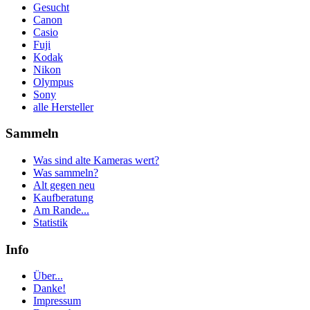
Gesucht
Canon
Casio
Fuji
Kodak
Nikon
Olympus
Sony
alle Hersteller
Sammeln
Was sind alte Kameras wert?
Was sammeln?
Alt gegen neu
Kaufberatung
Am Rande...
Statistik
Info
Über...
Danke!
Impressum