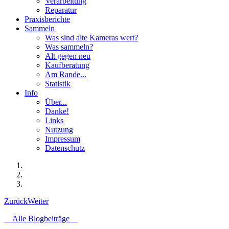
Verarbeitung
Reparatur
Praxisberichte
Sammeln
Was sind alte Kameras wert?
Was sammeln?
Alt gegen neu
Kaufberatung
Am Rande...
Statistik
Info
Über...
Danke!
Links
Nutzung
Impressum
Datenschutz
Zurück
Weiter
Alle Blogbeiträge