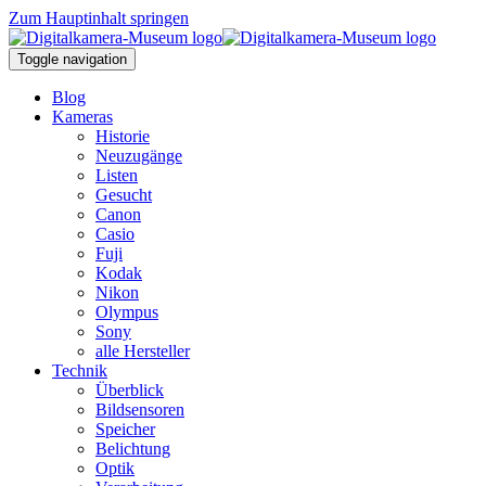
Zum Hauptinhalt springen
Toggle navigation
Blog
Kameras
Historie
Neuzugänge
Listen
Gesucht
Canon
Casio
Fuji
Kodak
Nikon
Olympus
Sony
alle Hersteller
Technik
Überblick
Bildsensoren
Speicher
Belichtung
Optik