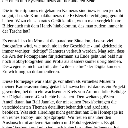
der einen und Systemkameras auf der anderen Seite.
Die in Smartphones eingebauten Kameras sind inzwischen jedoch
so gut, dass sie Kompaktkameras die Existenzberechtigung geraubt
haben. Wozu ein separates Gerät kaufen, wenn man vergleichbare
Bilder auch mit dem Handy hinbekommt, das man zudem immer in
der Tasche hat?
Es entsteht so im Moment die paradoxe Situation, dass so viel
fotografiert wird, wie noch nie in der Geschichte - und gleichzeitig
immer weniger "richtige" Kameras verkauft werden. Mag sein, dass
die Ära der Fotoapparate für jedermann zu Ende geht und bald nur
noch Hobbyfotografen und Profis als Kamerakäufer übrig bleiben.
Deswegen ist nicht zu früh, die "wilden Jahre" der Digitalkamera-
Entwicklung zu dokumentieren.
Diese Homepage war anfangs vor allem als virtuelles Museum
meiner Kamerasammlung gedacht. Inzwischen ist daraus ein Projekt
geworden, bei dem ein wachsender Kreis von Autoren tolle Beiträge
zur Digitalkamera-Geschichte beisteuert. Den weitaus größten
Anteil daran hat Ralf Jannke, der mit seinen Praxisbeiträgen die
verschiedensten Themen detailliert behandelt und großartig
bebildert. Was sich allerdings nicht geändert hat: Die Homepage ist
ein reines Hobby- und Spaßprojekt. Wir freuen uns über den
Austausch mit anderen Sammlern und Fotobegeisterten. Es gibt
keine Werbung und wir sind auch keine bezahlten Influencer. Falls