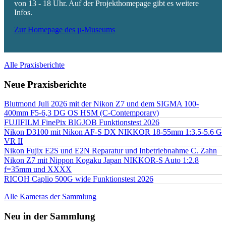
von 13 - 18 Uhr. Auf der Projekthomepage gibt es weitere
Infos.
Zur Homepage des µ-Museums
Alle Praxisberichte
Neue Praxisberichte
Blutmond Juli 2026 mit der Nikon Z7 und dem SIGMA 100-
400mm F5-6,3 DG OS HSM (C-Contemporary)
FUJIFILM FinePix BIGJOB Funktionstest 2026
Nikon D3100 mit Nikon AF-S DX NIKKOR 18-55mm 1:3.5-5.6 G
VR II
Nikon Fujix E2S und E2N Reparatur und Inbetriebnahme C. Zahn
Nikon Z7 mit Nippon Kogaku Japan NIKKOR-S Auto 1:2.8
f=35mm und XXXX
RICOH Caplio 500G wide Funktionstest 2026
Alle Kameras der Sammlung
Neu in der Sammlung