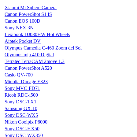
Xiaomi Mi Sphere Camera
Canon PowerShot S1 IS
Canon EOS 100D
Sony NEX 3N
Lexibook DJ030HW Hot Wheels
Aiptek Pocket DV
Olympus Camedia C-460 Zoom del Sol
Olympus mju 410 Digital
Terratec TerraCAM 2move 1.3
Canon PowerShot A520
Casio QV-700
Minolta Dimage E323
Sony MVC-FD71
Ricoh RDC-i500
Sony DSC-TX1
Samsung GX-10
Sony DSC-WX5
Nikon Coolpix P6000
Sony DSC-HX50
Sony DSC-WX350