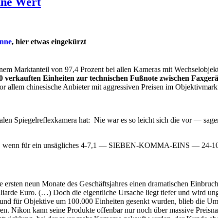
ne Wert
ünne
, hier etwas eingekürzt
em Marktanteil von 97,4 Prozent bei allen Kameras mit Wechselobjektiv
.000 verkauften Einheiten zur technischen Fußnote zwischen Faxge
, vor allem chinesische Anbieter mit aggressiven Preisen im Objektivm
talen Spiegelreflexkamera hat: Nie war es so leicht sich die vor — s
 Preis, wenn für ein unsägliches 4-7,1 — SIEBEN-KOMMA-EINS — 24-
die ersten neun Monate des Geschäftsjahres einen dramatischen Einbr
lliarde Euro. (…) Doch die eigentliche Ursache liegt tiefer und wird 
nd für Objektive um 100.000 Einheiten gesenkt wurden, blieb die Um
gen. Nikon kann seine Produkte offenbar nur noch über massive Preisn