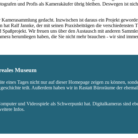
ografen und Profis als Kamerakäufer übrig bleiben. Deswegen ist nicht
 Kamerasammlung gedacht. Inzwischen ist daraus ein Projekt geworden,
 hat Ralf Jannke, der mit seinen Praxisbeiträgen die verschiedensten T
nd Spaßprojekt. Wir freuen uns über den Austausch mit anderen Sammle
 Kamera herumliegen haben, die Sie nicht mehr brauchen - wir sind imm
s reales Museum
äte eines Tages nicht nur auf dieser Homepage zeigen zu können, sond
ikgeschichte teilt. Außerdem haben wir in Rastatt Büroräume der ehem
mputer und Videospiele als Schwerpunkt hat. Digitalkameras sind eben
eitere Infos.