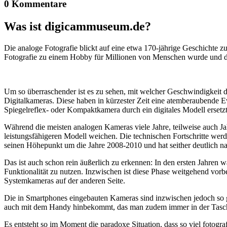
0 Kommentare
Was ist digicammuseum.de?
Die analoge Fotografie blickt auf eine etwa 170-jährige Geschichte zu
Fotografie zu einem Hobby für Millionen von Menschen wurde und der
Um so überraschender ist es zu sehen, mit welcher Geschwindigkeit d
Digitalkameras. Diese haben in kürzester Zeit eine atemberaubende E
Spiegelreflex- oder Kompaktkamera durch ein digitales Modell ersetzt
Während die meisten analogen Kameras viele Jahre, teilweise auch Ja
leistungsfähigeren Modell weichen. Die technischen Fortschritte wer
seinen Höhepunkt um die Jahre 2008-2010 und hat seither deutlich n
Das ist auch schon rein äußerlich zu erkennen: In den ersten Jahren 
Funktionalität zu nutzen. Inzwischen ist diese Phase weitgehend vo
Systemkameras auf der anderen Seite.
Die in Smartphones eingebauten Kameras sind inzwischen jedoch so g
auch mit dem Handy hinbekommt, das man zudem immer in der Tasc
Es entsteht so im Moment die paradoxe Situation, dass so viel fotogra