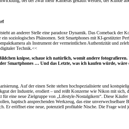
ntwicklung, bei der zwar mehr Kameras gekauft werden, der Kunde aber n
rf
tsteht an anderer Stelle eine paradoxe Dynamik. Das Comeback der K
hr ein soziologisches Phänomen. Seit Smartphones mit KI-gestützter Per
aktkamera als Instrument der vermeintlichen Authentizität und zelebri
digitaler Technik.<<
dchen knipse, schaue ich natürlich, womit andere fotografieren
oder Smartphones … Und das Letzte, was ich kaufen würde, wäre 
ierung. Auf der einen Seite stehen hochspezialisierte und kostspielig
ückgrat der Industrie, erodiert – und reißt Konzerne wie Nikon mit sich,
jekt für eine neue Zielgruppe von „Lifestyle-Nostalgikern“. Diese Käuf
ilvollen, haptisch ansprechenden Werkzeug, das eine unverwechselbare 
eich. Er eröffnet eine neue, potenziell profitable Nische. Die Frage wir