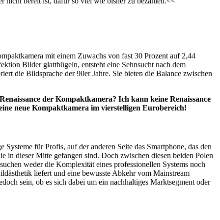
icht bereit ist, dafür so viel wie bisher zu bezahlen.<<
ompaktkamera mit einem Zuwachs von fast 30 Prozent auf 2,44
fektion Bilder glattbügeln, entsteht eine Sehnsucht nach dem
ert die Bildsprache der 90er Jahre. Sie bieten die Balance zwischen
. Renaissance der Kompaktkamera? Ich kann keine Renaissance
eine neue Kompaktkamera im vierstelligen Eurobereich!
e Systeme für Profis, auf der anderen Seite das Smartphone, das den
 die in dieser Mitte gefangen sind. Doch zwischen diesen beiden Polen
er suchen weder die Komplexität eines professionellen Systems noch
Bildästhetik liefert und eine bewusste Abkehr vom Mainstream
d jedoch sein, ob es sich dabei um ein nachhaltiges Marktsegment oder