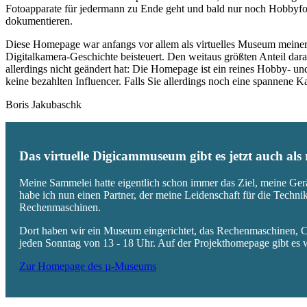
Fotoapparate für jedermann zu Ende geht und bald nur noch Hobbyfot
dokumentieren.
Diese Homepage war anfangs vor allem als virtuelles Museum meiner
Digitalkamera-Geschichte beisteuert. Den weitaus größten Anteil daran
allerdings nicht geändert hat: Die Homepage ist ein reines Hobby- u
keine bezahlten Influencer. Falls Sie allerdings noch eine spannene
Boris Jakubaschk
Das virtuelle Digicammuseum gibt es jetzt auch al
Meine Sammelei hatte eigentlich schon immer das Ziel, meine Ger
habe ich nun einen Partner, der meine Leidenschaft für die Techn
Rechenmaschinen.
Dort haben wir ein Museum eingerichtet, das Rechenmaschinen, Co
jeden Sonntag von 13 - 18 Uhr. Auf der Projekthomepage gibt es w
Zur Homepage des µ-Museums