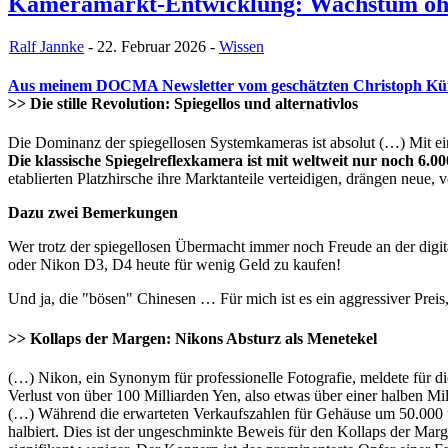
Kameramarkt-Entwicklung: Wachstum oh
Ralf Jannke
- 22. Februar 2026 -
Wissen
Aus meinem DOCMA Newsletter vom geschätzten Christoph K
>> Die stille Revolution: Spiegellos und alternativlos
Die Dominanz der spiegellosen Systemkameras ist absolut (…) Mit ein
Die klassische Spiegelreflexkamera ist mit weltweit nur noch 6
etablierten Platzhirsche ihre Marktanteile verteidigen, drängen neue
Dazu zwei Bemerkungen
Wer trotz der spiegellosen Übermacht immer noch Freude an der digi
oder Nikon D3, D4 heute für wenig Geld zu kaufen!
Und ja, die "bösen" Chinesen … Für mich ist es ein aggressiver
>> Kollaps der Margen: Nikons Absturz als Menetekel
(…) Nikon, ein Synonym für professionelle Fotografie, meldete für 
Verlust von über 100 Milliarden Yen, also etwas über einer halben Mi
(…) Während die erwarteten Verkaufszahlen für Gehäuse um 50.000 u
halbiert. Dies ist der ungeschminkte Beweis für den Kollaps der Mar