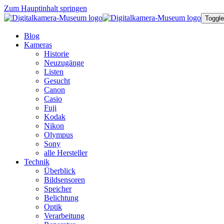
Zum Hauptinhalt springen
Toggle
Blog
Kameras
Historie
Neuzugänge
Listen
Gesucht
Canon
Casio
Fuji
Kodak
Nikon
Olympus
Sony
alle Hersteller
Technik
Überblick
Bildsensoren
Speicher
Belichtung
Optik
Verarbeitung