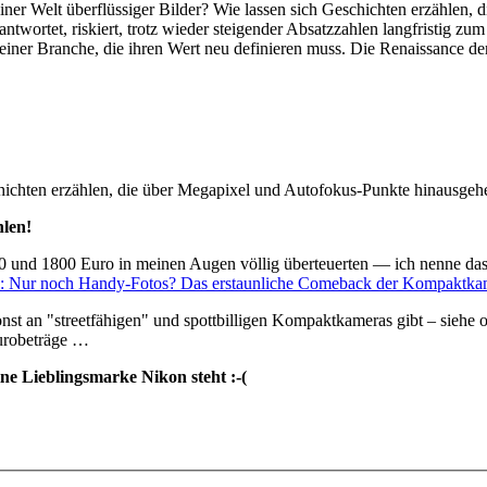
einer Welt überflüssiger Bilder? Wie lassen sich Geschichten erzählen
ortet, riskiert, trotz wieder steigender Absatzzahlen langfristig zum 
e einer Branche, die ihren Wert neu definieren muss. Die Renaissance d
ichten erzählen, die über Megapixel und Autofokus-Punkte hinausgeh
hlen!
300 und 1800 Euro in meinen Augen völlig überteuerten — ich nenne 
: Nur noch Handy-Fotos? Das erstaunliche Comeback der Kompaktka
st an "streetfähigen" und spottbilligen Kompaktkameras gibt – siehe o
urobeträge …
ine Lieblingsmarke Nikon steht :-(