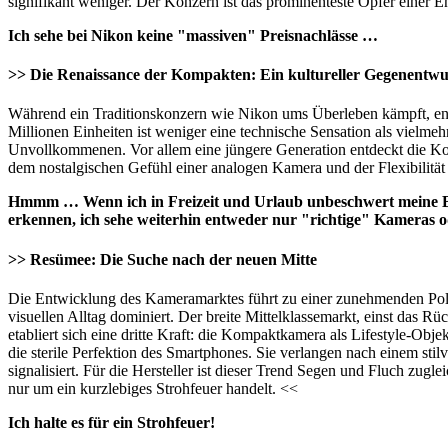
signifikant weniger. Der Konzern ist das prominenteste Opfer einer E
Ich sehe bei Nikon keine "massiven" Preisnachlässe …
>> Die Renaissance der Kompakten: Ein kultureller Gegenentwu
Während ein Traditionskonzern wie Nikon ums Überleben kämpft, en
Millionen Einheiten ist weniger eine technische Sensation als vielme
Unvollkommenen. Vor allem eine jüngere Generation entdeckt die Komp
dem nostalgischen Gefühl einer analogen Kamera und der Flexibilität 
Hmmm … Wenn ich in Freizeit und Urlaub unbeschwert meine Bil
erkennen, ich sehe weiterhin entweder nur "richtige" Kameras 
>> Resümee: Die Suche nach der neuen Mitte
Die Entwicklung des Kameramarktes führt zu einer zunehmenden Polaris
visuellen Alltag dominiert. Der breite Mittelklassemarkt, einst das R
etabliert sich eine dritte Kraft: die Kompaktkamera als Lifestyle-Ob
die sterile Perfektion des Smartphones. Sie verlangen nach einem st
signalisiert. Für die Hersteller ist dieser Trend Segen und Fluch zugl
nur um ein kurzlebiges Strohfeuer handelt. <<
Ich halte es für ein Strohfeuer!