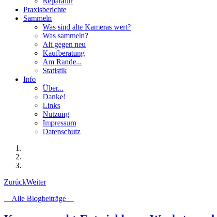
Reparatur
Praxisberichte
Sammeln
Was sind alte Kameras wert?
Was sammeln?
Alt gegen neu
Kaufberatung
Am Rande...
Statistik
Info
Über...
Danke!
Links
Nutzung
Impressum
Datenschutz
Zurück
Weiter
Alle Blogbeiträge