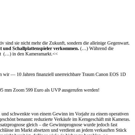
 sind sie nicht mehr die Zukunft, sondern die alleinige Gegenwart.
rät und Schallplattenspieler verkommen.
(…) Während die
arkt (…) in den Kameramarkt.<<
agen wir — 10 Jahren finanziell unerreichbare Traum Canon EOS 1D
105 mm Zoom 599 Euro als UVP ausgerufen werden!
uch und schwenkte von einem Gewinn im Vorjahr zu einem operativen
ungeschönt benannt: reduzierte Verkäufe im Kerngeschäft mit Kameras.
satzprognose gleich – die Gewinnprognose wurde jedoch fast
achlässe im Markt absetzen und verdient an jedem verkauften Stück