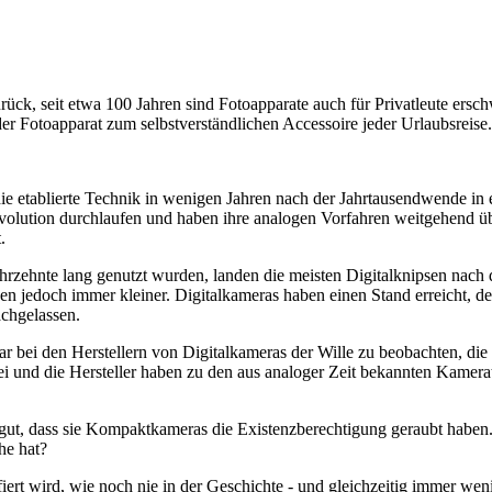
rück, seit etwa 100 Jahren sind Fotoapparate auch für Privatleute ersch
 Fotoapparat zum selbstverständlichen Accessoire jeder Urlaubsreise.
ie etablierte Technik in wenigen Jahren nach der Jahrtausendwende in
volution durchlaufen und haben ihre analogen Vorfahren weitgehend übe
.
hrzehnte lang genutzt wurden, landen die meisten Digitalknipsen nach 
den jedoch immer kleiner. Digitalkameras haben einen Stand erreicht, 
achgelassen.
war bei den Herstellern von Digitalkameras der Wille zu beobachten, d
rbei und die Hersteller haben zu den aus analoger Zeit bekannten Kam
ut, dass sie Kompaktkameras die Existenzberechtigung geraubt haben.
he hat?
fiert wird, wie noch nie in der Geschichte - und gleichzeitig immer we