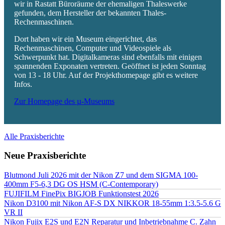
wir in Rastatt Büroräume der ehemaligen Thaleswerke
gefunden, dem Hersteller der bekannten Thales-
Rechenmaschinen.
Dort haben wir ein Museum eingerichtet, das
Rechenmaschinen, Computer und Videospiele als
Schwerpunkt hat. Digitalkameras sind ebenfalls mit einigen
spannenden Exponaten vertreten. Geöffnet ist jeden Sonntag
von 13 - 18 Uhr. Auf der Projekthomepage gibt es weitere
Infos.
Zur Homepage des µ-Museums
Alle Praxisberichte
Neue Praxisberichte
Blutmond Juli 2026 mit der Nikon Z7 und dem SIGMA 100-
400mm F5-6,3 DG OS HSM (C-Contemporary)
FUJIFILM FinePix BIGJOB Funktionstest 2026
Nikon D3100 mit Nikon AF-S DX NIKKOR 18-55mm 1:3.5-5.6 G
VR II
Nikon Fujix E2S und E2N Reparatur und Inbetriebnahme C. Zahn