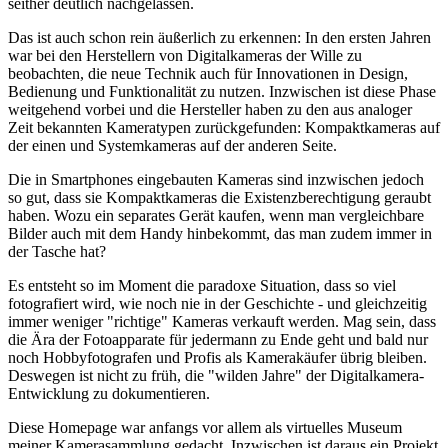
seither deutlich nachgelassen.
Das ist auch schon rein äußerlich zu erkennen: In den ersten Jahren
war bei den Herstellern von Digitalkameras der Wille zu
beobachten, die neue Technik auch für Innovationen in Design,
Bedienung und Funktionalität zu nutzen. Inzwischen ist diese Phase
weitgehend vorbei und die Hersteller haben zu den aus analoger
Zeit bekannten Kameratypen zurückgefunden: Kompaktkameras auf
der einen und Systemkameras auf der anderen Seite.
Die in Smartphones eingebauten Kameras sind inzwischen jedoch
so gut, dass sie Kompaktkameras die Existenzberechtigung geraubt
haben. Wozu ein separates Gerät kaufen, wenn man vergleichbare
Bilder auch mit dem Handy hinbekommt, das man zudem immer in
der Tasche hat?
Es entsteht so im Moment die paradoxe Situation, dass so viel
fotografiert wird, wie noch nie in der Geschichte - und gleichzeitig
immer weniger "richtige" Kameras verkauft werden. Mag sein, dass
die Ära der Fotoapparate für jedermann zu Ende geht und bald nur
noch Hobbyfotografen und Profis als Kamerakäufer übrig bleiben.
Deswegen ist nicht zu früh, die "wilden Jahre" der Digitalkamera-
Entwicklung zu dokumentieren.
Diese Homepage war anfangs vor allem als virtuelles Museum
meiner Kamerasammlung gedacht. Inzwischen ist daraus ein Projekt