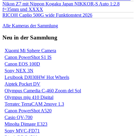
Nikon Z7 mit Nippon Kogaku Japan NIKKOR-S Auto 1:2.8
f=35mm und XXXX
RICOH Caplio 500G wide Funktionstest 2026
Alle Kameras der Sammlung
Neu in der Sammlung
Xiaomi Mi Sphere Camera
Canon PowerShot S1 IS
Canon EOS 100D
Sony NEX 3N
Lexibook DJ030HW Hot Wheels
Aiptek Pocket DV
Olympus Camedia C-460 Zoom del Sol
Olympus mju 410 Digital
Terratec TerraCAM 2move 1.3
Canon PowerShot A520
Casio QV-700
Minolta Dimage E323
Sony MVC-FD71