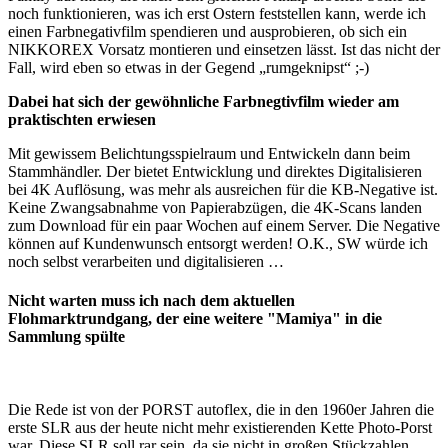
noch funktionieren, was ich erst Ostern feststellen kann, werde ich
einen Farbnegativfilm spendieren und ausprobieren, ob sich ein
NIKKOREX Vorsatz montieren und einsetzen lässt. Ist das nicht der
Fall, wird eben so etwas in der Gegend „rumgeknipst“ ;-)
Dabei hat sich der gewöhnliche Farbnegtivfilm wieder am
praktischten erwiesen
Mit gewissem Belichtungsspielraum und Entwickeln dann beim
Stammhändler. Der bietet Entwicklung und direktes Digitalisieren
bei 4K Auflösung, was mehr als ausreichen für die KB-Negative ist.
Keine Zwangsabnahme von Papierabzügen, die 4K-Scans landen
zum Download für ein paar Wochen auf einem Server. Die Negative
können auf Kundenwunsch entsorgt werden! O.K., SW würde ich
noch selbst verarbeiten und digitalisieren …
Nicht warten muss ich nach dem aktuellen
Flohmarktrundgang, der eine weitere "Mamiya" in die
Sammlung spülte
Die Rede ist von der PORST autoflex, die in den 1960er Jahren die
erste SLR aus der heute nicht mehr existierenden Kette Photo-Porst
war. Diese SLR soll rar sein, da sie nicht in großen Stückzahlen