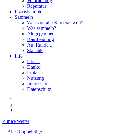
Verarbeitung
Reparatur
Praxisberichte
Sammeln
Was sind alte Kameras wert?
Was sammeln?
Alt gegen neu
Kaufberatung
Am Rande...
Statistik
Info
Über...
Danke!
Links
Nutzung
Impressum
Datenschutz
Zurück
Weiter
Alle Blogbeiträge