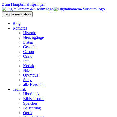
Zum Hauptinhalt springen
Toggle navigation
Blog
Kameras
Historie
Neuzugänge
Listen
Gesucht
Canon
Casio
Fuji
Kodak
Nikon
Olympus
Sony
alle Hersteller
Technik
Überblick
Bildsensoren
Speicher
Belichtung
Optik