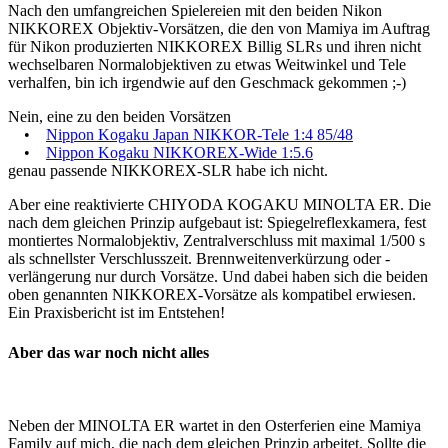
Nach den umfangreichen Spielereien mit den beiden Nikon
NIKKOREX Objektiv-Vorsätzen, die den von Mamiya im Auftrag
für Nikon produzierten NIKKOREX Billig SLRs und ihren nicht
wechselbaren Normalobjektiven zu etwas Weitwinkel und Tele
verhalfen, bin ich irgendwie auf den Geschmack gekommen ;-)
Nein, eine zu den beiden Vorsätzen
•
Nippon Kogaku Japan NIKKOR-Tele 1:4 85/48
•
Nippon Kogaku NIKKOREX-Wide 1:5.6
genau passende NIKKOREX-SLR habe ich nicht.
Aber eine reaktivierte CHIYODA KOGAKU MINOLTA ER. Die
nach dem gleichen Prinzip aufgebaut ist: Spiegelreflexkamera, fest
montiertes Normalobjektiv, Zentralverschluss mit maximal 1/500 s
als schnellster Verschlusszeit. Brennweitenverkürzung oder -
verlängerung nur durch Vorsätze. Und dabei haben sich die beiden
oben genannten NIKKOREX-Vorsätze als kompatibel erwiesen.
Ein Praxisbericht ist im Entstehen!
Aber das war noch nicht alles
Neben der MINOLTA ER wartet in den Osterferien eine Mamiya
Family auf mich, die nach dem gleichen Prinzip arbeitet. Sollte die