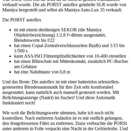
verkauft wurde. Die als PORST autoflex gelabelte SLR wurde von
Mamiya hergestellt und selbst als Mamiya Auto-Lux 35 verkauft.
Die PORST autoflex
ist mit einem dreilinsigen SEKOR (die Mamiya
Objektivbezeichnung) 1:2.8 f=48mm ausgestattet,
Blendenwerte bis f/22
hat einen Copal-Zentralverschlusszeiten B(ulb) und 1/15 bis
1/500 s
kann ASA/ISO Filmempfindlichkeiten von 10-400 einstellen
hat einen Blitzschuh mit Mittenkontakt, zusätzlich PC-Buchse
am Gehäuse
hat eine Nahdistanz von 0,8 m
Und das Beste: Die autoflex ist mit einer batterielos selenzellen-
gesteuerten Blendenautomatik für ihre Zeit sehr komfortabel
ausgestattet, kann natürlich auch manuell gesteuert werden. Mit
Belichtungsanzeige (Nadel) im Sucher! Und diese Automatik
funktioniert noch!
Wie weit die Belichtungswerte stimmen, habe ich noch nicht
kontrolliert. Nach mehreren Anläufen ist es mir endlich gelungen,
den festgefressenen Filter zu entfernen. Dazu verbrachte die PORSt
unter anderem in Folie verpackt eine Nacht in der Gefriertruhe. Und