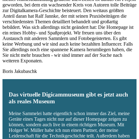
geworden, bei dem ein wachsender Kreis von Autoren tolle Beiträge
zur Digitalkamera-Geschichte beisteuert. Den weitaus größten
Anteil daran hat Ralf Jannke, der mit seinen Praxisbeiträgen die
verschiedensten Themen detailliert behandelt und großartig
bebildert. Was sich allerdings nicht geändert hat: Die Homepage ist
ein reines Hobby- und Spaßprojekt. Wir freuen uns über den
Austausch mit anderen Sammlern und Fotobegeisterten. Es gibt
keine Werbung und wir sind auch keine bezahlten Influencer. Falls
Sie allerdings noch eine spannene Kamera herumliegen haben, die
Sie nicht mehr brauchen - wir sind immer auf der Suche nach
weiteren Exponaten.
Boris Jakubaschk
Das virtuelle Digicammuseum gibt es jetzt auch
als reales Museum
Meine Sammelei hatte eigentlich schon immer das Ziel, meine
Geräte eines Tages nicht nur auf dieser Homepage zeigen zu
können, sondern auch live in einem richtigen Museum. Mit
Holger W. Müller habe ich nun einen Partner, der meine
Leidenschaft für die Technikgeschichte teilt. Außerdem haben