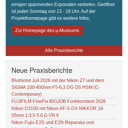
einigen spannenden Exponaten vertreten. Geöffnet
ist jeden Sonntag von 13 - 18 Uhr. Auf der
Projekthomepage gibt es weitere Infos.
Zur Homepage des µ-Museums
Alle Praxisberichte
Neue Praxisberichte
Blutmond Juli 2026 mit der Nikon Z7 und dem
SIGMA 100-400mm F5-6,3 DG OS HSM (C-
Contemporary)
FUJIFILM FinePix BIGJOB Funktionstest 2026
Nikon D3100 mit Nikon AF-S DX NIKKOR 18-
55mm 1:3.5-5.6 G VR II
Nikon Fujix E2S und E2N Reparatur und