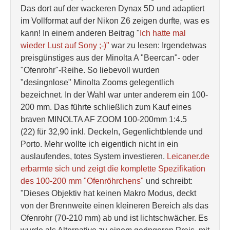
Das dort auf der wackeren Dynax 5D und adaptiert
im Vollformat auf der Nikon Z6 zeigen durfte, was es
kann! In einem anderen Beitrag "
Ich hatte mal
wieder Lust auf Sony ;-)
"
war zu lesen: Irgendetwas
preisgünstiges aus der Minolta A "Beercan"- oder
"Ofenrohr"-Reihe. So liebevoll wurden
"desingnlose" Minolta Zooms gelegentlich
bezeichnet. In der Wahl war unter anderem ein 100-
200 mm. Das führte schließlich zum Kauf eines
braven MINOLTA AF ZOOM 100-200mm 1:4.5
(22) für 32,90 inkl. Deckeln, Gegenlichtblende und
Porto. Mehr wollte ich eigentlich nicht in ein
auslaufendes, totes System investieren.
Leicaner.de
erbarmte sich und zeigt die komplette Spezifikation
des 100-200 mm "Ofenröhrchens"
und schreibt:
"Dieses Objektiv hat keinen Makro Modus, deckt
von der Brennweite einen kleineren Bereich als das
Ofenrohr (70-210 mm) ab und ist lichtschwächer. Es