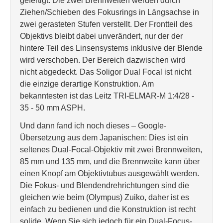
gefertigt. Die zwei Brennweiten werden durch
Ziehen/Schieben des Fokusrings in Längsachse in
zwei gerasteten Stufen verstellt. Der Frontteil des
Objektivs bleibt dabei unverändert, nur der der
hintere Teil des Linsensystems inklusive der Blende
wird verschoben. Der Bereich dazwischen wird
nicht abgedeckt. Das Soligor Dual Focal ist nicht
die einzige derartige Konstruktion. Am
bekanntesten ist das Leitz TRI-ELMAR-M 1:4/28 -
35 - 50 mm ASPH.
Und dann fand ich noch dieses – Google-
Übersetzung aus dem Japanischen: Dies ist ein
seltenes Dual-Focal-Objektiv mit zwei Brennweiten,
85 mm und 135 mm, und die Brennweite kann über
einen Knopf am Objektivtubus ausgewählt werden.
Die Fokus- und Blendendrehrichtungen sind die
gleichen wie beim (Olympus) Zuiko, daher ist es
einfach zu bedienen und die Konstruktion ist recht
solide. Wenn Sie sich jedoch für ein Dual-Focus-