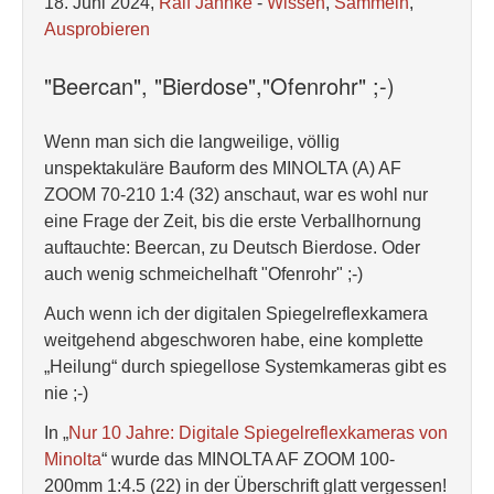
18. Juni 2024,
Ralf Jannke
-
Wissen
,
Sammeln
,
Ausprobieren
"Beercan", "Bierdose","Ofenrohr" ;-)
Wenn man sich die langweilige, völlig
unspektakuläre Bauform des MINOLTA (A) AF
ZOOM 70-210 1:4 (32) anschaut, war es wohl nur
eine Frage der Zeit, bis die erste Verballhornung
auftauchte: Beercan, zu Deutsch Bierdose. Oder
auch wenig schmeichelhaft "Ofenrohr" ;-)
Auch wenn ich der digitalen Spiegelreflexkamera
weitgehend abgeschworen habe, eine komplette
„Heilung“ durch spiegellose Systemkameras gibt es
nie ;-)
In „
Nur 10 Jahre: Digitale Spiegelreflexkameras von
Minolta
“ wurde das MINOLTA AF ZOOM 100-
200mm 1:4.5 (22) in der Überschrift glatt vergessen!