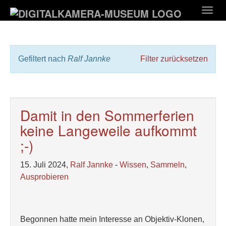
Zum
Togg
Hauptinhalt
navig
springen
Gefiltert nach
Ralf Jannke
Filter zurücksetzen
Damit in den Sommerferien
keine Langeweile aufkommt
;-)
15. Juli 2024,
Ralf Jannke
-
Wissen
,
Sammeln
,
Ausprobieren
Begonnen hatte mein Interesse an Objektiv-Klonen,