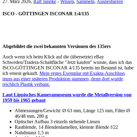
27. März 2026,
Ralf Jannke
-
Wissen
,
Sammeln
,
Ausprobieren
ISCO - GÖTTINGEN ISCONAR 1:4/135
Abgebildet die zwei bekannten Versionen des 135ers
Auch wenn ich beim Klick auf die (übersetzte) eBay
Schweden/Tradera-Schaltfläche "Jetzt kaufen" wusste, dass ich das
ISCO-GÖTTINGEN ISCONAR 4/135 bereits im Bestand ist, habe
ich erneut gekauft.
Mein erstes Exemplar mit Exakta-Anschluss
muss aus einer späteren Produktion stammen, denn dort wurde
reichlich Plastik verbaut.
Laut Lippisches Kameramuseum wurde die Metallversion von
1959 bis 1965 gebaut
Abmessungen/Gewicht: Ø 63 mm, Länge 125 mm, Filter Ø
46/48 mm, 280 g
Optischer Aufbau 3 einzeln stehende Linsen
Rastblende, 14 Blendenlamellen, kleinste Blende f/22
Nahdistanz 1,5 m