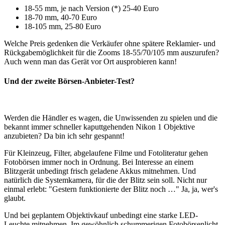
18-55 mm, je nach Version (*) 25-40 Euro
18-70 mm, 40-70 Euro
18-105 mm, 25-80 Euro
Welche Preis gedenken die Verkäufer ohne spätere Reklamier- und
Rückgabemöglichkeit für die Zooms 18-55/70/105 mm auszurufen?
Auch wenn man das Gerät vor Ort ausprobieren kann!
Und der zweite Börsen-Anbieter-Test?
Werden die Händler es wagen, die Unwissenden zu spielen und die
bekannt immer schneller kaputtgehenden Nikon 1 Objektive
anzubieten? Da bin ich sehr gespannt!
Für Kleinzeug, Filter, abgelaufene Filme und Fotoliteratur gehen
Fotobörsen immer noch in Ordnung. Bei Interesse an einem
Blitzgerät unbedingt frisch geladene Akkus mitnehmen. Und
natürlich die Systemkamera, für die der Blitz sein soll. Nicht nur
einmal erlebt: "Gestern funktionierte der Blitz noch …" Ja, ja, wer's
glaubt.
Und bei geplantem Objektivkauf unbedingt eine starke LED-
Leuchte mitnehmen. Im gewöhnlich schummerigen Fotobörsenlicht