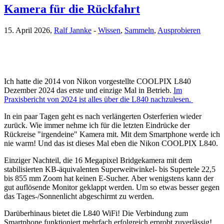
Kamera für die Rückfahrt
15. April 2026,
Ralf Jannke
-
Wissen
,
Sammeln
,
Ausprobieren
Ich hatte die 2014 von Nikon vorgestellte COOLPIX L840
Dezember 2024 das erste und einzige Mal in Betrieb.
Im
Praxisbericht von 2024 ist alles über die L840 nachzulesen.
In ein paar Tagen geht es nach verlängerten Osterferien wieder
zurück. Wie immer nehme ich für die letzten Eindrücke der
Rückreise "irgendeine" Kamera mit. Mit dem Smartphone werde ich
nie warm! Und das ist dieses Mal eben die Nikon COOLPIX L840.
Einziger Nachteil, die 16 Megapixel Bridgekamera mit dem
stabilisierten KB-äquivalenten Superweitwinkel- bis Supertele 22,5
bis 855 mm Zoom hat keinen E-Sucher. Aber wenigstens kann der
gut auflösende Monitor geklappt werden. Um so etwas besser gegen
das Tages-/Sonnenlicht abgeschirmt zu werden.
Darüberhinaus bietet die L840 WiFi! Die Verbindung zum
Smartphone funktioniert mehrfach erfolgreich erprobt zuverlässig!