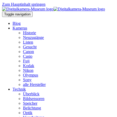
Zum Hauptinhalt springen
Toggle navigation
Blog
Kameras
Historie
Neuzugänge
Listen
Gesucht
Canon
Casio
Fuji
Kodak
Nikon
Olympus
Sony
alle Hersteller
Technik
Überblick
Bildsensoren
Speicher
Belichtung
Optik