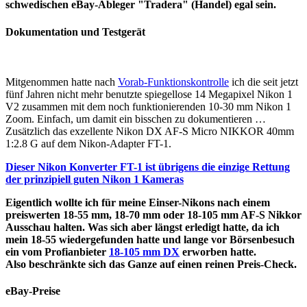
schwedischen eBay-Ableger "Tradera" (Handel) egal sein.
Dokumentation und Testgerät
Mitgenommen hatte nach
Vorab-Funktionskontrolle
ich die seit jetzt
fünf Jahren nicht mehr benutzte spiegellose 14 Megapixel Nikon 1
V2 zusammen mit dem noch funktionierenden 10-30 mm Nikon 1
Zoom. Einfach, um damit ein bisschen zu dokumentieren …
Zusätzlich das exzellente Nikon DX AF-S Micro NIKKOR 40mm
1:2.8 G auf dem Nikon-Adapter FT-1.
Dieser Nikon Konverter FT-1 ist übrigens die einzige Rettung
der prinzipiell guten Nikon 1 Kameras
Eigentlich wollte ich für meine Einser-Nikons nach einem
preiswerten 18-55 mm, 18-70 mm oder 18-105 mm AF-S Nikkor
Ausschau halten. Was sich aber längst erledigt hatte, da ich
mein 18-55 wiedergefunden hatte und lange vor Börsenbesuch
ein vom Profianbieter
18-105 mm DX
erworben hatte.
Also beschränkte sich das Ganze auf einen reinen Preis-Check.
eBay-Preise