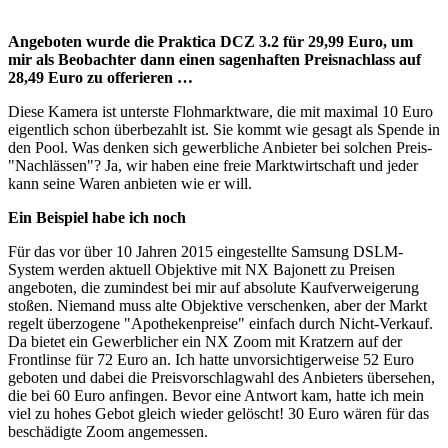
Angeboten wurde die Praktica DCZ 3.2 für 29,99 Euro, um
mir als Beobachter dann einen sagenhaften Preisnachlass auf
28,49 Euro zu offerieren …
Diese Kamera ist unterste Flohmarktware, die mit maximal 10 Euro
eigentlich schon überbezahlt ist. Sie kommt wie gesagt als Spende in
den Pool. Was denken sich gewerbliche Anbieter bei solchen Preis-
"Nachlässen"? Ja, wir haben eine freie Marktwirtschaft und jeder
kann seine Waren anbieten wie er will.
Ein Beispiel habe ich noch
Für das vor über 10 Jahren 2015 eingestellte Samsung DSLM-
System werden aktuell Objektive mit NX Bajonett zu Preisen
angeboten, die zumindest bei mir auf absolute Kaufverweigerung
stoßen. Niemand muss alte Objektive verschenken, aber der Markt
regelt überzogene "Apothekenpreise" einfach durch Nicht-Verkauf.
Da bietet ein Gewerblicher ein NX Zoom mit Kratzern auf der
Frontlinse für 72 Euro an. Ich hatte unvorsichtigerweise 52 Euro
geboten und dabei die Preisvorschlagwahl des Anbieters übersehen,
die bei 60 Euro anfingen. Bevor eine Antwort kam, hatte ich mein
viel zu hohes Gebot gleich wieder gelöscht! 30 Euro wären für das
beschädigte Zoom angemessen.