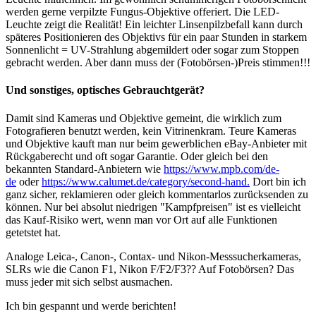
werden gerne verpilzte Fungus-Objektive offeriert. Die LED-
Leuchte zeigt die Realität! Ein leichter Linsenpilzbefall kann durch
späteres Positionieren des Objektivs für ein paar Stunden in starkem
Sonnenlicht = UV-Strahlung abgemildert oder sogar zum Stoppen
gebracht werden. Aber dann muss der (Fotobörsen-)Preis stimmen!!!
Und sonstiges, optisches Gebrauchtgerät?
Damit sind Kameras und Objektive gemeint, die wirklich zum
Fotografieren benutzt werden, kein Vitrinenkram. Teure Kameras
und Objektive kauft man nur beim gewerblichen eBay-Anbieter mit
Rückgaberecht und oft sogar Garantie. Oder gleich bei den
bekannten Standard-Anbietern wie
https://www.mpb.com/de-
de
oder
https://www.calumet.de/category/second-hand.
Dort bin ich
ganz sicher, reklamieren oder gleich kommentarlos zurücksenden zu
können. Nur bei absolut niedrigen "Kampfpreisen" ist es vielleicht
das Kauf-Risiko wert, wenn man vor Ort auf alle Funktionen
getetstet hat.
Analoge Leica-, Canon-, Contax- und Nikon-Messsucherkameras,
SLRs wie die Canon F1, Nikon F/F2/F3?? Auf Fotobörsen? Das
muss jeder mit sich selbst ausmachen.
Ich bin gespannt und werde berichten!