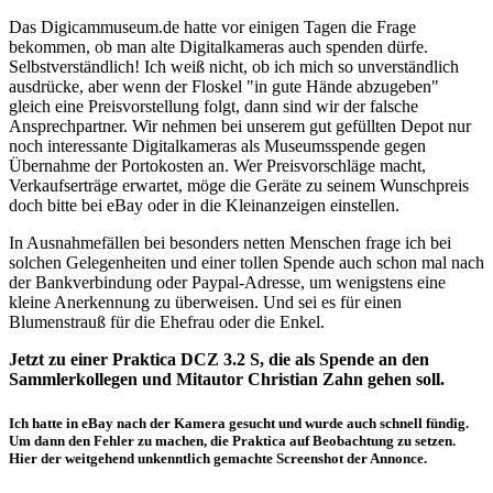
Das Digicammuseum.de hatte vor einigen Tagen die Frage
bekommen, ob man alte Digitalkameras auch spenden dürfe.
Selbstverständlich! Ich weiß nicht, ob ich mich so unverständlich
ausdrücke, aber wenn der Floskel "in gute Hände abzugeben"
gleich eine Preisvorstellung folgt, dann sind wir der falsche
Ansprechpartner. Wir nehmen bei unserem gut gefüllten Depot nur
noch interessante Digitalkameras als Museumsspende gegen
Übernahme der Portokosten an. Wer Preisvorschläge macht,
Verkaufserträge erwartet, möge die Geräte zu seinem Wunschpreis
doch bitte bei eBay oder in die Kleinanzeigen einstellen.
In Ausnahmefällen bei besonders netten Menschen frage ich bei
solchen Gelegenheiten und einer tollen Spende auch schon mal nach
der Bankverbindung oder Paypal-Adresse, um wenigstens eine
kleine Anerkennung zu überweisen. Und sei es für einen
Blumenstrauß für die Ehefrau oder die Enkel.
Jetzt zu einer Praktica DCZ 3.2 S, die als Spende an den
Sammlerkollegen und Mitautor Christian Zahn gehen soll.
Ich hatte in eBay nach der Kamera gesucht und wurde auch schnell fündig.
Um dann den Fehler zu machen, die Praktica auf Beobachtung zu setzen.
Hier der weitgehend unkenntlich gemachte Screenshot der Annonce.