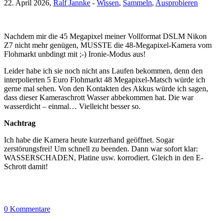
22. April 2026,
Ralf Jannke
-
Wissen
,
Sammeln
,
Ausprobieren
Nachdem mir die 45 Megapixel meiner Vollformat DSLM Nikon
Z7 nicht mehr genügen, MUSSTE die 48-Megapixel-Kamera vom
Flohmarkt unbdingt mit ;-) Ironie-Modus aus!
Leider habe ich sie noch nicht ans Laufen bekommen, denn den
interpolierten 5 Euro Flohmarkt 48 Megapixel-Matsch würde ich
gerne mal sehen. Von den Kontakten des Akkus würde ich sagen,
dass dieser Kameraschrott Wasser abbekommen hat. Die war
wasserdicht – einmal… Vielleicht besser so.
Nachtrag
Ich habe die Kamera heute kurzerhand geöffnet. Sogar
zerstörungsfrei! Um schnell zu beenden. Dann war sofort klar:
WASSERSCHADEN, Platine usw. korrodiert. Gleich in den E-
Schrott damit!
0 Kommentare