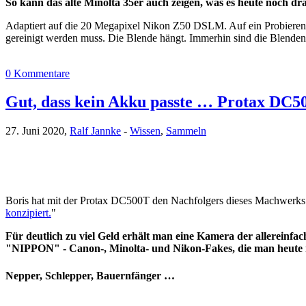
So kann das alte Minolta 35er auch zeigen, was es heute noch dra
Adaptiert auf die 20 Megapixel Nikon Z50 DSLM. Auf ein Probieren d
gereinigt werden muss. Die Blende hängt. Immerhin sind die Blenden
0 Kommentare
Gut, dass kein Akku passte … Protax DC5
27. Juni 2020,
Ralf Jannke
-
Wissen
,
Sammeln
Boris hat mit der Protax DC500T den Nachfolgers dieses Machwerks 
konzipiert.
"
Für deutlich zu viel Geld erhält man eine Kamera der allereinfa
"NIPPON" - Canon-, Minolta- und Nikon-Fakes, die man heute n
Nepper, Schlepper, Bauernfänger …