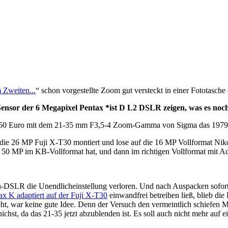
 Zweiten...
“ schon vorgestellte Zoom gut versteckt in einer Fototasche
or der 6 Megapixel Pentax *ist D L2 DSLR zeigen, was es noch ka
nd 5,50 Euro mit dem 21-35 mm F3,5-4 Zoom-Gamma von Sigma das 197
 26 MP Fuji X-T30 montiert und lose auf die 16 MP Vollformat Nikon
50 MP im KB-Vollformat hat, und dann im richtigen Vollformat mit Ad
on-DSLR die Unendlicheinstellung verloren. Und nach Auspacken sofort 
x K adaptiert auf der Fuji X-T30
einwandfrei betreiben ließ, blieb d
ht, war keine gute Idee. Denn der Versuch den vermeintlich schiefen Mi
ichst, da das 21-35 jetzt abzublenden ist. Es soll auch nicht mehr au