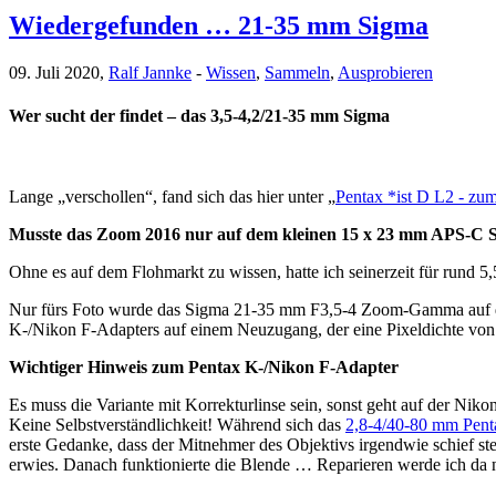
Wiedergefunden … 21-35 mm Sigma
09. Juli 2020,
Ralf Jannke
-
Wissen
,
Sammeln
,
Ausprobieren
Wer sucht der findet – das 3,5-4,2/21-35 mm Sigma
Lange „verschollen“, fand sich das hier unter „
Pentax *ist D L2 - zum
Musste das Zoom 2016 nur auf dem kleinen 15 x 23 mm APS-C Sens
Ohne es auf dem Flohmarkt zu wissen, hatte ich seinerzeit für ru
Nur fürs Foto wurde das Sigma 21-35 mm F3,5-4 Zoom-Gamma auf die
K-/Nikon F-Adapters auf einem Neuzugang, der eine Pixeldichte von 
Wichtiger Hinweis zum Pentax K-/Nikon F-Adapter
Es muss die Variante mit Korrekturlinse sein, sonst geht auf der Nik
Keine Selbstverständlichkeit! Während sich das
2,8-4/40-80 mm Penta
erste Gedanke, dass der Mitnehmer des Objektivs irgendwie schief ste
erwies. Danach funktionierte die Blende … Reparieren werde ich da n