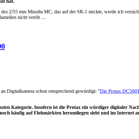
uf hat.
es 2/55 mm Minolta MC, das auf der SR-1 steckte, werde ich verzicht
lamellen nicht verölt …
00
an Digitalkamera schon entsprechend gewürdigt: "
Die Protax DC500T 
chsten Kategorie. Insofern ist die Protax ein würdiger digitaler N
och häufig auf Flohmärkten herumliegen sieht und im Internet 