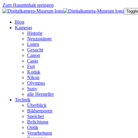
Zum Hauptinhalt springen
Toggle
Blog
Kameras
Historie
Neuzugänge
Listen
Gesucht
Canon
Casio
Fuji
Kodak
Nikon
Olympus
Sony
alle Hersteller
Technik
Überblick
Bildsensoren
Speicher
Belichtung
Optik
Verarbeitung