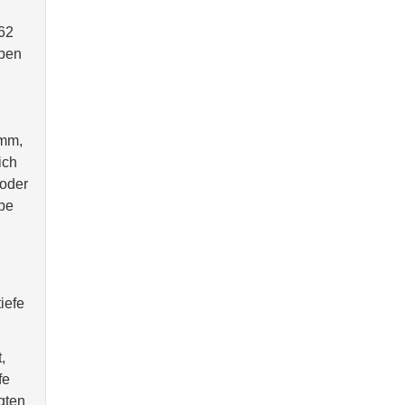
 62
eben
imm,
ich
 oder
obe
iefe
,
fe
gten