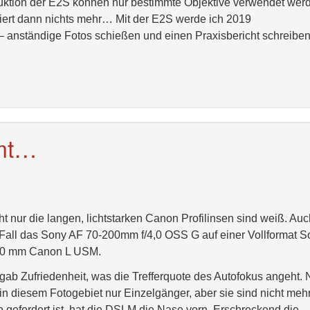
uktion der E2S können nur bestimmte Objektive verwendet wer
ttiert dann nichts mehr… Mit der E2S werde ich 2019
h – anständige Fotos schießen und einen Praxisbericht schreiben
mt…
 nur die langen, lichtstarken Canon Profilinsen sind weiß. Auc
m Fall das Sony AF 70-200mm f/4,0 OSS G auf einer Vollformat 
400 mm Canon L USM.
ab Zufriedenheit, was die Trefferquote des Autofokus angeht.
 diesem Fotogebiet nur Einzelgänger, aber sie sind nicht meh
gefordert ist, hat die DSLM die Nase vorn. Erschreckend die