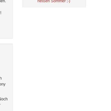
den.
heißen Sommer ;-)
!
h
Sony
 Noch
r