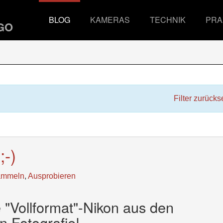
BLOG
KAMERAS
TECHNIK
PRA
Filter zurücks
-)
ammeln
,
Ausprobieren
 "Vollformat"-Nikon aus den
n Fotografie!