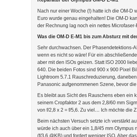
Nach nur einer Woche (!) hatte ich die OM-D 
Euro wurde genau eingehalten! Die OM-D kam i
der Rechnung lag noch ein nettes Microfaser-
Was die OM-D E-M1 bis zum Absturz mit de
Sehr durchwachsen. Der Phasendetektions-AF
wenn es nicht so wäre! Für ein abschließendes
aber mit den ISOs geizen. Statt ISO 2000 lie
640. Die beiden Fotos sind 900 x 900 Pixel 
Lightroom 5.7.1 Rauschreduzierung, daneben
Panasonic aufgenommenen Szene, bevor die O
Es bleibt aus Sicht des Rauschens eben ein 
seinem Cropfaktor 2 aus dem 2,8/60 mm Sigma
von f/2,8 x 2 = f/5,6. Zu viel… Ich möchte die
Beim nächsten Versuch setzte ich verstärkt 
würde ich auch über ein 1,8/45 mm Olympus n
(f/3,6 @KB) und fordert weniger ISO. Aber das