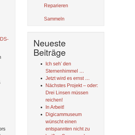
Reparieren
Sammeln
Neueste
 DS-
Beiträge
n
Ich seh' den
Sternenhimmel …
Jetzt wird es ernst …
S
Nächstes Projekt – oder:
Drei Linsen müssen
reichen!
In Arbeit!
Digicammuseum
wünscht einen
ors
entspannten nicht zu