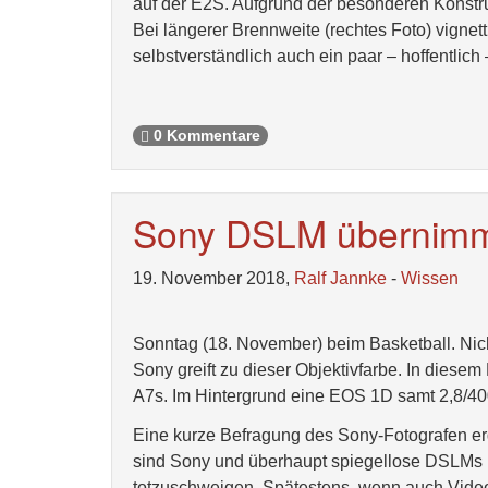
auf der E2S. Aufgrund der besonderen Konstr
Bei längerer Brennweite (rechtes Foto) vigne
selbstverständlich auch ein paar – hoffentlic
0 Kommentare
Sony DSLM übernim
19. November 2018,
Ralf Jannke
-
Wissen
Sonntag (18. November) beim Basketball. Nicht
Sony greift zu dieser Objektivfarbe. In diese
A7s. Im Hintergrund eine EOS 1D samt 2,8/
Eine kurze Befragung des Sony-Fotografen erg
sind Sony und überhaupt spiegellose DSLMs in
totzuschweigen. Spätestens, wenn auch Video 