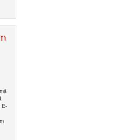
im
mit
d
D E-
um