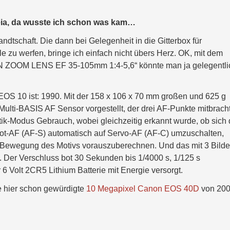
ia, da wusste ich schon was kam…
dtschaft. Die dann bei Gelegenheit in die Gitterbox für
le zu werfen, bringe ich einfach nicht übers Herz. OK, mit dem
ON ZOOM LENS EF 35-105mm 1:4-5,6“ könnte man ja gelegentli
OS 10 ist: 1990. Mit der 158 x 106 x 70 mm großen und 625 g
lti-BASIS AF Sensor vorgestellt, der drei AF-Punkte mitbrach
k-Modus Gebrauch, wobei gleichzeitig erkannt wurde, ob sich
ot-AF (AF-S) automatisch auf Servo-AF (AF-C) umzuschalten,
 Bewegung des Motivs vorauszuberechnen. Und das mit 3 Bilde
. Der Verschluss bot 30 Sekunden bis 1/4000 s, 1/125 s
 6 Volt 2CR5 Lithium Batterie mit Energie versorgt.
e hier schon gewürdigte
10 Megapixel Canon EOS 40D
von 200