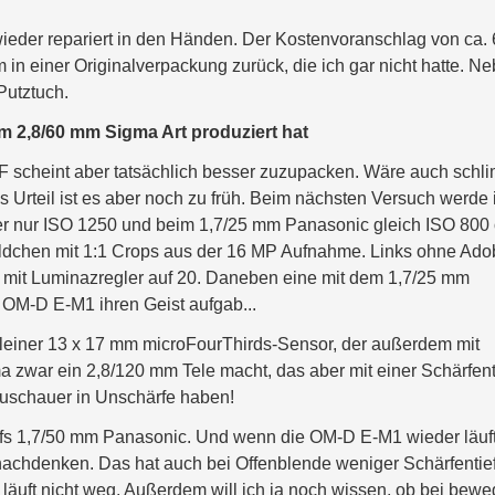
wieder repariert in den Händen. Der Kostenvoranschlag von ca.
n einer Originalverpackung zurück, die ich gar nicht hatte. N
Putztuch.
m 2,8/60 mm Sigma Art produziert hat
 scheint aber tatsächlich besser zuzupacken. Wäre auch schl
 Urteil ist es aber noch zu früh. Beim nächsten Versuch werde 
ber nur ISO 1250 und beim 1,7/25 mm Panasonic gleich ISO 800
Bildchen mit 1:1 Crops aus der 16 MP Aufnahme. Links ohne Ad
 mit Luminazregler auf 20. Daneben eine mit dem 1,7/25 mm
M-D E-M1 ihren Geist aufgab...
kleiner 13 x 17 mm microFourThirds-Sensor, der außerdem mit
 zwar ein 2,8/120 mm Tele macht, das aber mit einer Schärfent
 Zuschauer in Unschärfe haben!
aufs 1,7/50 mm Panasonic. Und wenn die OM-D E-M1 wieder läuft
achdenken. Das hat auch bei Offenblende weniger Schärfentie
 läuft nicht weg. Außerdem will ich ja noch wissen, ob bei bewe