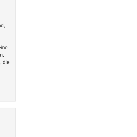
nd,
eine
n,
, die