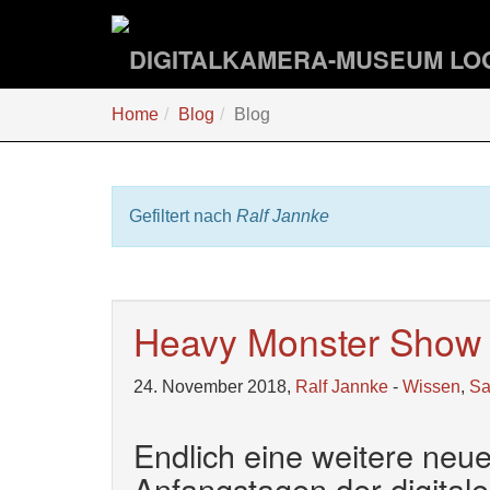
Zum
Hauptinhalt
springen
Sie
Home
Blog
Blog
sind
hier:
Gefiltert nach
Ralf Jannke
Heavy Monster Show ;
24. November 2018,
Ralf Jannke
-
Wissen
,
S
Endlich eine weitere neue
Anfangstagen der digitale