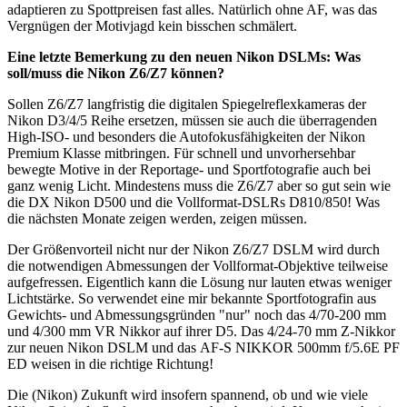
adaptieren zu Spottpreisen fast alles. Natürlich ohne AF, was das
Vergnügen der Motivjagd kein bisschen schmälert.
Eine letzte Bemerkung zu den neuen Nikon DSLMs: Was
soll/muss die Nikon Z6/Z7 können?
Sollen Z6/Z7 langfristig die digitalen Spiegelreflexkameras der
Nikon D3/4/5 Reihe ersetzen, müssen sie auch die überragenden
High-ISO- und besonders die Autofokusfähigkeiten der Nikon
Premium Klasse mitbringen. Für schnell und unvorhersehbar
bewegte Motive in der Reportage- und Sportfotografie auch bei
ganz wenig Licht. Mindestens muss die Z6/Z7 aber so gut sein wie
die DX Nikon D500 und die Vollformat-DSLRs D810/850! Was
die nächsten Monate zeigen werden, zeigen müssen.
Der Größenvorteil nicht nur der Nikon Z6/Z7 DSLM wird durch
die notwendigen Abmessungen der Vollformat-Objektive teilweise
aufgefressen. Eigentlich kann die Lösung nur lauten etwas weniger
Lichtstärke. So verwendet eine mir bekannte Sportfotografin aus
Gewichts- und Abmessungsgründen "nur" noch das 4/70-200 mm
und 4/300 mm VR Nikkor auf ihrer D5. Das 4/24-70 mm Z-Nikkor
zur neuen Nikon DSLM und das AF-S NIKKOR 500mm f/5.6E PF
ED weisen in die richtige Richtung!
Die (Nikon) Zukunft wird insofern spannend, ob und wie viele