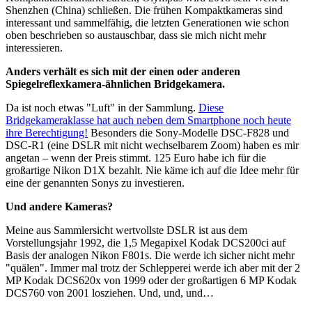
Shenzhen (China) schließen. Die frühen Kompaktkameras sind
interessant und sammelfähig, die letzten Generationen wie schon
oben beschrieben so austauschbar, dass sie mich nicht mehr
interessieren.
Anders verhält es sich mit der einen oder anderen
Spiegelreflexkamera-ähnlichen Bridgekamera.
Da ist noch etwas "Luft" in der Sammlung.
Diese
Bridgekameraklasse hat auch neben dem Smartphone noch heute
ihre Berechtigung!
Besonders die Sony-Modelle DSC-F828 und
DSC-R1 (eine DSLR mit nicht wechselbarem Zoom) haben es mir
angetan – wenn der Preis stimmt. 125 Euro habe ich für die
großartige Nikon D1X bezahlt. Nie käme ich auf die Idee mehr für
eine der genannten Sonys zu investieren.
Und andere Kameras?
Meine aus Sammlersicht wertvollste DSLR ist aus dem
Vorstellungsjahr 1992, die 1,5 Megapixel Kodak DCS200ci auf
Basis der analogen Nikon F801s. Die werde ich sicher nicht mehr
"quälen". Immer mal trotz der Schlepperei werde ich aber mit der 2
MP Kodak DCS620x von 1999 oder der großartigen 6 MP Kodak
DCS760 von 2001 losziehen. Und, und, und…