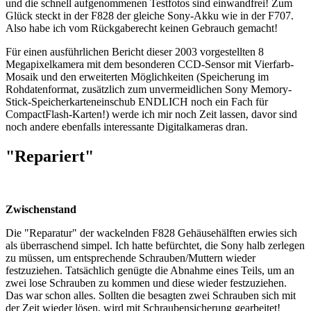
und die schnell aufgenommenen Testfotos sind einwandfrei! Zum
Glück steckt in der F828 der gleiche Sony-Akku wie in der F707.
Also habe ich vom Rückgaberecht keinen Gebrauch gemacht!
Für einen ausführlichen Bericht dieser 2003 vorgestellten 8
Megapixelkamera mit dem besonderen CCD-Sensor mit Vierfarb-
Mosaik und den erweiterten Möglichkeiten (Speicherung im
Rohdatenformat, zusätzlich zum unvermeidlichen Sony Memory-
Stick-Speicherkarteneinschub ENDLICH noch ein Fach für
CompactFlash-Karten!) werde ich mir noch Zeit lassen, davor sind
noch andere ebenfalls interessante Digitalkameras dran.
"Repariert"
Zwischenstand
Die "Reparatur" der wackelnden F828 Gehäusehälften erwies sich
als überraschend simpel. Ich hatte befürchtet, die Sony halb zerlegen
zu müssen, um entsprechende Schrauben/Muttern wieder
festzuziehen. Tatsächlich genügte die Abnahme eines Teils, um an
zwei lose Schrauben zu kommen und diese wieder festzuziehen.
Das war schon alles. Sollten die besagten zwei Schrauben sich mit
der Zeit wieder lösen, wird mit Schraubensicherung gearbeitet!