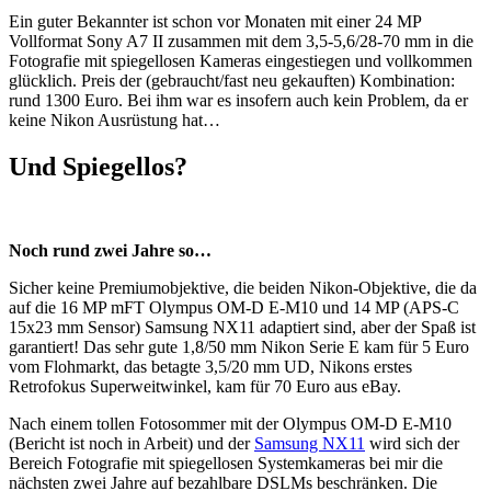
Ein guter Bekannter ist schon vor Monaten mit einer 24 MP
Vollformat Sony A7 II zusammen mit dem 3,5-5,6/28-70 mm in die
Fotografie mit spiegellosen Kameras eingestiegen und vollkommen
glücklich. Preis der (gebraucht/fast neu gekauften) Kombination:
rund 1300 Euro. Bei ihm war es insofern auch kein Problem, da er
keine Nikon Ausrüstung hat…
Und Spiegellos?
Noch rund zwei Jahre so…
Sicher keine Premiumobjektive, die beiden Nikon-Objektive, die da
auf die 16 MP mFT Olympus OM-D E-M10 und 14 MP (APS-C
15x23 mm Sensor) Samsung NX11 adaptiert sind, aber der Spaß ist
garantiert! Das sehr gute 1,8/50 mm Nikon Serie E kam für 5 Euro
vom Flohmarkt, das betagte 3,5/20 mm UD, Nikons erstes
Retrofokus Superweitwinkel, kam für 70 Euro aus eBay.
Nach einem tollen Fotosommer mit der Olympus OM-D E-M10
(Bericht ist noch in Arbeit) und der
Samsung NX11
wird sich der
Bereich Fotografie mit spiegellosen Systemkameras bei mir die
nächsten zwei Jahre auf bezahlbare DSLMs beschränken. Die