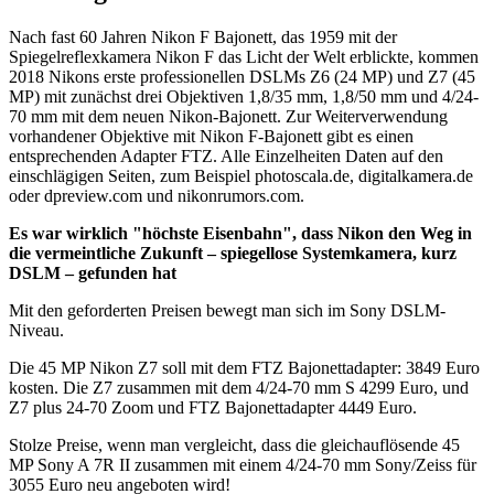
Nach fast 60 Jahren Nikon F Bajonett, das 1959 mit der
Spiegelreflexkamera Nikon F das Licht der Welt erblickte, kommen
2018 Nikons erste professionellen DSLMs Z6 (24 MP) und Z7 (45
MP) mit zunächst drei Objektiven 1,8/35 mm, 1,8/50 mm und 4/24-
70 mm mit dem neuen Nikon-Bajonett. Zur Weiterverwendung
vorhandener Objektive mit Nikon F-Bajonett gibt es einen
entsprechenden Adapter FTZ. Alle Einzelheiten Daten auf den
einschlägigen Seiten, zum Beispiel photoscala.de, digitalkamera.de
oder dpreview.com und nikonrumors.com.
Es war wirklich "höchste Eisenbahn", dass Nikon den Weg in
die vermeintliche Zukunft – spiegellose Systemkamera, kurz
DSLM – gefunden hat
Mit den geforderten Preisen bewegt man sich im Sony DSLM-
Niveau.
Die 45 MP Nikon Z7 soll mit dem FTZ Bajonettadapter: 3849 Euro
kosten. Die Z7 zusammen mit dem 4/24-70 mm S 4299 Euro, und
Z7 plus 24-70 Zoom und FTZ Bajonettadapter 4449 Euro.
Stolze Preise, wenn man vergleicht, dass die gleichauflösende 45
MP Sony A 7R II zusammen mit einem 4/24-70 mm Sony/Zeiss für
3055 Euro neu angeboten wird!