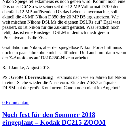
Nikon Spiegelreflexkameras es noch geben wird. Kommt noch eine
D5s oder D6? So wie seinerzeit die 12 MP Vollformat D700 der
ebenfalls 12 MP auflösenden D3 das Leben schwermachte, soll
aktuell die 45 MP Nikon D850 der 20 MP D5 arg zusetzen. Wie
weit mischen Nikons DSLMs die eigenen DSLRs auf? Egal was
passiert, so ist Nikon für die Zukunft gerüstet. Was letztlich noch
fehlt, das ist eine Einsteiger DSLM in deutlich niedrigerem
Preisniveau als die Z6...
Gratulation an Nikon, aber der spiegellose Nikon-Fortschritt muss
noch ein paar Jahre ohne mich stattfinden. Und auch nur dann wenn
der Z-Autofokus auf D810/850-Niveau arbeitet.
Ralf Jannke, August 2018
PS.:
Große Überraschung
– erstmals nach vielen Jahren hat Nikon
in einer Sache wieder die Nase vorn. Eine der Z6/Z7 adäquate
DLSM hat der große Konkurrent Canon noch nicht im Angebot!
0 Kommentare
Noch fest für den Sommer 2018
eingeplant – Kodak DC215 ZOOM