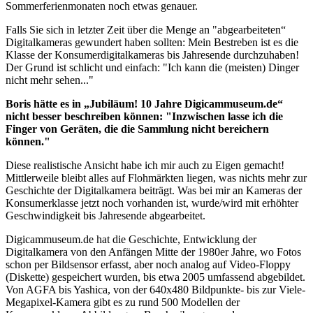
Sommerferienmonaten noch etwas genauer.
Falls Sie sich in letzter Zeit über die Menge an "abgearbeiteten“
Digitalkameras gewundert haben sollten: Mein Bestreben ist es die
Klasse der Konsumerdigitalkameras bis Jahresende durchzuhaben!
Der Grund ist schlicht und einfach: "Ich kann die (meisten) Dinger
nicht mehr sehen..."
Boris hätte es in „Jubiläum! 10 Jahre Digicammuseum.de“
nicht besser beschreiben können:
"Inzwischen lasse ich die
Finger von Geräten, die die Sammlung nicht bereichern
können."
Diese realistische Ansicht habe ich mir auch zu Eigen gemacht!
Mittlerweile bleibt alles auf Flohmärkten liegen, was nichts mehr zur
Geschichte der Digitalkamera beiträgt. Was bei mir an Kameras der
Konsumerklasse jetzt noch vorhanden ist, wurde/wird mit erhöhter
Geschwindigkeit bis Jahresende abgearbeitet.
Digicammuseum.de hat die Geschichte, Entwicklung der
Digitalkamera von den Anfängen Mitte der 1980er Jahre, wo Fotos
schon per Bildsensor erfasst, aber noch analog auf Video-Floppy
(Diskette) gespeichert wurden, bis etwa 2005 umfassend abgebildet.
Von AGFA bis Yashica, von der 640x480 Bildpunkte- bis zur Viele-
Megapixel-Kamera gibt es zu rund 500 Modellen der