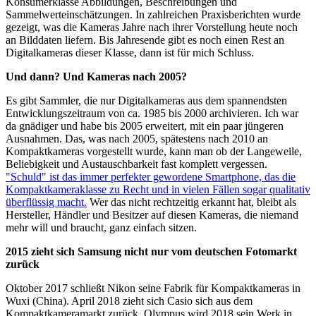
Konsumerklasse Abbildungen, Beschreibungen und
Sammelwerteinschätzungen. In zahlreichen Praxisberichten wurde
gezeigt, was die Kameras Jahre nach ihrer Vorstellung heute noch
an Bilddaten liefern. Bis Jahresende gibt es noch einen Rest an
Digitalkameras dieser Klasse, dann ist für mich Schluss.
Und dann? Und Kameras nach 2005?
Es gibt Sammler, die nur Digitalkameras aus dem spannendsten
Entwicklungszeitraum von ca. 1985 bis 2000 archivieren. Ich war
da gnädiger und habe bis 2005 erweitert, mit ein paar jüngeren
Ausnahmen. Das, was nach 2005, spätestens nach 2010 an
Kompaktkameras vorgestellt wurde, kann man ob der Langeweile,
Beliebigkeit und Austauschbarkeit fast komplett vergessen.
"Schuld" ist das immer perfekter gewordene Smartphone, das die
Kompaktkameraklasse zu Recht und in vielen Fällen sogar qualitativ
überflüssig macht.
Wer das nicht rechtzeitig erkannt hat, bleibt als
Hersteller, Händler und Besitzer auf diesen Kameras, die niemand
mehr will und braucht, ganz einfach sitzen.
2015 zieht sich Samsung nicht nur vom deutschen Fotomarkt
zurück
Oktober 2017 schließt Nikon seine Fabrik für Kompaktkameras in
Wuxi (China). April 2018 zieht sich Casio sich aus dem
Kompaktkameramarkt zurück, Olympus wird 2018 sein Werk in