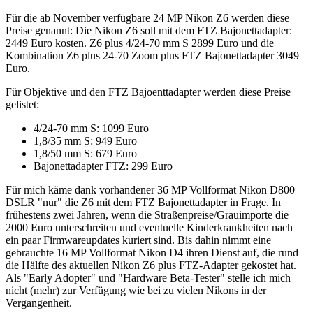
Für die ab November verfügbare 24 MP Nikon Z6 werden diese
Preise genannt: Die Nikon Z6 soll mit dem FTZ Bajonettadapter:
2449 Euro kosten. Z6 plus 4/24-70 mm S 2899 Euro und die
Kombination Z6 plus 24-70 Zoom plus FTZ Bajonettadapter 3049
Euro.
Für Objektive und den FTZ Bajoenttadapter werden diese Preise
gelistet:
4/24-70 mm S: 1099 Euro
1,8/35 mm S: 949 Euro
1,8/50 mm S: 679 Euro
Bajonettadapter FTZ: 299 Euro
Für mich käme dank vorhandener 36 MP Vollformat Nikon D800
DSLR "nur" die Z6 mit dem FTZ Bajonettadapter in Frage. In
frühestens zwei Jahren, wenn die Straßenpreise/Grauimporte die
2000 Euro unterschreiten und eventuelle Kinderkrankheiten nach
ein paar Firmwareupdates kuriert sind. Bis dahin nimmt eine
gebrauchte 16 MP Vollformat Nikon D4 ihren Dienst auf, die rund
die Hälfte des aktuellen Nikon Z6 plus FTZ-Adapter gekostet hat.
Als "Early Adopter" und "Hardware Beta-Tester" stelle ich mich
nicht (mehr) zur Verfügung wie bei zu vielen Nikons in der
Vergangenheit.