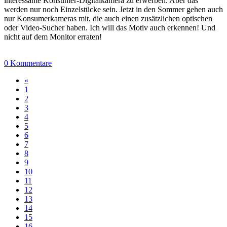
interessante Konsumer-Digitalkamera zu erwerben. Aber das
werden nur noch Einzelstücke sein. Jetzt in den Sommer gehen auch
nur Konsumerkameras mit, die auch einen zusätzlichen optischen
oder Video-Sucher haben. Ich will das Motiv auch erkennen! Und
nicht auf dem Monitor erraten!
0 Kommentare
«
1
2
3
4
5
6
7
8
9
10
11
12
13
14
15
16