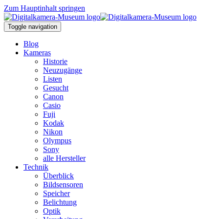
Zum Hauptinhalt springen
Toggle navigation
Blog
Kameras
Historie
Neuzugänge
Listen
Gesucht
Canon
Casio
Fuji
Kodak
Nikon
Olympus
Sony
alle Hersteller
Technik
Überblick
Bildsensoren
Speicher
Belichtung
Optik