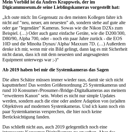
Mein Vorbild ist da Andres Krappweis, der im
Digicammuseum.de seine Lieblingskameras vorgestellt hat:
„Ich oute mich: Im Gegensatz zu den meisten Kollegen fahre ich
nicht auf "neu, neuer, am neuesten" ab, sondern stehe auf gute alte
oder gar "legendäre" Kameras. Sowas wie die Nikon D2Xs zum
Beispiel. (…) Oder auch ganz einfache Geräte, wie die D200/300,
D80/90, Alpha 700, oder - noch ein paar Jahre zurück - die EOS
10D und die Minolta Dynax/ Alpha/ Maxxum 7D. (…) Außerdem
denke ich mir, wenn mir ein Bild gelingt, dann lag es mit Sicherheit
nicht daran, dass ich mit dem neuesten und angesagtesten
Equipment unterwegs war ;-)“
Ab 2019 haben bei mir die Systemkameras das Sagen
Die alten Schätze müssen immer wieder raus, damit sie sich nicht
kaputtstehen! Das werden Größenordnung 25 Systemkameras und
rund 10 Konsumer-/Prosumer-/Bridge-Digitalkameras aus meinem
"erweiteren Kanon" sein. Wobei es nicht nur simple Updates
werden, sondern auch die eine oder andere Adaption von (ur)alten
Objektiven auf modernen Systemkameras. Und ich kann noch ein
paar Systemkameras versprechen, die hier noch keine
Berücksichtigung fanden.
Das schließt nicht aus, auch 2019 gelegentlich noch eine