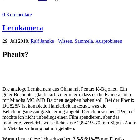
0 Kommentare
Lernkamera
29. Juli 2018,
Ralf Jannke
-
Wissen
,
Sammeln
,
Ausprobieren
Phenix?
Die analoge Lernkamera aus China mit Pentax K-Bajonett. Ein
guter Bekannter glaubt sich zu erinnern, dass es die Kamera auch
mit Minolta MC-/MD-Bajonett gegeben haben soll. Bei der Phenix
DC828N ist komplette Handarbeit angesagt, was die
Belichtungsmessung/-steuerung angeht. Der chinesischen "Pentax"
möchte ich nicht unbedingt einen Film spendieren, aber das
montierte, vergleichsweise lichtstarke 2,8-4/35-70 mm Sigma-Zoom
in Metallausführung hat mir gefallen.
Warum heute diese lichtschwachen 3,5-5,6/18-55 mm Plastik-