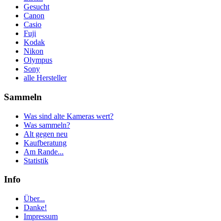
Gesucht
Canon
Casio
Fuji
Kodak
Nikon
Olympus
Sony
alle Hersteller
Sammeln
Was sind alte Kameras wert?
Was sammeln?
Alt gegen neu
Kaufberatung
Am Rande...
Statistik
Info
Über...
Danke!
Impressum