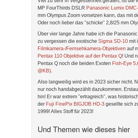
Viel zu sehr in Vergessenheit geraten, ist d
MP FourThirds DSLR
Panasonic Lumix DMC
mm Olympus Zoom vorsetzen kann, das mit de
Oder noch lieber das "schicke" 2,8/25 mm Ol
Über vier lange Jahre habe ich die Panasonic
zu vergessen die exotische
Sigma SD-10
mit 
Filmkamera-/Fernsehkamera-Objektiven
auf m
Pentax 110 Objektive auf der Pentax Q
! Und 
Pentax Q noch die beiden Exoten
Fish-Eye 5
@KB)
.
Also langweilig wird es in 2023 sicher nicht. 
nur noch handabgezählt dazukommen. Erstaun
hin! Er war extrem "ertragreich", was histori
der
Fuji FinePix BIGJOB HD-3
gesellte sich 
1999! Alles Stoff für 2023!
Und Themen wie dieses hier