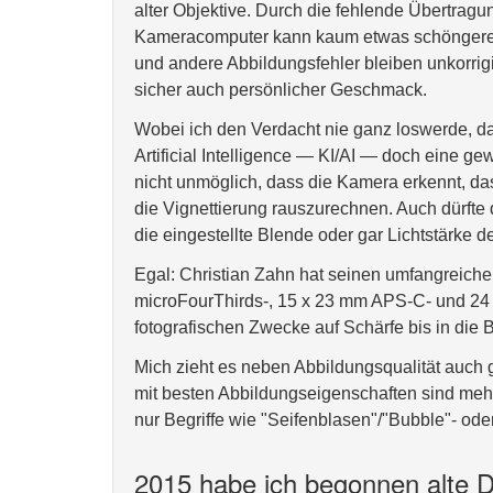
alter Objektive. Durch die fehlende Übertrag
Kameracomputer kann kaum etwas schöngerech
und andere Abbildungsfehler bleiben unkorrigie
sicher auch persönlicher Geschmack.
Wobei ich den Verdacht nie ganz loswerde, da
Artificial Intelligence — KI/AI — doch eine g
nicht unmöglich, dass die Kamera erkennt, das
die Vignettierung rauszurechnen. Auch dürfte
die eingestellte Blende oder gar Lichtstärke d
Egal: Christian Zahn hat seinen umfangreiche
microFourThirds-, 15 x 23 mm APS-C- und 24 
fotografischen Zwecke auf Schärfe bis in die B
Mich zieht es neben Abbildungsqualität auch g
mit besten Abbildungseigenschaften sind mehr
nur Begriffe wie "Seifenblasen"/"Bubble"- ode
2015 habe ich begonnen alte Di