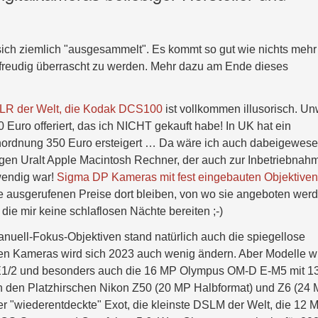
 sich ziemlich "ausgesammelt". Es kommt so gut wie nichts mehr
freudig überrascht zu werden. Mehr dazu am Ende dieses
SLR der Welt, die Kodak DCS100
ist vollkommen illusorisch. Un
Euro offeriert, das ich NICHT gekauft habe! In UK hat ein
nordnung 350 Euro ersteigert … Da wäre ich auch dabeigewese
gen Uralt Apple Macintosh Rechner, der auch zur Inbetriebnah
endig war!
Sigma DP Kameras mit fest eingebauten Objektive
ie ausgerufenen Preise dort bleiben, von wo sie angeboten wer
ie mir keine schlaflosen Nächte bereiten ;-)
uell-Fokus-Objektiven stand natürlich auch die spiegellose
n Kameras wird sich 2023 auch wenig ändern. Aber Modelle w
E1/2 und besonders auch die 16 MP Olympus OM-D E-M5 mit 13
den Platzhirschen Nikon Z50 (20 MP Halbformat) und Z6 (24
r "wiederentdeckte" Exot, die kleinste DSLM der Welt, die 12 