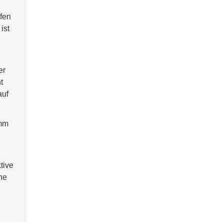
fen
ist
er
t
auf
 mm
tive
ne