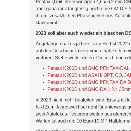
Pentax Q mit ihrem winzigen 4,6 x 6,2 mm CM
aber gaaaaanz langfristig noch eine OM-D E-M
ihrem zusätzlichen Phasendeketions-Autofoku
klarkommt.
2023 soll aber auch wieder ein bisschen D
Angefangen hat es ja bereits im Herbst 2022 
auf den Geschmack gekommen, habe ich mein
verloren. Siehe weiter unten. Die mich nach 
Pentax K200D und SMC PENTAX-DAL 1
Pentax K200D und ASAHI OPT. CO. J
Pentax K200D und SMC PENTAX DA 5
Pentax K200D und SMC-DA 1:2.4 35m
in 2023 nicht mehr begleiten wird. Ersatz ist 
K-x! Zum Jahreswechsel geht für unterwegs g
zwei Autofokus-Festbrennweiten aus glorreic
Warten tut auch die 10 Euro 10 MP Halbforma