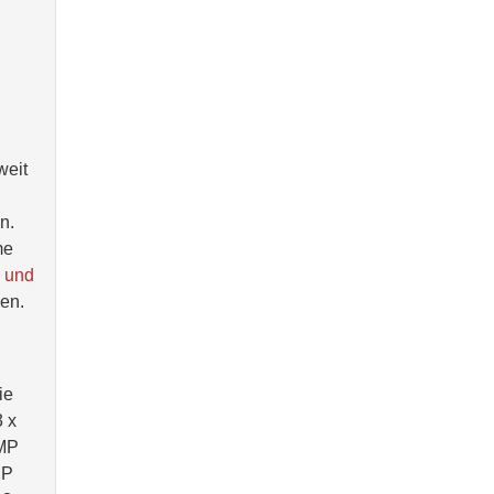
weit
n.
me
n und
den.
ie
 x
 MP
MP