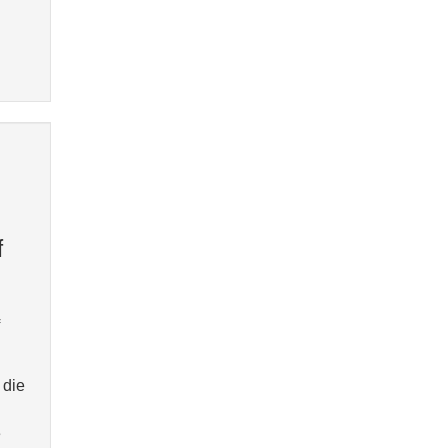
f
 die
e