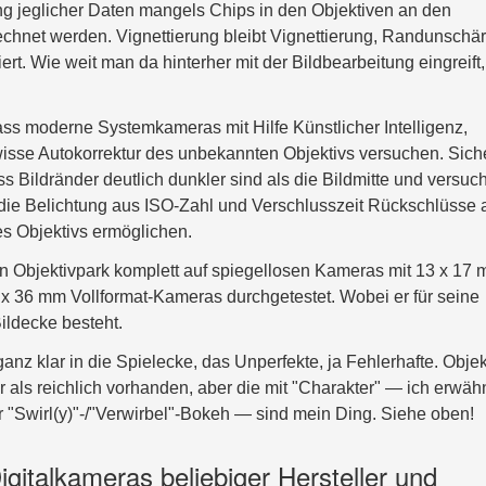
ung jeglicher Daten mangels Chips in den Objektiven an den
net werden. Vignettierung bleibt Vignettierung, Randunschär
rt. Wie weit man da hinterher mit der Bildbearbeitung eingreift, 
ss moderne Systemkameras mit Hilfe Künstlicher Intelligenz,
ewisse Autokorrektur des unbekannten Objektivs versuchen. Sich
s Bildränder deutlich dunkler sind als die Bildmitte und versuch
 die Belichtung aus ISO-Zahl und Verschlusszeit Rückschlüsse 
es Objektivs ermöglichen.
n Objektivpark komplett auf spiegellosen Kameras mit 13 x 17
x 36 mm Vollformat-Kameras durchgetestet. Wobei er für seine
ildecke besteht.
anz klar in die Spielecke, das Unperfekte, ja Fehlerhafte. Objek
 als reichlich vorhanden, aber die mit "Charakter" — ich erwäh
r "Swirl(y)"-/"Verwirbel"-Bokeh — sind mein Ding. Siehe oben!
gitalkameras beliebiger Hersteller und