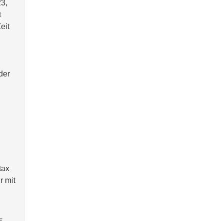
23,
t
eit
der
tax
r mit