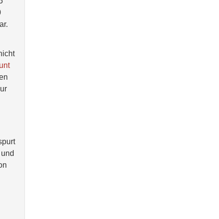
5
0
ar.
nicht
unt
nen
ur
spurt
und
on