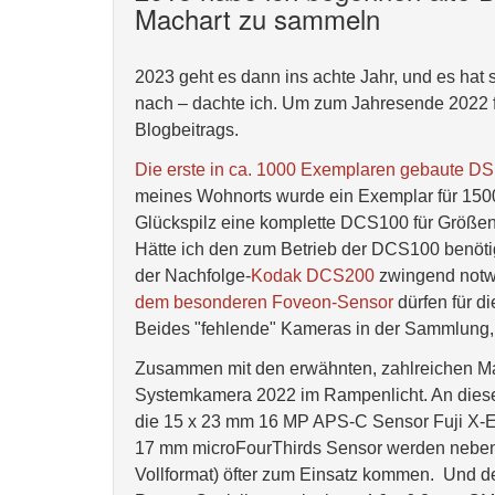
Machart zu sammeln
2023 geht es dann ins achte Jahr, und es hat
nach – dachte ich. Um zum Jahresende 2022 
Blogbeitrags.
Die erste in ca. 1000 Exemplaren gebaute D
meines Wohnorts wurde ein Exemplar für 1500 
Glückspilz eine komplette DCS100 für Größe
Hätte ich den zum Betrieb der DCS100 benöti
der Nachfolge-
Kodak DCS200
zwingend notw
dem besonderen Foveon-Sensor
dürfen für d
Beides "fehlende" Kameras in der Sammlung, d
Zusammen mit den erwähnten, zahlreichen Man
Systemkamera 2022 im Rampenlicht. An diese
die 15 x 23 mm 16 MP APS-C Sensor Fuji X-
17 mm microFourThirds Sensor werden neben 
Vollformat) öfter zum Einsatz kommen. Und de