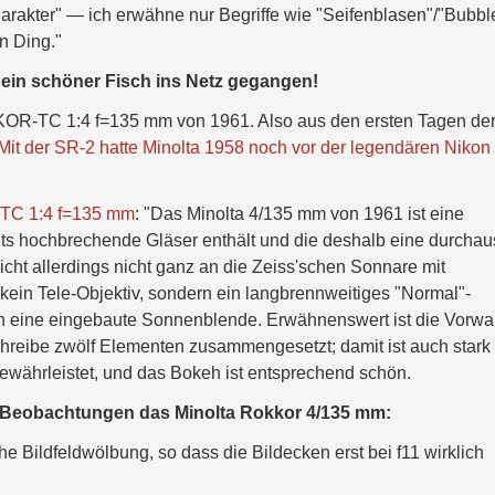
harakter" — ich erwähne nur Begriffe wie "Seifenblasen"/"Bubbl
n Ding."
 ein schöner Fisch ins Netz gegangen!
OR-TC 1:4 f=135 mm von 1961. Also aus den ersten Tagen de
Mit der SR-2 hatte Minolta 1958 noch vor der legendären Nikon
TC 1:4 f=135 mm
: "Das Minolta 4/135 mm von 1961 ist eine
reits hochbrechende Gläser enthält und die deshalb eine durchau
icht allerdings nicht ganz an die Zeiss'schen Sonnare mit
ein Tele-Objektiv, sondern ein langbrennweitiges "Normal"-
ch eine eingebaute Sonnenblende. Erwähnenswert ist die Vorwa
hreibe zwölf Elementen zusammengesetzt; damit ist auch stark
ewährleistet, und das Bokeh ist entsprechend schön.
i Beobachtungen das Minolta Rokkor 4/135 mm:
he Bildfeldwölbung, so dass die Bildecken erst bei f11 wirklich