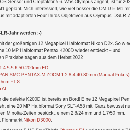
OS-Sensor und Cropfaktor 5.6. Was Olympus angeht, ist für 20
1 geplant. Mich interessiert, wie viel besser die OM-D E-M1 mi
s mit adaptierten FourThirds-Objektiven aus Olympus' DSLR-Z
SLR-Jahr werden ;-)
mit der großartigen 12 Megapixel Halbformat Nikon D2x. So wie
e 10 MP Halbformat Pentax K200D wieder entdeckt – und
den Praxisbeiträgen aus dem Herbst 2022
:4.5-5.6 50-200mm ED
APAN SMC PENTAX-M ZOOM 1:2.8-4 40-80mm (Manual Fokus)
0mm F1.8
m AL
für die defekte K200D ist bereits an Bord! Eine 12 Megapixel Pen
eht eine 20 MP Halbformat Sony SLT-A58 mit. Ganz bewusst nu
hen Minolta-Zeiten bestückt, einem 2,8/24 mm und 1,7/50 mm.
t Flohmarkt
Nikon D3000
.