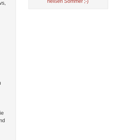
heißen Sommer ;-)
vs,
u
ie
and