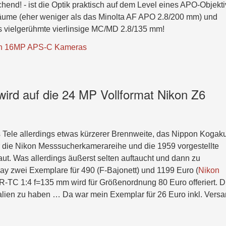
chend! - ist die Optik praktisch auf dem Level eines APO-Objekti
säume (eher weniger als das Minolta AF APO 2.8/200 mm) und
as vielgerühmte vierlinsige MC/MD 2.8/135 mm!
osen 16MP APS-C Kameras
ird auf die 24 MP Vollformat Nikon Z6
 Tele allerdings etwas kürzerer Brennweite, das Nippon Kogak
 die Nikon Messsucherkamerareihe und die 1959 vorgestellte
aut. Was allerdings äußerst selten auftaucht und dann zu
Bay zwei Exemplare für 490 (F-Bajonett) und 1199 Euro (
Nikon
C 1:4 f=135 mm wird für Größenordnung 80 Euro offeriert. D
tralien zu haben … Da war mein Exemplar für 26 Euro inkl. Vers