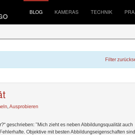
BLOG
KAMERAS
TECHNIK
PRA
Filter zurücks
ät
eln
,
Ausprobieren
er?“ geschrieben: "Mich zieht es neben Abbildungsqualität auch
a Fehlerhafte. Objektive mit besten Abbildungseigenschaften sin