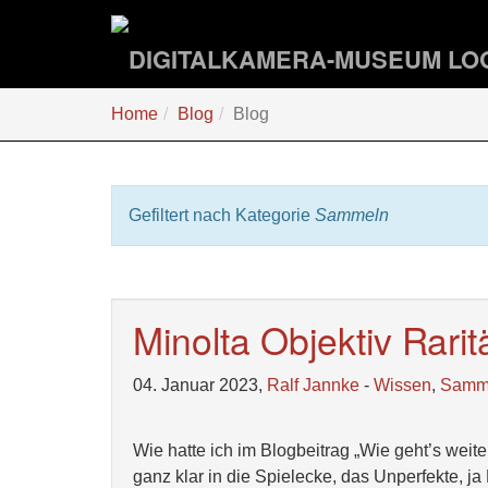
Zum
Hauptinhalt
springen
Sie
Home
Blog
Blog
sind
hier:
Gefiltert nach Kategorie
Sammeln
Minolta Objektiv Rarit
04. Januar 2023,
Ralf Jannke
-
Wissen
,
Samm
Wie hatte ich im Blogbeitrag „Wie geht’s weit
ganz klar in die Spielecke, das Unperfekte, j