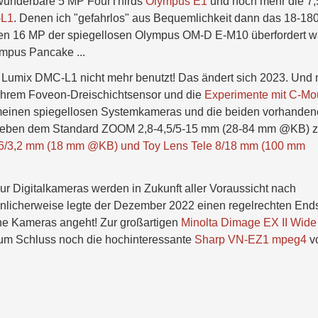
ie wunderbare 5 MP FourThirds
Olympus E1
und noch mehr die 7,
-L1
. Denen ich "gefahrlos" aus Bequemlichkeit dann das 18-18
n 16 MP der spiegellosen Olympus OM-D E-M10 überfordert w
ympus Pancake ...
 Lumix DMC-L1 nicht mehr benutzt! Das ändert sich 2023. Und 
ihrem Foveon-Dreischichtsensor und die
Experimente mit C-Mo
einen spiegellosen Systemkameras und die beiden vorhande
neben dem Standard ZOOM 2,8-4,5/5-15 mm (28-84 mm @KB) z
,6/3,2 mm (18 mm @KB) und Toy Lens Tele 8/18 mm (100 mm
Nur Digitalkameras werden in Zukunft aller Voraussicht nach
licherweise legte der Dezember 2022 einen regelrechten End
sche Kameras angeht! Zur großartigen
Minolta Dimage EX II Wide
zum Schluss noch die hochinteressante
Sharp VN-EZ1 mpeg4
v