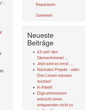
e"-
Reparieren
Sammeln
r
Neueste
 F
Beiträge
Ich seh' den
s
Sternenhimmel …
Jetzt wird es ernst …
Nächstes Projekt – oder:
hl-
Drei Linsen müssen
reichen!
In Arbeit!
Digicammuseum
wünscht einen
entspannten nicht zu