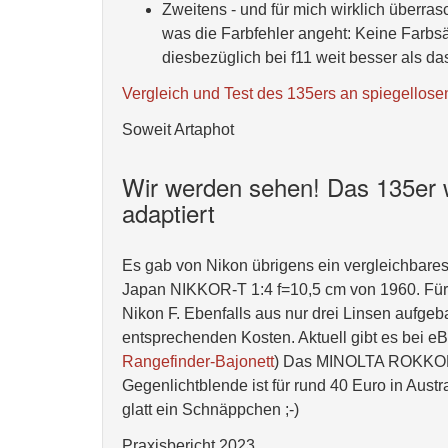
Zweitens - und für mich wirklich überras
was die Farbfehler angeht: Keine Farb
diesbezüglich bei f11 weit besser als d
Vergleich und Test des 135ers an spiegell
Soweit Artaphot
Wir werden sehen! Das 135er w
adaptiert
Es gab von Nikon übrigens ein vergleichbares
Japan NIKKOR-T 1:4 f=10,5 cm von 1960. Für
Nikon F. Ebenfalls aus nur drei Linsen aufgeb
entsprechenden Kosten. Aktuell gibt es bei e
Rangefinder-Bajonett
) Das MINOLTA ROKKOR-T
Gegenlichtblende ist für rund 40 Euro in Aus
glatt ein Schnäppchen ;-)
Praxisbericht 2023