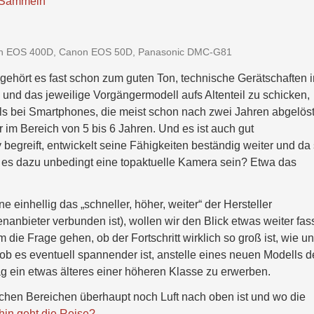
Sammeln
anon EOS 400D, Canon EOS 50D, Panasonic DMC-G81
ehört es fast schon zum guten Ton, technische Gerätschaften i
nd das jeweilige Vorgängermodell aufs Altenteil zu schicken,
als bei Smartphones, die meist schon nach zwei Jahren abgelös
r im Bereich von 5 bis 6 Jahren. Und es ist auch gut
begreift, entwickelt seine Fähigkeiten beständig weiter und da 
s es dazu unbedingt eine topaktuelle Kamera sein? Etwa das
einhellig das „schneller, höher, weiter“ der Hersteller
anbieter verbunden ist), wollen wir den Blick etwas weiter fas
 die Frage gehen, ob der Fortschritt wirklich so groß ist, wie u
b es eventuell spannender ist, anstelle eines neuen Modells d
g ein etwas älteres einer höheren Klasse zu erwerben.
elchen Bereichen überhaupt noch Luft nach oben ist und wo die
in geht die Reise?