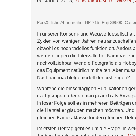
06. Januar 2018,
Boris Jakubaschk
-
Wissen
,
Persönliche Ahnenreihe: HP 715, Fuji S9500, C
In unserer Konsum- und Wegwerfgesellschaft g
Zyklen von wenigen Jahren neu anzuschaffen u
obwohl es noch tadellos funktioniert. Anders 
werden, liegen die Intervalle bei Kameras ehe
nachvollziehbar: Wer die Fotografie als Hobby 
das Equipment natürlich mithalten. Aber mus
Nachnachnachfolgemodell der bisherigen?
Während die einschlägigen Publikationen gerne 
nachplappern (denen man ja auch als Anzeigen
In loser Folge soll es in mehreren Beiträgen um
die Hersteller glauben machen möchten. Und o
gleichen Kameraklasse für den gleichen Betra
Im ersten Beitrag geht es um die Frage, in w
Technik bereits weitgehend ausgereizt ist:
Woh