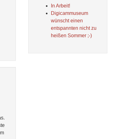
In Arbeit!
Digicammuseum
wünscht einen
entspannten nicht zu
heißen Sommer ;-)
as.
ste
im