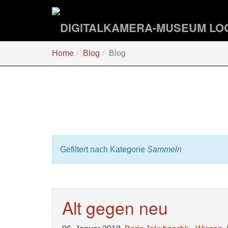
Zum
Hauptinhalt
springen
Sie
Home
Blog
Blog
sind
hier:
Gefiltert nach Kategorie
Sammeln
Alt gegen neu