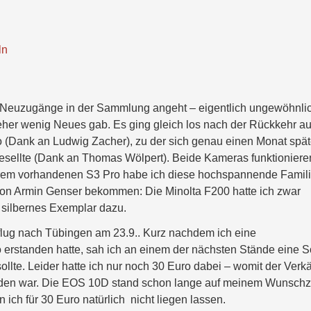
ln
s Neuzugänge in der Sammlung angeht – eigentlich ungewöhnlic
t eher wenig Neues gab. Es ging gleich los nach der Rückkehr a
o (Dank an Ludwig Zacher), zu der sich genau einen Monat spät
gesellte (Dank an Thomas Wölpert). Beide Kameras funktioniere
gerem vorhandenen S3 Pro habe ich diese hochspannende Famil
von Armin Genser bekommen: Die Minolta F200 hatte ich zwar
s silbernes Exemplar dazu.
flug nach Tübingen am 23.9.. Kurz nachdem ich eine
 erstanden hatte, sah ich an einem der nächsten Stände eine 
sollte. Leider hatte ich nur noch 30 Euro dabei – womit der Verk
nden war. Die EOS 10D stand schon lange auf meinem Wunschze
ich für 30 Euro natürlich nicht liegen lassen.