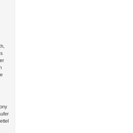
h,
us
er
n
ie
Sony
äufer
ttel