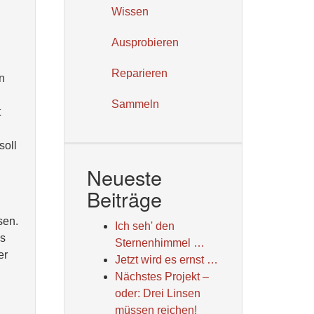
Wissen
Ausprobieren
Reparieren
n
Sammeln
t
soll
Neueste
Beiträge
sen.
Ich seh' den
ns
Sternenhimmel …
er
Jetzt wird es ernst …
Nächstes Projekt –
oder: Drei Linsen
müssen reichen!