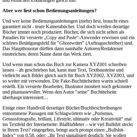
und einfachen Erklärungen gleich mit!
Aber wer liest schon Bedienungsanleitungen?
Und wer keine Bedienungsanleitungen (mehr) liest, braucht eines
garantiert nicht - teure Kamerabücher. Und doch werden derartige
Bücher immer noch produziert. Bücher, die sich nicht selten als
Paradies für versierte „Copy and Paste“-Anwender erweisen und ein
schönes Betätigungsfeld für "Ghostwriter" (Auftragsschreiber) sind.
Das Haupthonorar dürften dann namhafte Autoren/Redakteure
einstreichen, deren Name dann das Werk ziert.
Und wenn man schon das Buch zur Kamera XYZ001 schreiben
lassen – äh geschrieben hat, kann man Text, Textbausteine und
vielleicht auch Bilder gleich auch für Buch XYZ002, XYZ003, und
so weiter mit verwenden. Die Fake-Buchtitelseiten waren schnell
erstellt. Ein versierte Bearbeiter, Illustrator montiert noch gekonnter
und phantasievoller. Wenn den Autor "seine" Buchtitelseite
überhaupt interessiert…
Einige einer Handvoll derartiger Bücher/Buchbeschreibungen
entnommene Passagen mit Schlagwörtern wie „Purismus,
Genussfotografie, brillant, Lifestyle, ultimativ oder Kreativität“ mal
ins Textfeld der Internetseite: BlaBlaMeter – wie viel Bullshit steckt
in Ihrem Text? eingegeben, bringt auch prompt einen „Bullshit-
Index“ von 0,58, oder: „Ihr Text signalisiert deutlich: Sie wollen