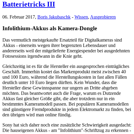
Batterietricks III
06. Februar 2017,
Boris Jakubaschk
-
Wissen
,
Ausprobieren
Infolithium-Akkus als Kamera-Dongle
Das vermutlich meistgekaufte Ersatzteil für Digitalkameras sind
Akkus - einerseits wegen ihrer begrenzten Lebensdauer und
andererseits weil der mitgelieferte Energiespender bei ausgedehnten
Fotosessions irgendwann in die Knie geht.
Gleichzeitig ist es für die Hersteller ein ausgesprochen einträgliches
Geschäft. Immerhin kostet das Markenprodukt meist zwischen 40
und 100 Euro, während die Herstellungskosten in fast allen Fällen
deutlich unter 10 Euro liegen dürften. Kein Wunder, dass die
Hersteller diese Gewinnspanne nur ungern an Dritte abgeben
möchten. Das beantwortet auch die Frage, warum es Dutzende
Akkus fast gleicher Größe gibt, die aber trotzdem nur in ein
bestimmtes Kameramodell passen. Bei populären Kameramodellen
sind günstigere Fremdprodukte in jedem Elektromarkt zu finden, bei
den übrigen wird man online fündig.
Sony hat sich daher noch eine zusätzliche Schwierigkeit ausgedacht:
Die hauseigenen Akkus - am "Infolithium"-Schriftzug zu erkennen -