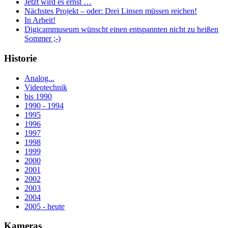
Jetzt wird es ernst …
Nächstes Projekt – oder: Drei Linsen müssen reichen!
In Arbeit!
Digicammuseum wünscht einen entspannten nicht zu heißen
Sommer ;-)
Historie
Analog...
Videotechnik
bis 1990
1990 - 1994
1995
1996
1997
1998
1999
2000
2001
2002
2003
2004
2005 - heute
Kameras