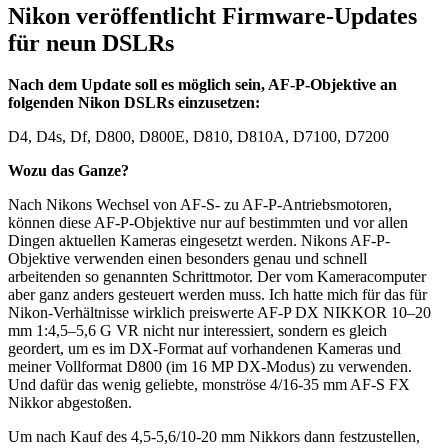
Nikon veröffentlicht Firmware-Updates
für neun DSLRs
Nach dem Update soll es möglich sein, AF-P-Objektive an
folgenden Nikon DSLRs einzusetzen:
D4, D4s, Df, D800, D800E, D810, D810A, D7100, D7200
Wozu das Ganze?
Nach Nikons Wechsel von AF-S- zu AF-P-Antriebsmotoren,
können diese AF-P-Objektive nur auf bestimmten und vor allen
Dingen aktuellen Kameras eingesetzt werden. Nikons AF-P-
Objektive verwenden einen besonders genau und schnell
arbeitenden so genannten Schrittmotor. Der vom Kameracomputer
aber ganz anders gesteuert werden muss. Ich hatte mich für das für
Nikon-Verhältnisse wirklich preiswerte AF-P DX NIKKOR 10–20
mm 1:4,5–5,6 G VR nicht nur interessiert, sondern es gleich
geordert, um es im DX-Format auf vorhandenen Kameras und
meiner Vollformat D800 (im 16 MP DX-Modus) zu verwenden.
Und dafür das wenig geliebte, monströse 4/16-35 mm AF-S FX
Nikkor abgestoßen.
Um nach Kauf des 4,5-5,6/10-20 mm Nikkors dann festzustellen,