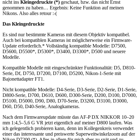
nicht ins
Kleingedruckte (*)
geschaut, bzw. das nicht Ernst
genommen zu haben… Ergebnis: Keine Funktion auf meinen
Nikons. Also alles retour :-(
Das Kleingedruckte
Es sind nur bestimmte Kameras mit diesem Objektiv kompatibel.
Auch bei kompatiblen Kameras ist möglicherweise ein Firmware-
Update erforderlich.* Vollständig kompatible Modelle: D7500,
D5600, D5500*, D5300*, D3400, D3300*, D500 und neuere
Modelle.
Kompatible Modelle mit eingeschränkter Funktionalität: D5, D810-
Serie, Df, D750, D7200, D7100, D5200, Nikon-1-Serie mit
Bajonettadapter FT1.
Nicht kompatible Modelle: D4-Serie, D3-Serie, D2-Serie, D1-Serie,
D800-Serie, D700, D610, D600, D300-Serie, D200, D100, D7000,
D5100, D5000, D90, D80, D70-Serie, D3200, D3100, D3000,
D60, D50, D40-Serie, Analogkameras.
Nach dem Firmwareupdate müsste das AF-P DX NIKKOR 10–20
mm 1:4,5–5,6 G VR jetzt eigentlich auf meiner D800 laufen. Was
ich gelegentlich probieren kann, denn im Kollegenkreis verwendet
einer das interessante und preiswerte Superweitwinkelzoom auf der
Nikon D7200 (*). Alles in allem für mich aber zu spät und zu