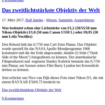
0 Kommentare
Das zweitlichtstärkste Objektiv der Welt
17. März 2017,
Ralf Jannke
-
Wissen
,
Sammeln
,
Ausprobieren
Was bedeutet schon eine Lichtstärke von f/1,2 (50/55/58 mm
Nikon-Objektiv) f/1,0 (50 mm Canon USM L) oder f/0,95 (50
mm Leitz Noctilux)
Den Rekord hält das 0,7/50 mm Carl Zeiss Planar. Das Objektiv
wurde speziell für das NASA Apollo Mondprogramm 1966
konstruiert und die der Erde abgewandte, dunkle (!) Seite ("Dark
Side of the Moon") fotografieren zu können. Der amerikanische
Filmproduzent und -regisseur Stanley Kubrick benutzte das 0,7/50
mm Planar, um Szenen seines Film Barry Lyndon bei Kerzenlicht
drehen zu können.
Jetzt schickte uns Nico van Dijk dieses Foto einer Nikon D1, die mit
einem RAYXAR E50/0.75 bestückt ist.
Das zweitlichtstärkste Objektiv der Welt
0 Kommentare