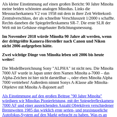
Als kleine Einstimmung auf einen großen Bericht: 90 Jahre Minolta
meine beiden schönsten analogen Minoltas. Links die
Messsucherkamera V2 von 1958 mit dem in ihrer Zeit Weltrekord-
Zentralverschluss, der als schnellste Verschlusszeit 1/2000 s schaffte.
Rechts daneben die Spiegelreflexkamera SR-7. Die erste SLR der
Welt mit im Gehäuse eingebauter Belichtungsmessung.
Im November 2018 würde Minolta 90 Jahre alt werden, wenn
der drittgrößte Kamera-Hersteller nach Canon und Nikon
nicht 2006 aufgegeben hätte.
Zwei wichtige Dinge von Minolta leben seit 2006 bis heute
weiter!
Die Modellbezeichnung Sony "ALPHA" ist nicht neu. Die Minolta
7000 AF wurde in Japan unter dem Namen Minolta a-7000 – das
Alpha-Zeichen ist hier nicht darstellbar –, oder eben Minolta Alpha
7000 vertrieben! Außerdem nimmt Sonys A-Klasse alle Minolta-
Objektve mit Minolta A-Bajonett auf!
Als Einstimmung auf den großen Beitrag "90 Jahre Minolta"
würdigen wir Minoltas Pionierleistung, mit der Spiegelreflexkamera
7000 AF und einer ausreichenden Anzahl Objektiven verschiedener
Brennweiten 1985 das wirklich erste serien- und praxistaugliche
Autofokus-System auf den Markt gebracht zu haben. Was es an