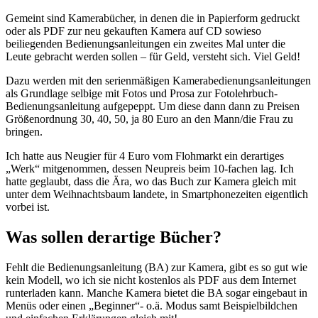
Gemeint sind Kamerabücher, in denen die in Papierform gedruckt
oder als PDF zur neu gekauften Kamera auf CD sowieso
beiliegenden Bedienungsanleitungen ein zweites Mal unter die
Leute gebracht werden sollen – für Geld, versteht sich. Viel Geld!
Dazu werden mit den serienmäßigen Kamerabedienungsanleitungen
als Grundlage selbige mit Fotos und Prosa zur Fotolehrbuch-
Bedienungsanleitung aufgepeppt. Um diese dann dann zu Preisen
Größenordnung 30, 40, 50, ja 80 Euro an den Mann/die Frau zu
bringen.
Ich hatte aus Neugier für 4 Euro vom Flohmarkt ein derartiges
„Werk“ mitgenommen, dessen Neupreis beim 10-fachen lag. Ich
hatte geglaubt, dass die Ära, wo das Buch zur Kamera gleich mit
unter dem Weihnachtsbaum landete, in Smartphonezeiten eigentlich
vorbei ist.
Was sollen derartige Bücher?
Fehlt die Bedienungsanleitung (BA) zur Kamera, gibt es so gut wie
kein Modell, wo ich sie nicht kostenlos als PDF aus dem Internet
runterladen kann. Manche Kamera bietet die BA sogar eingebaut in
Menüs oder einen „Beginner“- o.ä. Modus samt Beispielbildchen