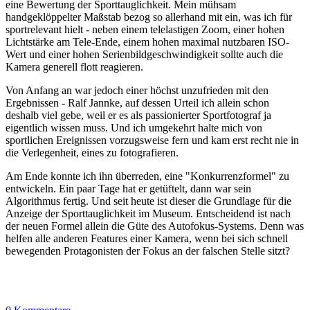
eine Bewertung der Sporttauglichkeit. Mein mühsam
handgeklöppelter Maßstab bezog so allerhand mit ein, was ich für
sportrelevant hielt - neben einem telelastigen Zoom, einer hohen
Lichtstärke am Tele-Ende, einem hohen maximal nutzbaren ISO-
Wert und einer hohen Serienbildgeschwindigkeit sollte auch die
Kamera generell flott reagieren.
Von Anfang an war jedoch einer höchst unzufrieden mit den
Ergebnissen - Ralf Jannke, auf dessen Urteil ich allein schon
deshalb viel gebe, weil er es als passionierter Sportfotograf ja
eigentlich wissen muss. Und ich umgekehrt halte mich von
sportlichen Ereignissen vorzugsweise fern und kam erst recht nie in
die Verlegenheit, eines zu fotografieren.
Am Ende konnte ich ihn überreden, eine "Konkurrenzformel" zu
entwickeln. Ein paar Tage hat er getüftelt, dann war sein
Algorithmus fertig. Und seit heute ist dieser die Grundlage für die
Anzeige der Sporttauglichkeit im Museum. Entscheidend ist nach
der neuen Formel allein die Güte des Autofokus-Systems. Denn was
helfen alle anderen Features einer Kamera, wenn bei sich schnell
bewegenden Protagonisten der Fokus an der falschen Stelle sitzt?