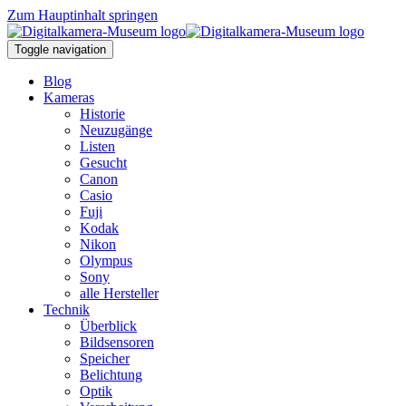
Zum Hauptinhalt springen
Toggle navigation
Blog
Kameras
Historie
Neuzugänge
Listen
Gesucht
Canon
Casio
Fuji
Kodak
Nikon
Olympus
Sony
alle Hersteller
Technik
Überblick
Bildsensoren
Speicher
Belichtung
Optik