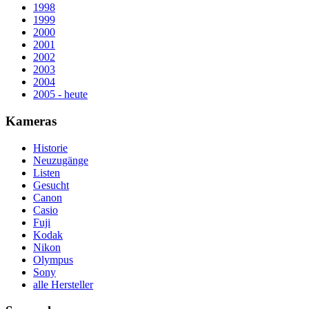
1998
1999
2000
2001
2002
2003
2004
2005 - heute
Kameras
Historie
Neuzugänge
Listen
Gesucht
Canon
Casio
Fuji
Kodak
Nikon
Olympus
Sony
alle Hersteller