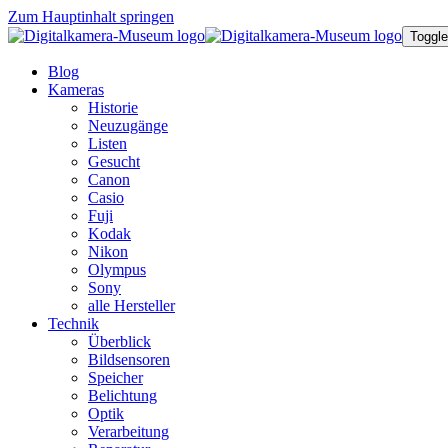
Zum Hauptinhalt springen
Toggle
Blog
Kameras
Historie
Neuzugänge
Listen
Gesucht
Canon
Casio
Fuji
Kodak
Nikon
Olympus
Sony
alle Hersteller
Technik
Überblick
Bildsensoren
Speicher
Belichtung
Optik
Verarbeitung