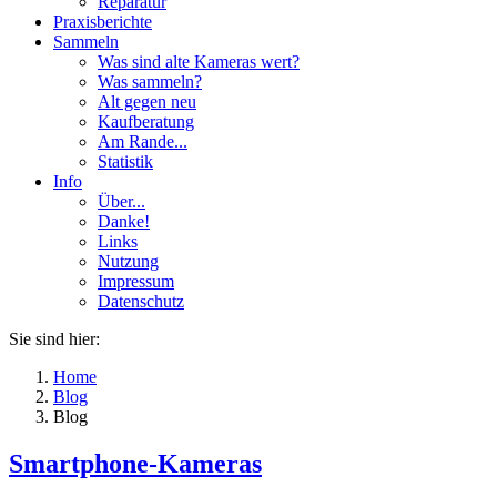
Reparatur
Praxisberichte
Sammeln
Was sind alte Kameras wert?
Was sammeln?
Alt gegen neu
Kaufberatung
Am Rande...
Statistik
Info
Über...
Danke!
Links
Nutzung
Impressum
Datenschutz
Sie sind hier:
Home
Blog
Blog
Smartphone-Kameras