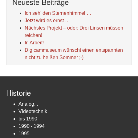
Neueste Beiträge
Ich seh' den Sternenhimmel …
Jetzt wird es ernst …
Nächstes Projekt – oder: Drei Linsen müssen
reichen!
In Arbeit!
Digicammuseum wünscht einen entspannten
nicht zu heißen Sommer ;-)
Historie
Analog...
Videotechnik
bis 1990
1990 - 1994
1995