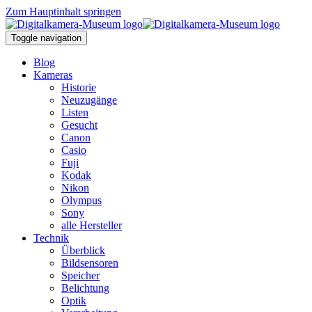
Zum Hauptinhalt springen
Toggle navigation
Blog
Kameras
Historie
Neuzugänge
Listen
Gesucht
Canon
Casio
Fuji
Kodak
Nikon
Olympus
Sony
alle Hersteller
Technik
Überblick
Bildsensoren
Speicher
Belichtung
Optik