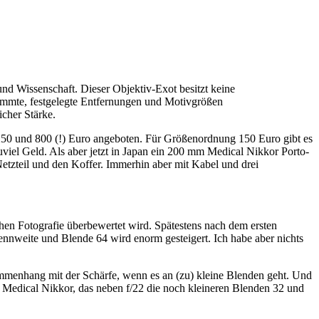
nd Wissenschaft. Dieser Objektiv-Exot besitzt keine
immte, festgelegte Entfernungen und Motivgrößen
icher Stärke.
50 und 800 (!) Euro angeboten. Für Größenordnung 150 Euro gibt es
el Geld. Als aber jetzt in Japan ein 200 mm Medical Nikkor Porto-
Netzteil und den Koffer. Immerhin aber mit Kabel und drei
n Fotografie überbewertet wird. Spätestens nach dem ersten
rennweite und Blende 64 wird enorm gesteigert. Ich habe aber nichts
ammenhang mit der Schärfe, wenn es an (zu) kleine Blenden geht. Und
 Medical Nikkor, das neben f/22 die noch kleineren Blenden 32 und