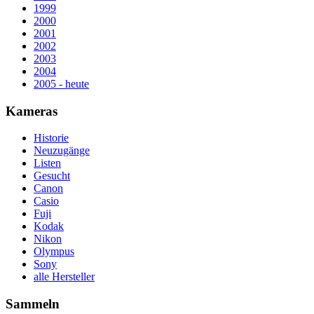
1999
2000
2001
2002
2003
2004
2005 - heute
Kameras
Historie
Neuzugänge
Listen
Gesucht
Canon
Casio
Fuji
Kodak
Nikon
Olympus
Sony
alle Hersteller
Sammeln