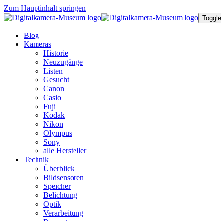
Zum Hauptinhalt springen
Toggle
Blog
Kameras
Historie
Neuzugänge
Listen
Gesucht
Canon
Casio
Fuji
Kodak
Nikon
Olympus
Sony
alle Hersteller
Technik
Überblick
Bildsensoren
Speicher
Belichtung
Optik
Verarbeitung