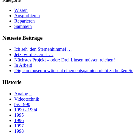
Kategorie
Wissen
Ausprobieren
Reparieren
Sammeln
Neueste Beiträge
Ich seh' den Sternenhimmel …
Jetzt wird es ernst …
Nächstes Projekt – oder: Drei Linsen müssen reichen!
In Arbeit!
Digicammuseum wünscht einen entspannten nicht zu heißen S
Historie
Analog...
Videotechnik
bis 1990
1990 - 1994
1995
1996
1997
1998