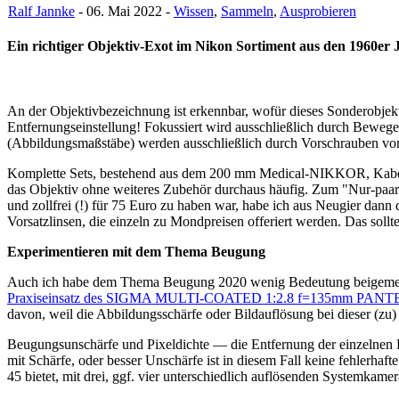
Ralf Jannke
- 06. Mai 2022 -
Wissen
,
Sammeln
,
Ausprobieren
Ein richtiger Objektiv-Exot im Nikon Sortiment aus den 1960er 
An der Objektivbezeichnung ist erkennbar, wofür dieses Sonderobjekt
Entfernungseinstellung! Fokussiert wird ausschließlich durch Bewe
(Abbildungsmaßstäbe) werden ausschließlich durch Vorschrauben von Vo
Komplette Sets, bestehend aus dem 200 mm Medical-NIKKOR, Kabeln,
das Objektiv ohne weiteres Zubehör durchaus häufig. Zum "Nur-paar
und zollfrei (!) für 75 Euro zu haben war, habe ich aus Neugier dann
Vorsatzlinsen, die einzeln zu Mondpreisen offeriert werden. Das soll
Experimentieren mit dem Thema Beugung
Auch ich habe dem Thema Beugung 2020 wenig Bedeutung beigemessen 
Praxiseinsatz des SIGMA MULTI-COATED 1:2.8 f=135mm PANT
davon, weil die Abbildungsschärfe oder Bildauflösung bei dieser (zu)
Beugungsunschärfe und Pixeldichte — die Entfernung der einzelnen F
mit Schärfe, oder besser Unschärfe ist in diesem Fall keine fehler
45 bietet, mit drei, ggf. vier unterschiedlich auflösenden Systemkame