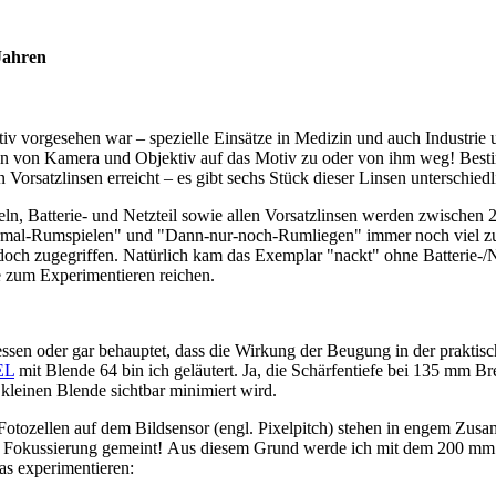
Jahren
iv vorgesehen war – spezielle Einsätze in Medizin und auch Industrie u
gen von Kamera und Objektiv auf das Motiv zu oder von ihm weg! Best
rsatzlinsen erreicht – es gibt sechs Stück dieser Linsen unterschiedl
 Batterie- und Netzteil sowie allen Vorsatzlinsen werden zwischen 2
mal-Rumspielen" und "Dann-nur-noch-Rumliegen" immer noch viel zuvi
 doch zugegriffen. Natürlich kam das Exemplar "nackt" ohne Batterie-/
te zum Experimentieren reichen.
oder gar behauptet, dass die Wirkung der Beugung in der praktische
EL
mit Blende 64 bin ich geläutert. Ja, die Schärfentiefe bei 135 mm B
 kleinen Blende sichtbar minimiert wird.
otozellen auf dem Bildsensor (engl. Pixelpitch) stehen in engem Zus
hafte Fokussierung gemeint! Aus diesem Grund werde ich mit dem 200 mm
ras experimentieren: