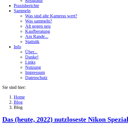
Reparatur
Praxisberichte
Sammeln
Was sind alte Kameras wert?
Was sammeln?
Alt gegen neu
Kaufberatung
Am Rande...
Statistik
Info
Über...
Danke!
Links
Nutzung
Impressum
Datenschutz
Sie sind hier:
Home
Blog
Blog
Das (heute, 2022) nutzloseste Nikon Spe