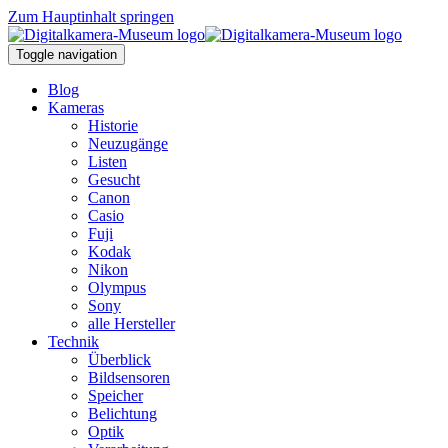
Zum Hauptinhalt springen
Toggle navigation
Blog
Kameras
Historie
Neuzugänge
Listen
Gesucht
Canon
Casio
Fuji
Kodak
Nikon
Olympus
Sony
alle Hersteller
Technik
Überblick
Bildsensoren
Speicher
Belichtung
Optik