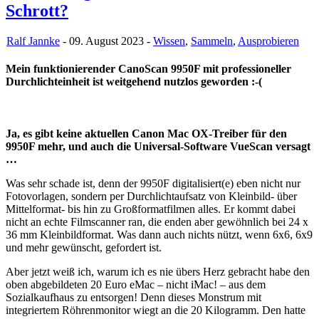
Schrott?
Ralf Jannke
- 09. August 2023 -
Wissen
,
Sammeln
,
Ausprobieren
Mein funktionierender CanoScan 9950F mit professioneller
Durchlichteinheit ist weitgehend nutzlos geworden :-(
Ja, es gibt keine aktuellen Canon Mac OX-Treiber für den
9950F mehr, und auch die Universal-Software VueScan versagt
…
Was sehr schade ist, denn der 9950F digitalisiert(e) eben nicht nur
Fotovorlagen, sondern per Durchlichtaufsatz von Kleinbild- über
Mittelformat- bis hin zu Großformatfilmen alles. Er kommt dabei
nicht an echte Filmscanner ran, die enden aber gewöhnlich bei 24 x
36 mm Kleinbildformat. Was dann auch nichts nützt, wenn 6x6, 6x9
und mehr gewünscht, gefordert ist.
Aber jetzt weiß ich, warum ich es nie übers Herz gebracht habe den
oben abgebildeten 20 Euro eMac – nicht iMac! – aus dem
Sozialkaufhaus zu entsorgen! Denn dieses Monstrum mit
integriertem Röhrenmonitor wiegt an die 20 Kilogramm. Den hatte