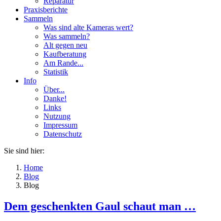
Reparatur
Praxisberichte
Sammeln
Was sind alte Kameras wert?
Was sammeln?
Alt gegen neu
Kaufberatung
Am Rande...
Statistik
Info
Über...
Danke!
Links
Nutzung
Impressum
Datenschutz
Sie sind hier:
Home
Blog
Blog
Dem geschenkten Gaul schaut man …