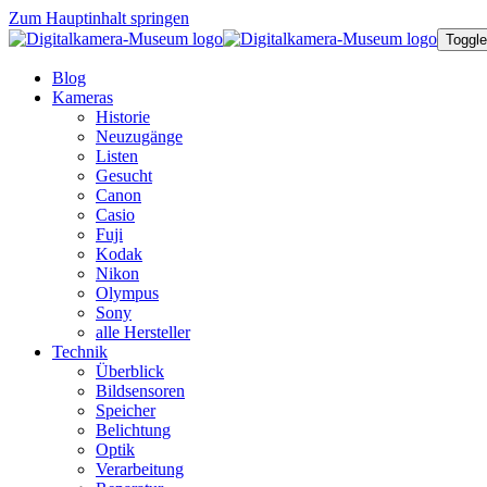
Zum Hauptinhalt springen
Toggle
Blog
Kameras
Historie
Neuzugänge
Listen
Gesucht
Canon
Casio
Fuji
Kodak
Nikon
Olympus
Sony
alle Hersteller
Technik
Überblick
Bildsensoren
Speicher
Belichtung
Optik
Verarbeitung