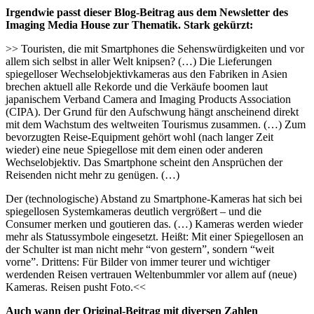
Irgendwie passt dieser Blog-Beitrag aus dem Newsletter des
Imaging Media House zur Thematik. Stark gekürzt:
>> Touristen, die mit Smartphones die Sehenswürdigkeiten und vor
allem sich selbst in aller Welt knipsen? (…) Die Lieferungen
spiegelloser Wechselobjektivkameras aus den Fabriken in Asien
brechen aktuell alle Rekorde und die Verkäufe boomen laut
japanischem Verband Camera and Imaging Products Association
(CIPA). Der Grund für den Aufschwung hängt anscheinend direkt
mit dem Wachstum des weltweiten Tourismus zusammen. (…) Zum
bevorzugten Reise-Equipment gehört wohl (nach langer Zeit
wieder) eine neue Spiegellose mit dem einen oder anderen
Wechselobjektiv. Das Smartphone scheint den Ansprüchen der
Reisenden nicht mehr zu genügen. (…)
Der (technologische) Abstand zu Smartphone-Kameras hat sich bei
spiegellosen Systemkameras deutlich vergrößert – und die
Consumer merken und goutieren das. (…) Kameras werden wieder
mehr als Statussymbole eingesetzt. Heißt: Mit einer Spiegellosen an
der Schulter ist man nicht mehr “von gestern”, sondern “weit
vorne”. Drittens: Für Bilder von immer teurer und wichtiger
werdenden Reisen vertrauen Weltenbummler vor allem auf (neue)
Kameras. Reisen pusht Foto.<<
Auch wann der Original-Beitrag mit diversen Zahlen