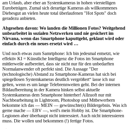
am Urlaub, aber eher an Systemkameras in hohen vierstelligen
Eurobeträgen. Zumal sich derartige Kameras als willkommenes
Diebesgut an vielen heute total überlaufenen "Hot Spots" doch
geradezu anbieten.
Abgesehen davon: Wo landen die Millionen Fotos? Weitgehend
unbearbeitet in sozialen Netzwerken und nie gesichert im
Nirvana, wenn das Smartphone kaputtgeht, geklaut wird oder
einfach durch ein neues ersetzt wird …
Und noch etwas zum Samrtphone: Ich bin jedesmal entsetzt, wie
effektiv KI = Künstliche Intelligenz die Fotos im Smartphone
mittlerweile aufbereitet, dass sie nicht nur für den unbedarften
Normalanwender oft perfekt sind. Die Aussage "Der
(technologische) Abstand zu Smartphone-Kameras hat sich bei
spiegellosen Systemkameras deutlich vergrößert“ lasse ich nur
gelten, wenn es um lange Telebrennweiten geht. Bei der internen
Bildaufbereitung in der Kamera hinken selbst aktuelle
Systemkameras dem Smartphone hinterher! Allzuoft nur mit
Nachbearbeitung in Lightroom, Photoshop und Mitbewerbern
bekomme ich das — MEIN — gewünschte(s) Bildergebnis. Was ich
gerne mache — EBV —, weil's mein Hobby ist. Die Smartphone-
Legionen aber überhaupt nicht interessiert. Auch nicht interessieren
muss. Die wollen und bekommen (!) fertige Fotos.