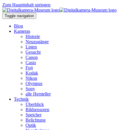
Zum Hauptinhalt springen
Toggle navigation
Blog
Kameras
Historie
Neuzugänge
Listen
Gesucht
Canon
Casio
Fuji
Kodak
Nikon
Olympus
Sony
alle Hersteller
Technik
Überblick
Bildsensoren
Speicher
Belichtung
Optik