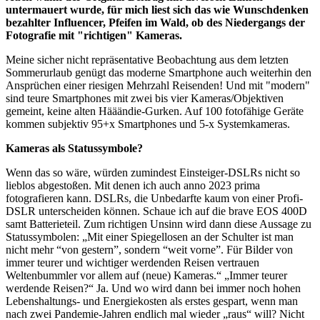
untermauert wurde, für mich liest sich das wie Wunschdenken
bezahlter Influencer, Pfeifen im Wald, ob des Niedergangs der
Fotografie mit "richtigen" Kameras.
Meine sicher nicht repräsentative Beobachtung aus dem letzten
Sommerurlaub genügt das moderne Smartphone auch weiterhin den
Ansprüchen einer riesigen Mehrzahl Reisenden! Und mit "modern"
sind teure Smartphones mit zwei bis vier Kameras/Objektiven
gemeint, keine alten Hääändie-Gurken. Auf 100 fotofähige Geräte
kommen subjektiv 95+x Smartphones und 5-x Systemkameras.
Kameras als Statussymbole?
Wenn das so wäre, würden zumindest Einsteiger-DSLRs nicht so
lieblos abgestoßen. Mit denen ich auch anno 2023 prima
fotografieren kann. DSLRs, die Unbedarfte kaum von einer Profi-
DSLR unterscheiden können. Schaue ich auf die brave EOS 400D
samt Batterieteil. Zum richtigen Unsinn wird dann diese Aussage zu
Statussymbolen: „Mit einer Spiegellosen an der Schulter ist man
nicht mehr “von gestern”, sondern “weit vorne”. Für Bilder von
immer teurer und wichtiger werdenden Reisen vertrauen
Weltenbummler vor allem auf (neue) Kameras.“ „Immer teurer
werdende Reisen?“ Ja. Und wo wird dann bei immer noch hohen
Lebenshaltungs- und Energiekosten als erstes gespart, wenn man
nach zwei Pandemie-Jahren endlich mal wieder „raus“ will? Nicht