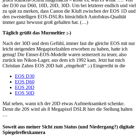
der D30 zur D60, 10D, 20D, 30D. Um bei letzterer endlich und viel
zu spät zu merken, dass Canon die Kluft zwischen der EOS 1D und
den zweistelligen EOS-DSLRs hinsichtlich Autofokus-Qualität
immer ganz bewusst groß gehalten hat. (…)
Täglich grüßt das Murmeltier ;-)
Nach der 30D und dem Gefühl, immer fast die gleiche EOS mit nur
leicht steigenden Megapixelzahlen erworben zu haben, hatte ich
genug! Die Einser-EOS-Modelle waren seinerzeit zu teuer, also
zurück ins Nikon-Lager, aus dem ich 1992 kam. Jetzt hat mich
Christian Zahns EOS 20D halt „eingeholt“ ;-) Eingereiht in die
EOS D30
EOS D60
EOS 20D
EOS 50D
Mal sehen, wann ich der 20D etwas Aufmerksamkeit schenke.
Denn die 20S wird als 8 Megapixel DSLR hier die Stellung halten
…
Soweit aus meiner Sicht zum Status (und Niedergang?) digitale
Spiegelreflexkamera