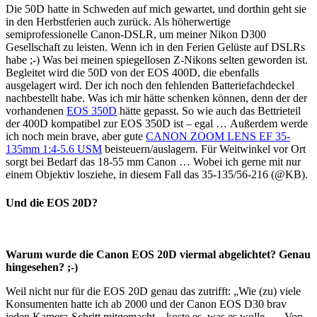
Die 50D hatte in Schweden auf mich gewartet, und dorthin geht sie
in den Herbstferien auch zurück. Als höherwertige
semiprofessionelle Canon-DSLR, um meiner Nikon D300
Gesellschaft zu leisten. Wenn ich in den Ferien Gelüste auf DSLRs
habe ;-) Was bei meinen spiegellosen Z-Nikons selten geworden ist.
Begleitet wird die 50D von der EOS 400D, die ebenfalls
ausgelagert wird. Der ich noch den fehlenden Batteriefachdeckel
nachbestellt habe. Was ich mir hätte schenken können, denn der der
vorhandenen
EOS 350D
hätte gepasst. So wie auch das Bettrieteil
der 400D kompatibel zur EOS 350D ist – egal … Außerdem werde
ich noch mein brave, aber gute
CANON ZOOM LENS EF 35-
135mm 1:4-5.6 USM
beisteuern/auslagern. Für Weitwinkel vor Ort
sorgt bei Bedarf das 18-55 mm Canon … Wobei ich gerne mit nur
einem Objektiv losziehe, in diesem Fall das 35-135/56-216 (@KB).
Und die EOS 20D?
Warum wurde die Canon EOS 20D viermal abgelichtet? Genau
hingesehen? ;-)
Weil nicht nur für die EOS 20D genau das zutrifft: „Wie (zu) viele
Konsumenten hatte ich ab 2000 und der Canon EOS D30 brav
jeden Kamera-Schritt mitgemacht – koste es, was es wolle …. Von