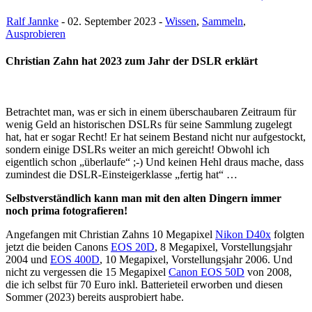
Ralf Jannke
- 02. September 2023 -
Wissen
,
Sammeln
,
Ausprobieren
Christian Zahn hat 2023 zum Jahr der DSLR erklärt
Betrachtet man, was er sich in einem überschaubaren Zeitraum für
wenig Geld an historischen DSLRs für seine Sammlung zugelegt
hat, hat er sogar Recht! Er hat seinem Bestand nicht nur aufgestockt,
sondern einige DSLRs weiter an mich gereicht! Obwohl ich
eigentlich schon „überlaufe“ ;-) Und keinen Hehl draus mache, dass
zumindest die DSLR-Einsteigerklasse „fertig hat“ …
Selbstverständlich kann man mit den alten Dingern immer
noch prima fotografieren!
Angefangen mit Christian Zahns 10 Megapixel
Nikon D40x
folgten
jetzt die beiden Canons
EOS 20D
, 8 Megapixel, Vorstellungsjahr
2004 und
EOS 400D
, 10 Megapixel, Vorstellungsjahr 2006. Und
nicht zu vergessen die 15 Megapixel
Canon EOS 50D
von 2008,
die ich selbst für 70 Euro inkl. Batterieteil erworben und diesen
Sommer (2023) bereits ausprobiert habe.