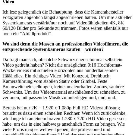
Video
Ich lese gelegentlich die Behauptung, dass die Kamerahersteller
Fotografen angeblich längst abgeschrieben hätten. Um ihre aktuellen
Systemkameras verstärkt/nur noch auf Videofähigkeiten 4K, 8K
60/120 Bilder pro Sekunde zu trimmen. Fotos wären allenfalls nur
noch ein "Abfallprodukt“.
Wo sind denn die Massen an professionellen Videofilmern, die
entsprechende Systemkameras kaufen – würden?
Da fragt man sich, ob solche Schwarzseher schonmal selbst ein
Video gedreht haben? Nicht die unsäglichen 9:16 Hochformat-
Wackelvideos mit schiefen Horizonten aus hunderttausenden
Hääändies. Ein richtiges Video! Mit Konzept, Drehbuch,
Kameraführung vom stabilen Stativ oder Gimbal. Feste
Brennweiteneinstellungen, keine amateurhaften Zooms, saubere
Schwenks. Um das Videomaterial anschließend zu schneiden, zu
vertonen, mit passender Musik zu unterlegen und, und, und.
Bereits bei nur 2K = 1.920 x 1.080p Full HD Videoauflösung
braucht es dazu einen schnellen Rechner. Wenn ich zurückdenke,
wie lange ich an einem braven 1.280 x 720p HD Video gesessen
habe, um das in eine halbwegs ansehnlich Form zu bringen. Wie
viele Profis mag es weltweit geben, die professionell und
ausschließlich videografieren? Und das statt mit professionellem