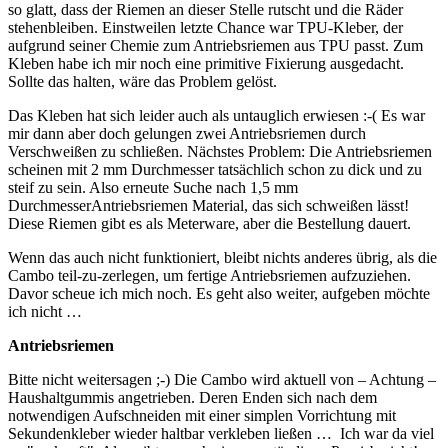
so glatt, dass der Riemen an dieser Stelle rutscht und die Räder
stehenbleiben. Einstweilen letzte Chance war TPU-Kleber, der
aufgrund seiner Chemie zum Antriebsriemen aus TPU passt. Zum
Kleben habe ich mir noch eine primitive Fixierung ausgedacht.
Sollte das halten, wäre das Problem gelöst.
Das Kleben hat sich leider auch als untauglich erwiesen :-( Es war
mir dann aber doch gelungen zwei Antriebsriemen durch
Verschweißen zu schließen. Nächstes Problem: Die Antriebsriemen
scheinen mit 2 mm Durchmesser tatsächlich schon zu dick und zu
steif zu sein. Also erneute Suche nach 1,5 mm
DurchmesserAntriebsriemen Material, das sich schweißen lässt!
Diese Riemen gibt es als Meterware, aber die Bestellung dauert.
Wenn das auch nicht funktioniert, bleibt nichts anderes übrig, als die
Cambo teil-zu-zerlegen, um fertige Antriebsriemen aufzuziehen.
Davor scheue ich mich noch. Es geht also weiter, aufgeben möchte
ich nicht …
Antriebsriemen
Bitte nicht weitersagen ;-) Die Cambo wird aktuell von – Achtung –
Haushaltgummis angetrieben. Deren Enden sich nach dem
notwendigen Aufschneiden mit einer simplen Vorrichtung mit
Sekundenkleber wieder haltbar verkleben ließen … Ich war da viel