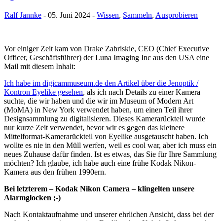
Ralf Jannke
- 05. Juni 2024 -
Wissen
,
Sammeln
,
Ausprobieren
Vor einiger Zeit kam von Drake Zabriskie, CEO (Chief Executive
Officer, Geschäftsführer) der Luna Imaging Inc aus den USA eine
Mail mit diesem Inhalt:
Ich habe im digicammuseum.de den Artikel über die Jenoptik /
Kontron Eyelike gesehen
, als ich nach Details zu einer Kamera
suchte, die wir haben und die wir im Museum of Modern Art
(MoMA) in New York verwendet haben, um einen Teil ihrer
Designsammlung zu digitalisieren. Dieses Kamerarückteil wurde
nur kurze Zeit verwendet, bevor wir es gegen das kleinere
Mittelformat-Kamerarückteil von Eyelike ausgetauscht haben. Ich
wollte es nie in den Müll werfen, weil es cool war, aber ich muss ein
neues Zuhause dafür finden. Ist es etwas, das Sie für Ihre Sammlung
möchten? Ich glaube, ich habe auch eine frühe Kodak Nikon-
Kamera aus den frühen 1990ern.
Bei letzterem – Kodak Nikon Camera – klingelten unsere
Alarmglocken ;-)
Nach Kontaktaufnahme und unserer ehrlichen Ansicht, dass bei der