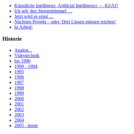
Künstliche Intelligenz, Artificial Intelligence — KI/AI?
Ich seh' den Sternenhimmel …
Jetzt wird es ernst …
Nächstes Projekt – oder: Drei Linsen müssen reichen!
In Arbeit!
Historie
Analog...
Videotechnik
bis 1990
1990 - 1994
1995
1996
1997
1998
1999
2000
2001
2002
2003
2004
2005 - heute