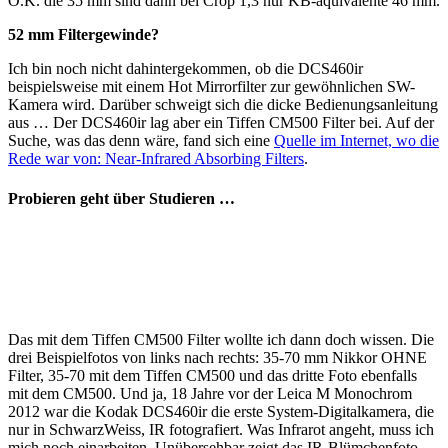
O.K. die 35 mm sind dann bei Crop 1,3 nur KB-äquivalente 46 mm.
52 mm Filtergewinde?
Ich bin noch nicht dahintergekommen, ob die DCS460ir
beispielsweise mit einem Hot Mirrorfilter zur gewöhnlichen SW-
Kamera wird. Darüber schweigt sich die dicke Bedienungsanleitung
aus … Der DCS460ir lag aber ein Tiffen CM500 Filter bei. Auf der
Suche, was das denn wäre, fand sich eine
Quelle im Internet, wo die
Rede war von: Near-Infrared Absorbing Filters
.
Probieren geht über Studieren …
Das mit dem Tiffen CM500 Filter wollte ich dann doch wissen. Die
drei Beispielfotos von links nach rechts: 35-70 mm Nikkor OHNE
Filter, 35-70 mit dem Tiffen CM500 und das dritte Foto ebenfalls
mit dem CM500. Und ja, 18 Jahre vor der Leica M Monochrom
2012 war die Kodak DCS460ir die erste System-Digitalkamera, die
nur in SchwarzWeiss, IR fotografiert. Was Infrarot angeht, muss ich
mich noch einarbeiten. Unübersehbar zeigt das IR-Blümchenfoto