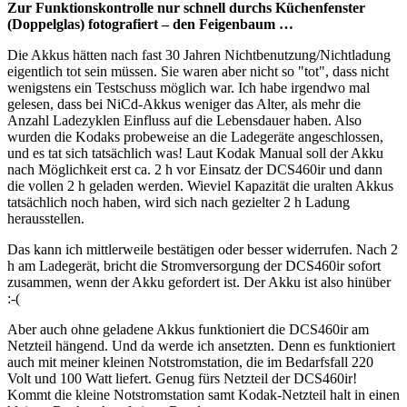
Zur Funktionskontrolle nur schnell durchs Küchenfenster
(Doppelglas) fotografiert – den Feigenbaum …
Die Akkus hätten nach fast 30 Jahren Nichtbenutzung/Nichtladung
eigentlich tot sein müssen. Sie waren aber nicht so "tot", dass nicht
wenigstens ein Testschuss möglich war. Ich habe irgendwo mal
gelesen, dass bei NiCd-Akkus weniger das Alter, als mehr die
Anzahl Ladezyklen Einfluss auf die Lebensdauer haben. Also
wurden die Kodaks probeweise an die Ladegeräte angeschlossen,
und es tat sich tatsächlich was! Laut Kodak Manual soll der Akku
nach Möglichkeit erst ca. 2 h vor Einsatz der DCS460ir und dann
die vollen 2 h geladen werden. Wieviel Kapazität die uralten Akkus
tatsächlich noch haben, wird sich nach gezielter 2 h Ladung
herausstellen.
Das kann ich mittlerweile bestätigen oder besser widerrufen. Nach 2
h am Ladegerät, bricht die Stromversorgung der DCS460ir sofort
zusammen, wenn der Akku gefordert ist. Der Akku ist also hinüber
:-(
Aber auch ohne geladene Akkus funktioniert die DCS460ir am
Netzteil hängend. Und da werde ich ansetzten. Denn es funktioniert
auch mit meiner kleinen Notstromstation, die im Bedarfsfall 220
Volt und 100 Watt liefert. Genug fürs Netzteil der DCS460ir!
Kommt die kleine Notstromstation samt Kodak-Netzteil halt in einen