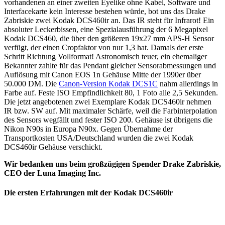
vorhandenen an einer zweiten Eyelike ohne Kabel, Software und
Interfacekarte kein Interesse bestehen würde, bot uns das Drake
Zabriskie zwei Kodak DCS460ir an. Das IR steht für Infrarot! Ein
absoluter Leckerbissen, eine Spezialausführung der 6 Megapixel
Kodak DCS460, die über den größeren 19x27 mm APS-H Sensor
verfügt, der einen Cropfaktor von nur 1,3 hat. Damals der erste
Schritt Richtung Vollformat! Astronomisch teuer, ein ehemaliger
Bekannter zahlte für das Pendant gleicher Sensorabmessungen und
Auflösung mit Canon EOS 1n Gehäuse Mitte der 1990er über
50.000 DM. Die
Canon-Version Kodak DCS1C
nahm allerdings in
Farbe auf. Feste ISO Empfindlichkeit 80, 1 Foto alle 2,5 Sekunden.
Die jetzt angebotenen zwei Exemplare Kodak DCS460ir nehmen
IR bzw. SW auf. Mit maximaler Schärfe, weil die Farbinterpolation
des Sensors wegfällt und fester ISO 200. Gehäuse ist übrigens die
Nikon N90s in Europa N90x. Gegen Übernahme der
Transportkosten USA/Deutschland wurden die zwei Kodak
DCS460ir Gehäuse verschickt.
Wir bedanken uns beim großzügigen Spender Drake Zabriskie,
CEO der Luna Imaging Inc.
Die ersten Erfahrungen mit der Kodak DCS460ir