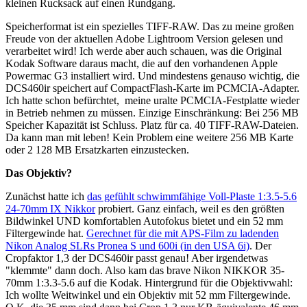
kleinen Rucksack auf einen Rundgang.
Speicherformat ist ein spezielles TIFF-RAW. Das zu meine großen
Freude von der aktuellen Adobe Lightroom Version gelesen und
verarbeitet wird! Ich werde aber auch schauen, was die Original
Kodak Software daraus macht, die auf den vorhandenen Apple
Powermac G3 installiert wird. Und mindestens genauso wichtig, die
DCS460ir speichert auf CompactFlash-Karte im PCMCIA-Adapter.
Ich hatte schon befürchtet, meine uralte PCMCIA-Festplatte wieder
in Betrieb nehmen zu müssen. Einzige Einschränkung: Bei 256 MB
Speicher Kapazität ist Schluss. Platz für ca. 40 TIFF-RAW-Dateien.
Da kann man mit leben! Kein Problem eine weitere 256 MB Karte
oder 2 128 MB Ersatzkarten einzustecken.
Das Objektiv?
Zunächst hatte ich
das gefühlt schwimmfähige Voll-Plaste 1:3.5-5.6
24-70mm IX Nikkor
probiert. Ganz einfach, weil es den größten
Bildwinkel UND komfortablen Autofokus bietet und ein 52 mm
Filtergewinde hat.
Gerechnet für die mit APS-Film zu ladenden
Nikon Analog SLRs Pronea S und 600i (in den USA 6i)
. Der
Cropfaktor 1,3 der DCS460ir passt genau! Aber irgendetwas
"klemmte" dann doch. Also kam das brave Nikon NIKKOR 35-
70mm 1:3.3-5.6 auf die Kodak. Hintergrund für die Objektivwahl:
Ich wollte Weitwinkel und ein Objektiv mit 52 mm Filtergewinde.