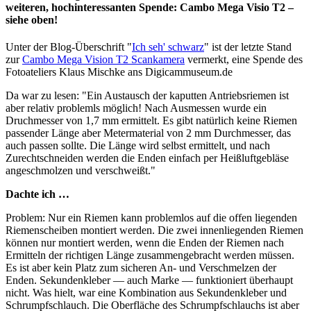
weiteren, hochinteressanten Spende: Cambo Mega Visio T2 –
siehe oben!
Unter der Blog-Überschrift "
Ich seh' schwarz
" ist der letzte Stand
zur
Cambo Mega Vision T2 Scankamera
vermerkt, eine Spende des
Fotoateliers Klaus Mischke ans Digicammuseum.de
Da war zu lesen: "Ein Austausch der kaputten Antriebsriemen ist
aber relativ problemls möglich! Nach Ausmessen wurde ein
Druchmesser von 1,7 mm ermittelt. Es gibt natürlich keine Riemen
passender Länge aber Metermaterial von 2 mm Durchmesser, das
auch passen sollte. Die Länge wird selbst ermittelt, und nach
Zurechtschneiden werden die Enden einfach per Heißluftgebläse
angeschmolzen und verschweißt."
Dachte ich …
Problem: Nur ein Riemen kann problemlos auf die offen liegenden
Riemenscheiben montiert werden. Die zwei innenliegenden Riemen
können nur montiert werden, wenn die Enden der Riemen nach
Ermitteln der richtigen Länge zusammengebracht werden müssen.
Es ist aber kein Platz zum sicheren An- und Verschmelzen der
Enden. Sekundenkleber — auch Marke — funktioniert überhaupt
nicht. Was hielt, war eine Kombination aus Sekundenkleber und
Schrumpfschlauch. Die Oberfläche des Schrumpfschlauchs ist aber