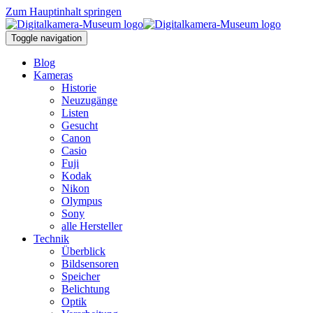
Zum Hauptinhalt springen
Toggle navigation
Blog
Kameras
Historie
Neuzugänge
Listen
Gesucht
Canon
Casio
Fuji
Kodak
Nikon
Olympus
Sony
alle Hersteller
Technik
Überblick
Bildsensoren
Speicher
Belichtung
Optik