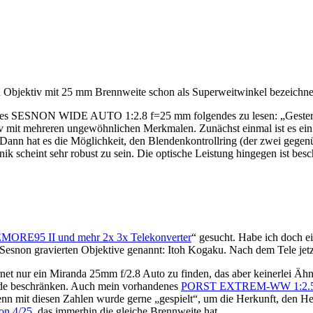
in Objektiv mit 25 mm Brennweite schon als Superweitwinkel bezeichn
santes SESNON WIDE AUTO 1:2.8 f=25 mm folgendes zu lesen: „Gestern 
mit mehreren ungewöhnlichen Merkmalen. Zunächst einmal ist es ein
 Dann hat es die Möglichkeit, den Blendenkontrollring (der zwei gegenü
 scheint sehr robust zu sein. Die optische Leistung hingegen ist besc
E95 II und mehr 2x 3x Telekonverter
“ gesucht. Habe ich do
 Sesnon gravierten Objektive genannt: Itoh Kogaku. Nach dem Tele jetzt
ternet nur ein Miranda 25mm f/2.8 Auto zu finden, das aber keinerl
ende beschränken. Auch mein vorhandenes
PORST EXTREM-WW 1:2.5
enn mit diesen Zahlen wurde gerne „gespielt“, um die Herkunft, den Her
gon 4/25
, das immerhin die gleiche Brennweite hat …