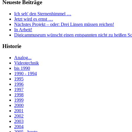
Neueste Beiträge
Ich seh' den Sternenhimmel …
Jetzt wird es ernst …
Nächstes Projekt – oder: Drei Linsen müssen reichen!
In Arbeit!
Digicammuseum wünscht einen entspannten nicht zu heißen S
Historie
Analog...
Videotechnik
bis 1990
1990 - 1994
1995
1996
1997
1998
1999
2000
2001
2002
2003
2004
2005 - heute