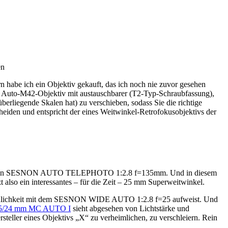
en
habe ich ein Objektiv gekauft, das ich noch nie zuvor gesehen
 Auto-M42-Objektiv mit austauschbarer (T2-Typ-Schraubfassung),
berliegende Skalen hat) zu verschieben, sodass Sie die richtige
heiden und entspricht der eines Weitwinkel-Retrofokusobjektivs der
ch ein SESNON AUTO TELEPHOTO 1:2.8 f=135mm. Und in diesem
 also ein interessantes – für die Zeit – 25 mm Superweitwinkel.
ei Ähnlichkeit mit dem SESNON WIDE AUTO 1:2.8 f=25 aufweist. Und
/24 mm MC AUTO I
sieht abgesehen von Lichtstärke und
steller eines Objektivs „X“ zu verheimlichen, zu verschleiern. Rein