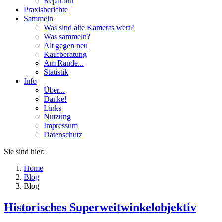
Reparatur
Praxisberichte
Sammeln
Was sind alte Kameras wert?
Was sammeln?
Alt gegen neu
Kaufberatung
Am Rande...
Statistik
Info
Über...
Danke!
Links
Nutzung
Impressum
Datenschutz
Sie sind hier:
Home
Blog
Blog
Historisches Superweitwinkelobjektiv