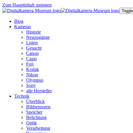
Zum Hauptinhalt springen
Toggle
Blog
Kameras
Historie
Neuzugänge
Listen
Gesucht
Canon
Casio
Fuji
Kodak
Nikon
Olympus
Sony
alle Hersteller
Technik
Überblick
Bildsensoren
Speicher
Belichtung
Optik
Verarbeitung