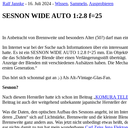
Ralf Jannke
- 16. Juli 2024 -
Wissen
,
Sammeln
,
Ausprobieren
SESNON WIDE AUTO 1:2.8 f=25
In Anbetracht von Brennweite und besonders Alter (50?) darf man e
Im Internet war bei der Suche nach Informationen über ein interes
hatte. Es ist ein SESNON WIDE AUTO 1:2.8 f=25 mm. Ein Objektiv 
die das Schließen der Blende über einen Verlängerungsstift überträgt.
Anzeige der Blenden mit verschiedenen Aufsätzen haben. Die Mechanik
ersten Generation.“
Das hört sich schonmal gut an ;-) Als Alt-/Vintage-Glas-Fan.
Sesnon?
Nach diesem Hersteller hatte ich schon im Beitrag „
KOMURA TELEMOR
Beitrag ist auch der weitgehend unbekannte japanische Hersteller der
Was die Daten, den optischen Aufbau des Sesnons angeht, ist im In
deren „Daten“ sich auf Lichtstärke, Brennweite und die kleinste Bl
Brennweite ganz anders aus. Was jetzt nicht unbedingt etwas heißt, d
gar nichts damit zu tun hat mein wunderbares
Carl Zeiss Jena Flekto