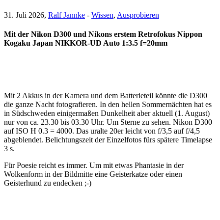
31. Juli 2026,
Ralf Jannke
-
Wissen
,
Ausprobieren
Mit der Nikon D300 und Nikons erstem Retrofokus Nippon
Kogaku Japan NIKKOR-UD Auto 1:3.5 f=20mm
Mit 2 Akkus in der Kamera und dem Batterieteil könnte die D300
die ganze Nacht fotografieren. In den hellen Sommernächten hat es
in Südschweden einigermaßen Dunkelheit aber aktuell (1. August)
nur von ca. 23.30 bis 03.30 Uhr. Um Sterne zu sehen. Nikon D300
auf ISO H 0.3 = 4000. Das uralte 20er leicht von f/3,5 auf f/4,5
abgeblendet. Belichtungszeit der Einzelfotos fürs spätere Timelapse
3 s.
Für Poesie reicht es immer. Um mit etwas Phantasie in der
Wolkenform in der Bildmitte eine Geisterkatze oder einen
Geisterhund zu endecken ;-)