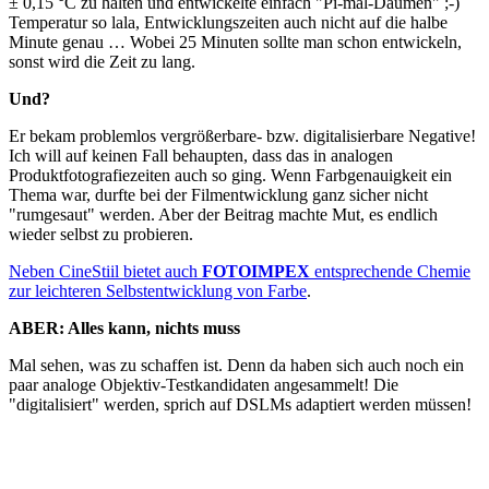
± 0,15 °C zu halten und entwickelte einfach "Pi-mal-Daumen" ;-)
Temperatur so lala, Entwicklungszeiten auch nicht auf die halbe
Minute genau … Wobei 25 Minuten sollte man schon entwickeln,
sonst wird die Zeit zu lang.
Und?
Er bekam problemlos vergrößerbare- bzw. digitalisierbare Negative!
Ich will auf keinen Fall behaupten, dass das in analogen
Produktfotografiezeiten auch so ging. Wenn Farbgenauigkeit ein
Thema war, durfte bei der Filmentwicklung ganz sicher nicht
"rumgesaut" werden. Aber der Beitrag machte Mut, es endlich
wieder selbst zu probieren.
Neben CineStiil bietet auch
FOTOIMPEX
entsprechende Chemie
zur leichteren Selbstentwicklung von Farbe
.
ABER: Alles kann, nichts muss
Mal sehen, was zu schaffen ist. Denn da haben sich auch noch ein
paar analoge Objektiv-Testkandidaten angesammelt! Die
"digitalisiert" werden, sprich auf DSLMs adaptiert werden müssen!