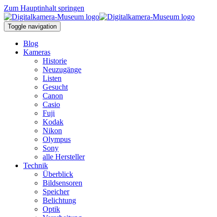
Zum Hauptinhalt springen
Toggle navigation
Blog
Kameras
Historie
Neuzugänge
Listen
Gesucht
Canon
Casio
Fuji
Kodak
Nikon
Olympus
Sony
alle Hersteller
Technik
Überblick
Bildsensoren
Speicher
Belichtung
Optik