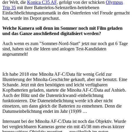
der Welt, die
Konica C35 AF
, gefolgt von der schicken
Olympus
Trip 35
mit ihrer Batterielos-Selenzellen-betriebenen
Einfachbelichtungsautomatik in den Osterferien viel Freude gemacht
hat, wurde ins Depot geschaut.
Welche Kamera soll denn im Sommer noch mit Film geladen
und das Ganze anschließend digitalisiert werden?
Auch wenn es zum "Sommer-Nord-Start" jetzt nur noch gut 6 Tage
sind, haben sich die Ideen und anlogen Test-Kandidaten
angesammelt!
Ich habe 2018 eine Minolta AF-C/Data für wenig Geld zur
Illustrierung der Minolta-Geschichte gekauft, aber nie benutzt. Eine
Schande. Jetzt mit den benötigten und leicht verfügbaren
Kopfbatterien geladen, startete die Minolta AF-C/Data auf Anhieb.
Auch der Blitz und die Datenrückwand/-einbelichtung
funktionieren. Die Dateneinbelichtung werde ich aber nicht
einsetzen, um dann gleich die Batterien zu entnehmen. Denn die
Datumseinbelichtung endet im Jahr (19)99 …
Interssant bei der Minolta AF-C/Data ist noch das Objektiv. Wurde
bei vergleichbaren Kameras gerne ein mit 45/38 mm etwas kürzer
brennweitiges Objektiv montiert — gewöhnlich im guten