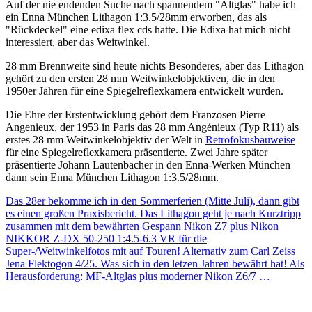
Auf der nie endenden Suche nach spannendem "Altglas" habe ich
ein Enna München Lithagon 1:3.5/28mm erworben, das als
"Rückdeckel" eine edixa flex cds hatte. Die Edixa hat mich nicht
interessiert, aber das Weitwinkel.
28 mm Brennweite sind heute nichts Besonderes, aber das Lithagon
gehört zu den ersten 28 mm Weitwinkelobjektiven, die in den
1950er Jahren für eine Spiegelreflexkamera entwickelt wurden.
Die Ehre der Erstentwicklung gehört dem Franzosen Pierre
Angenieux, der 1953 in Paris das 28 mm Angénieux (Typ R11) als
erstes 28 mm Weitwinkelobjektiv der Welt in
Retrofokusbauweise
für eine Spiegelreflexkamera präsentierte. Zwei Jahre später
präsentierte Johann Lautenbacher in den Enna-Werken München
dann sein Enna München Lithagon 1:3.5/28mm.
Das 28er bekomme ich in den Sommerferien (Mitte Juli), dann gibt
es einen großen Praxisbericht. Das Lithagon geht je nach Kurztripp
zusammen mit dem bewährten Gespann Nikon Z7 plus Nikon
NIKKOR Z-DX 50-250 1:4.5-6.3 VR für die
Super-/Weitwinkelfotos mit auf Touren! Alternativ zum Carl Zeiss
Jena Flektogon 4/25. Was sich in den letzen Jahren bewährt hat! Als
Herausforderung: MF-Altglas plus moderner Nikon Z6/7 …