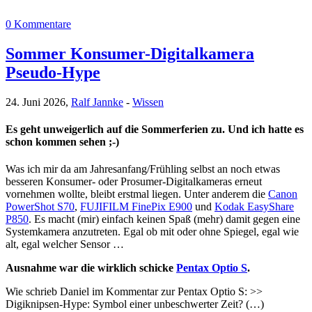
0 Kommentare
Sommer Konsumer-Digitalkamera
Pseudo-Hype
24. Juni 2026,
Ralf Jannke
-
Wissen
Es geht unweigerlich auf die Sommerferien zu. Und ich hatte es
schon kommen sehen ;-)
Was ich mir da am Jahresanfang/Frühling selbst an noch etwas
besseren Konsumer- oder Prosumer-Digitalkameras erneut
vornehmen wollte, bleibt erstmal liegen. Unter anderem die
Canon
PowerShot S70
,
FUJIFILM FinePix E900
und
Kodak EasyShare
P850
. Es macht (mir) einfach keinen Spaß (mehr) damit gegen eine
Systemkamera anzutreten. Egal ob mit oder ohne Spiegel, egal wie
alt, egal welcher Sensor …
Ausnahme war die wirklich schicke
Pentax Optio S
.
Wie schrieb Daniel im Kommentar zur Pentax Optio S: >>
Digiknipsen-Hype: Symbol einer unbeschwerter Zeit? (…)