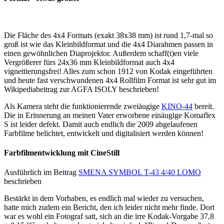
Die Fläche des 4x4 Formats (exakt 38x38 mm) ist rund 1,7-mal so
groß ist wie das Kleinbildformat und die 4x4 Diarahmen passen in
einen gewöhnlichen Diaprojektor. Außerdem schaff(t)en viele
Vergrößerer fürs 24x36 mm Kleinbildformat auch 4x4
vignettierungsfrei! Alles zum schon 1912 von Kodak eingeführten
und heute fast verschwundenen 4x4 Rollfilm Format ist sehr gut im
Wikipediabeitrag zur AGFA ISOLY beschrieben!
Als Kamera steht die funktionierende zweiäugige
KINO-44
bereit.
Die in Erinnerung an meinen Vater erworbene einäugige Komaflex
S ist leider defekt. Damit auch endlich die 2009 abgelaufenen
Farbfilme belichtet, entwickelt und digitalisiert werden können!
Farbfilmentwicklung mit CineStill
Ausführlich im Beitrag
SMENA SYMBOL T-43 4/40 LOMO
beschrieben
Bestärkt in dem Vorhaben, es endlich mal wieder zu versuchen,
hatte mich zudem ein Bericht, den ich leider nicht mehr finde. Dort
war es wohl ein Fotograf satt, sich an die irre Kodak-Vorgabe 37,8