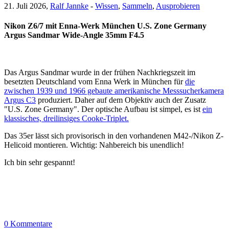
21. Juli 2026,
Ralf Jannke
-
Wissen
,
Sammeln
,
Ausprobieren
Nikon Z6/7 mit Enna-Werk München U.S. Zone Germany
Argus Sandmar Wide-Angle 35mm F4.5
Das Argus Sandmar wurde in der frühen Nachkriegszeit im
besetzten Deutschland vom Enna Werk in München für
die
zwischen 1939 und 1966 gebaute amerikanische Messsucherkamera
Argus C3
produziert. Daher auf dem Objektiv auch der Zusatz
"U.S. Zone Germany". Der optische Aufbau ist simpel, es ist
ein
klassisches, dreilinsiges Cooke-Triplet.
Das 35er lässt sich provisorisch in den vorhandenen M42-/Nikon Z-
Helicoid montieren. Wichtig: Nahbereich bis unendlich!
Ich bin sehr gespannt!
0 Kommentare