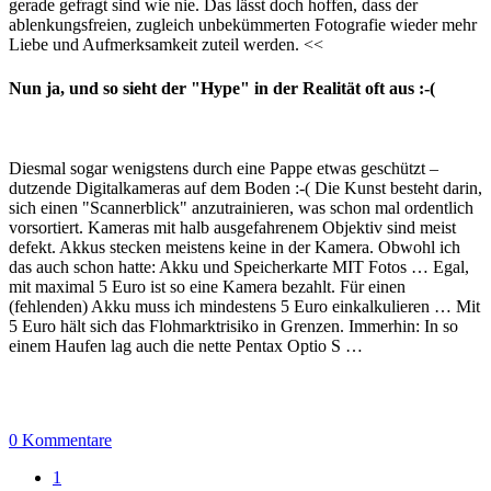
gerade gefragt sind wie nie. Das lässt doch hoffen, dass der
ablenkungsfreien, zugleich unbekümmerten Fotografie wieder mehr
Liebe und Aufmerksamkeit zuteil werden. <<
Nun ja, und so sieht der "Hype" in der Realität oft aus :-(
Diesmal sogar wenigstens durch eine Pappe etwas geschützt –
dutzende Digitalkameras auf dem Boden :-( Die Kunst besteht darin,
sich einen "Scannerblick" anzutrainieren, was schon mal ordentlich
vorsortiert. Kameras mit halb ausgefahrenem Objektiv sind meist
defekt. Akkus stecken meistens keine in der Kamera. Obwohl ich
das auch schon hatte: Akku und Speicherkarte MIT Fotos … Egal,
mit maximal 5 Euro ist so eine Kamera bezahlt. Für einen
(fehlenden) Akku muss ich mindestens 5 Euro einkalkulieren … Mit
5 Euro hält sich das Flohmarktrisiko in Grenzen. Immerhin: In so
einem Haufen lag auch die nette Pentax Optio S …
0 Kommentare
1