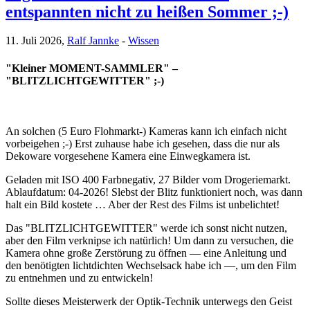
entspannten nicht zu heißen Sommer ;-)
11. Juli 2026,
Ralf Jannke
-
Wissen
"Kleiner MOMENT-SAMMLER" –
"BLITZLICHTGEWITTER" ;-)
An solchen (5 Euro Flohmarkt-) Kameras kann ich einfach nicht
vorbeigehen ;-) Erst zuhause habe ich gesehen, dass die nur als
Dekoware vorgesehene Kamera eine Einwegkamera ist.
Geladen mit ISO 400 Farbnegativ, 27 Bilder vom Drogeriemarkt.
Ablaufdatum: 04-2026! Slebst der Blitz funktioniert noch, was dann
halt ein Bild kostete … Aber der Rest des Films ist unbelichtet!
Das "BLITZLICHTGEWITTER" werde ich sonst nicht nutzen,
aber den Film verknipse ich natürlich! Um dann zu versuchen, die
Kamera ohne große Zerstörung zu öffnen — eine Anleitung und
den benötigten lichtdichten Wechselsack habe ich —, um den Film
zu entnehmen und zu entwickeln!
Sollte dieses Meisterwerk der Optik-Technik unterwegs den Geist