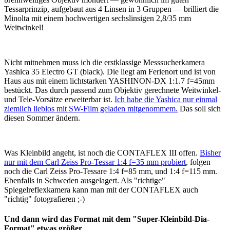
Tessarprinzip, aufgebaut aus 4 Linsen in 3 Gruppen — brilliert die
Minolta mit einem hochwertigen sechslinsigen 2,8/35 mm
Weitwinkel!
Nicht mitnehmen muss ich die erstklassige Messsucherkamera
Yashica 35 Electro GT (black). Die liegt am Ferienort und ist von
Haus aus mit einem lichtstarken YASHINON-DX 1:1.7 f=45mm
bestückt. Das durch passend zum Objektiv gerechnete Weitwinkel-
und Tele-Vorsätze erweiterbar ist.
Ich habe die Yashica nur einmal
ziemlich lieblos mit SW-Film geladen mitgenommem.
Das soll sich
diesen Sommer ändern.
Was Kleinbild angeht, ist noch die CONTAFLEX III offen.
Bisher
nur mit dem Carl Zeiss Pro-Tessar 1:4 f=35 mm probiert
, folgen
noch die Carl Zeiss Pro-Tessare 1:4 f=85 mm, und 1:4 f=115 mm.
Ebenfalls in Schweden ausgelagert. Als "richtige"
Spiegelreflexkamera kann man mit der CONTAFLEX auch
"richtig" fotografieren ;-)
Und dann wird das Format mit dem "Super-Kleinbild-Dia-
Format" etwas größer