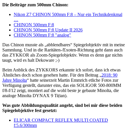
Die Beiträge zum 500mm Chinon:
Nikon Z7 CHINON 500mm F:8 – Nur ein Technikdenkmal
…
CHINON 500mm F:8
CHINON 500mm F:8 Update II 2026
CHINON 500mm F:8 "analog"
Das Chinon musste als „abblendbares“ Spiegelobjektiv mit in meine
Sammlung. Und in die Raritäten-/Exoten-Richtung geht dann auch
das ZYKKOR als Zoom-Spiegelobjektiv. Wenn es denn gar nichts
taugt, wird es halt Dekoware ;-)
Beim Anblick des ZYKKORS erkannte ich sofort, dass ich etwas
Ähnliches doch schon gesehen hatte. Für den Beitrag „
2018: 90
Jahre Minolta
“ hatte seinerzeit Martin Emmrich etliche Fotos zur
Verfügung gestellt, darunter eins, das ein SOLIGOR 500-800MM
f/8-f/12 zeigt, montiert auf die wohl beste je gebaute Minolta, die
analoge Minolta DYNAX 9 Ti(tan).
Was gute Abbildungsqualität angeht, sind bei mir diese beiden
Spiegelobjektive fest gesetzt:
ELICAR COMPACT REFLEX MULTI COATED
f:5.6/300mm