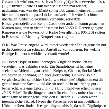
Gesammelt wird nur, was sich zu Niedrig(st)preisen erwerben lässt.
(…) Kürzlich juckte es mit mich seit Jahren mal wieder,
nachzugucken, was der Markt so hergibt, zumal meine Sammlung
hier und da noch ein paar Lücken aufweist. Ich wäre fast hinten
überfallen. Selbst vollkommen verbeulte, zerkratzte
Einsteigermodelle von Benq-, Casio oder anderen kaum gesuchten
Marken rangieren in vielen Inseraten bei 30-50 €. Derzeit gehypte
Knipsen wie die Powershot-S-Reihe (vor allem 95/100/110) stoßen
in Bestzustand Richtung Neupreis vor. (…) <<
O.K. Was Preise angeht, wird immer wieder der Fehler gemacht nur
in die Angebote zu schauen. Anstatt zu kontrollieren, für welche
Beträge Kamera x wirklich verkauft wurde!
>> Dieser Hype ist total überzogen. Zugleich meine ich zu
verstehen, was dahinter steckt. Ein Smartphone ist halt eine
seelenlose Ablenkungsmaschine: Knipsen, Chatten, SocIal Media -
am besten stundenlang und alles gleichzeitig. Da wirkt so ein
vergleichsweise schlichtes Gerät, wie eine (alte) Digitalkamera die
gerade mal eine Sache - und die oft noch nicht mal richtig gut -
beherrscht, wie eine Erlösung. (…) Und irgendwie scheint dieser
„Y2K-Vibe“ für die Jüngeren auch für eine freie, unbeschwertere,
nicht ganz so krisengebeutelte Zeit zu stehen. (…) Auch wenn
irgendwelche TikTok-Hypes die Preise gerade in unappetitliche
Höhen treiben, finde ich es grundsympathisch, dass die Digiknipsen