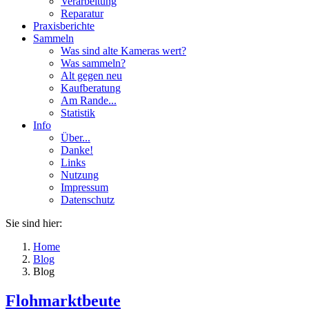
Verarbeitung
Reparatur
Praxisberichte
Sammeln
Was sind alte Kameras wert?
Was sammeln?
Alt gegen neu
Kaufberatung
Am Rande...
Statistik
Info
Über...
Danke!
Links
Nutzung
Impressum
Datenschutz
Sie sind hier:
Home
Blog
Blog
Flohmarktbeute