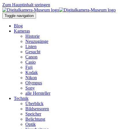
Zum Hauptinhalt springen
Toggle navigation
Blog
Kameras
Historie
Neuzugänge
Listen
Gesucht
Canon
Casio
Fuji
Kodak
Nikon
Olympus
Sony
alle Hersteller
Technik
Überblick
Bildsensoren
Speicher
Belichtung
Optik