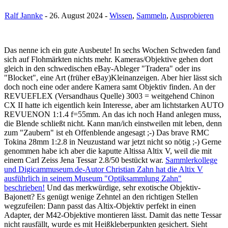
Ralf Jannke
- 26. August 2024 -
Wissen
,
Sammeln
,
Ausprobieren
Das nenne ich ein gute Ausbeute! In sechs Wochen Schweden fand
sich auf Flohmärkten nichts mehr. Kameras/Objektive gehen dort
gleich in den schwedischen eBay-Ableger "Tradera" oder ins
"Blocket", eine Art (früher eBay)Kleinanzeigen. Aber hier lässt sich
doch noch eine oder andere Kamera samt Objektiv finden. An der
REVUEFLEX (Versandhaus Quelle) 3003 = weitgehend Chinon
CX II hatte ich eigentlich kein Interesse, aber am lichtstarken AUTO
REVUENON 1:1.4 f=55mm. An das ich noch Hand anlegen muss,
die Blende schließt nicht. Kann man/ich einstweilen mit leben, denn
zum "Zaubern" ist eh Offenblende angesagt ;-) Das brave RMC
Tokina 28mm 1:2.8 in Neuzustand war jetzt nicht so nötig ;-) Gerne
genommen habe ich aber die kaputte Altissa Altix V, weil die mit
einem Carl Zeiss Jena Tessar 2.8/50 bestückt war.
Sammlerkollege
und Digicammuseum.de-Autor Christian Zahn hat die Altix V
ausführlich in seinem Museum "Optiksammlung Zahn"
beschrieben!
Und das merkwürdige, sehr exotische Objektiv-
Bajonett? Es genügt wenige Zehntel an den richtigen Stellen
wegzufeilen: Dann passt das Altix-Objektiv perfekt in einen
Adapter, der M42-Objektive montieren lässt. Damit das nette Tessar
nicht rausfällt, wurde es mit Heißkleberpunkten gesichert. Sieht