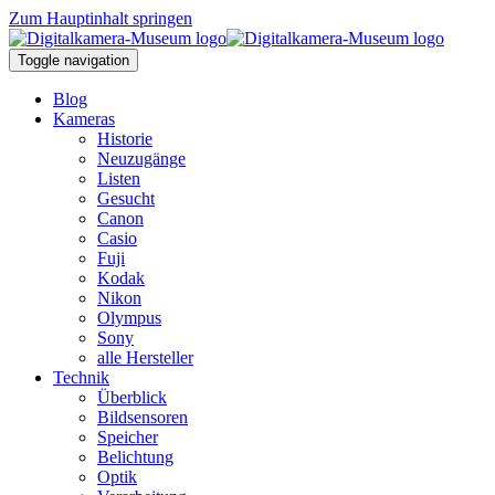
Zum Hauptinhalt springen
Toggle navigation
Blog
Kameras
Historie
Neuzugänge
Listen
Gesucht
Canon
Casio
Fuji
Kodak
Nikon
Olympus
Sony
alle Hersteller
Technik
Überblick
Bildsensoren
Speicher
Belichtung
Optik