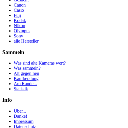
Canon
Casio
Fuji
Kodak
Nikon
Olympus
Sony
alle Hersteller
Sammeln
Was sind alte Kameras wert?
Was sammeln?
Alt gegen neu
Kaufberatung
Am Rande...
Statistik
Info
Über...
Danke!
Impressum
Datenschutz