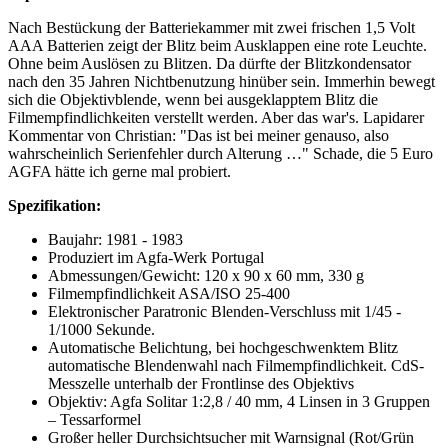
Nach Bestückung der Batteriekammer mit zwei frischen 1,5 Volt
AAA Batterien zeigt der Blitz beim Ausklappen eine rote Leuchte.
Ohne beim Auslösen zu Blitzen. Da dürfte der Blitzkondensator
nach den 35 Jahren Nichtbenutzung hinüber sein. Immerhin bewegt
sich die Objektivblende, wenn bei ausgeklapptem Blitz die
Filmempfindlichkeiten verstellt werden. Aber das war's. Lapidarer
Kommentar von Christian: "Das ist bei meiner genauso, also
wahrscheinlich Serienfehler durch Alterung …" Schade, die 5 Euro
AGFA hätte ich gerne mal probiert.
Spezifikation:
Baujahr: 1981 - 1983
Produziert im Agfa-Werk Portugal
Abmessungen/Gewicht: 120 x 90 x 60 mm, 330 g
Filmempfindlichkeit ASA/ISO 25-400
Elektronischer Paratronic Blenden-Verschluss mit 1/45 -
1/1000 Sekunde.
Automatische Belichtung, bei hochgeschwenktem Blitz
automatische Blendenwahl nach Filmempfindlichkeit. CdS-
Messzelle unterhalb der Frontlinse des Objektivs
Objektiv: Agfa Solitar 1:2,8 / 40 mm, 4 Linsen in 3 Gruppen
– Tessarformel
Großer heller Durchsichtsucher mit Warnsignal (Rot/Grün