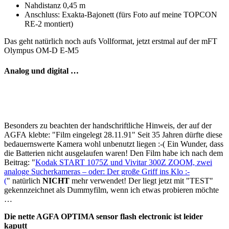
Nahdistanz 0,45 m
Anschluss: Exakta-Bajonett (fürs Foto auf meine TOPCON
RE-2 montiert)
Das geht natürlich noch aufs Vollformat, jetzt erstmal auf der mFT
Olympus OM-D E-M5
Analog und digital …
Besonders zu beachten der handschriftliche Hinweis, der auf der
AGFA klebte: "Film eingelegt 28.11.91" Seit 35 Jahren dürfte diese
bedauernswerte Kamera wohl unbenutzt liegen :-( Ein Wunder, dass
die Batterien nicht ausgelaufen waren! Den Film habe ich nach dem
Beitrag: "
Kodak START 1075Z und Vivitar 300Z ZOOM, zwei
analoge Sucherkameras – oder: Der große Griff ins Klo :-
(
" natürlich
NICHT
mehr verwendet! Der liegt jetzt mit "TEST"
gekennzeichnet als Dummyfilm, wenn ich etwas probieren möchte
…
Die nette AGFA OPTIMA sensor flash electronic ist leider
kaputt