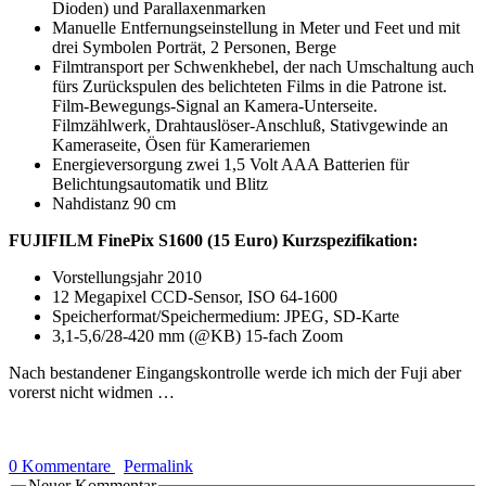
Dioden) und Parallaxenmarken
Manuelle Entfernungseinstellung in Meter und Feet und mit
drei Symbolen Porträt, 2 Personen, Berge
Filmtransport per Schwenkhebel, der nach Umschaltung auch
fürs Zurückspulen des belichteten Films in die Patrone ist.
Film-Bewegungs-Signal an Kamera-Unterseite.
Filmzählwerk, Drahtauslöser-Anschluß, Stativgewinde an
Kameraseite, Ösen für Kamerariemen
Energieversorgung zwei 1,5 Volt AAA Batterien für
Belichtungsautomatik und Blitz
Nahdistanz 90 cm
FUJIFILM FinePix S1600 (15 Euro) Kurzspezifikation:
Vorstellungsjahr 2010
12 Megapixel CCD-Sensor, ISO 64-1600
Speicherformat/Speichermedium: JPEG, SD-Karte
3,1-5,6/28-420 mm (@KB) 15-fach Zoom
Nach bestandener Eingangskontrolle werde ich mich der Fuji aber
vorerst nicht widmen …
0 Kommentare
Permalink
Neuer Kommentar