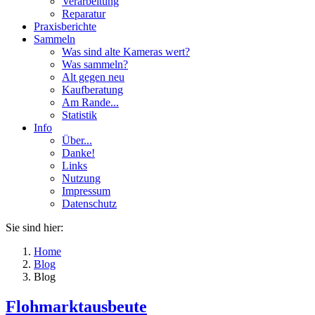
Verarbeitung
Reparatur
Praxisberichte
Sammeln
Was sind alte Kameras wert?
Was sammeln?
Alt gegen neu
Kaufberatung
Am Rande...
Statistik
Info
Über...
Danke!
Links
Nutzung
Impressum
Datenschutz
Sie sind hier:
Home
Blog
Blog
Flohmarktausbeute