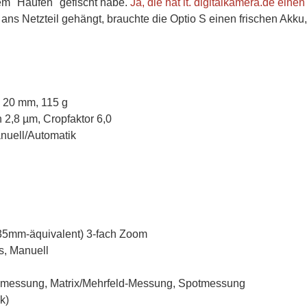
nem "Haufen" gefischt habe.
Ja, die hat lt. digitalkamera.de ein
 ans Netzteil gehängt, brauchte die Optio S einen frischen Akku
 20 mm, 115 g
 2,8 µm, Cropfaktor 6,0
anuell/Automatik
(35mm-äquivalent) 3-fach Zoom
s, Manuell
almessung, Matrix/Mehrfeld-Messung, Spotmessung
k)