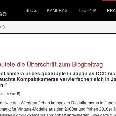
BLOG
KAMERAS
TECHNIK
PRA
o S
tete die Überschrift zum Blogbeitrag
t camera prices quadruple in Japan as CCD mo
auchte Kompaktkameras vervierfachen sich in J
n.“
sser wird!)
tet, wie das Wiederaufleben kompakter Digitalkameras in Japan
markt für Vintage-Modelle aus den 2000er und frühen 2010er 
ch älteren Kompaktkameras sprunghaft angestiegen, was dazu füh