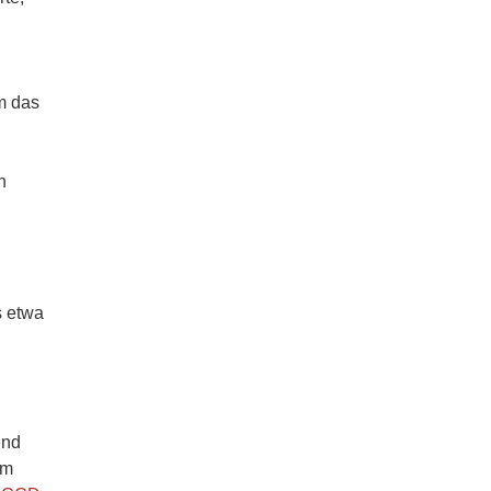
m das
n
s etwa
end
em