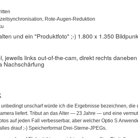
itten
ngzeitsynchronisation, Rote-Augen-Reduktion
ku
en und ein "Produktfoto" ;-) 1.800 x 1.350 Bildpunk
, jeweils links out-of-the-cam, direkt rechts daneben
ra Nachschärfung
k
t unbedingt unscharf würde ich die Ergebnisse bezeichnen, die 
era liefert. Tribut an das Alter — 23 Jahre — und eine vermut
otos auf jeden Fall verbesserbar, aber welcher Optio S Anwend
lles drauf ;-) Speicherformat Drei-Sterne-JPEGs.