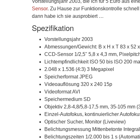
Vorstellungsjahr 2003, die ich für 5 Euro aus ei
Sensor
. Zu Hause zur Funktionskontrolle schnell
dann habe ich sie ausprobiert …
Spezifikation
Vorstellungsjahr 2003
Abmessungen/Gewicht: B x H x T 83 x 52 x
CCD-Sensor 1/2,5" 5,8 x 4,3 mm, Pixelpitch
Lichtempfindlichkeit ISO 50 bis ISO 200 m
2.048 x 1.536 (4:3) 3 Megapixel
Speicherformat JPEG
Videoauflösung 320 x 240 15p
Videoformat AVI
Speichermedium SD
Objektiv 2,8-4,8/5,8-17,5 mm, 35-105 mm 
Einzel-Autofokus, kontinuierlicher Autofoku
Optischer Sucher, Monitor (Liveview)
Belichtungsmessung Mittenbetonte Integr
Belichtungszeiten 1/2.000 bis 1 s (Automati