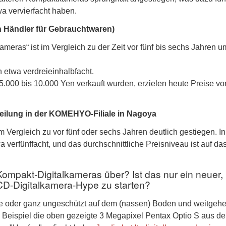
a vervierfacht haben.
Händler für Gebrauchtwaren)
eras“ ist im Vergleich zu der Zeit vor fünf bis sechs Jahren u
h etwa verdreieinhalbfacht.
 5.000 bis 10.000 Yen verkauft wurden, erzielen heute Preise vo
teilung in der KOMEHYO-Filiale in Nagoya
 Vergleich zu vor fünf oder sechs Jahren deutlich gestiegen. In
a verfünffacht, und das durchschnittliche Preisniveau ist auf da
ompakt-Digitalkameras über? Ist das nur ein neuer,
CD-Digitalkamera-Hype zu starten?
se oder ganz ungeschützt auf dem (nassen) Boden und weitgeh
 Beispiel die oben gezeigte 3 Megapixel Pentax Optio S aus d