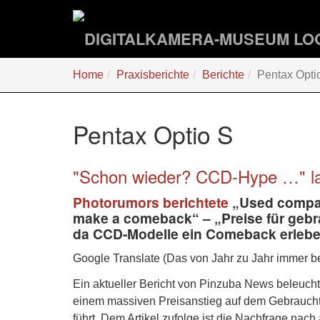
Zum
Hauptinhalt
springen
Sie
Home
Praxisberichte
Berichte
Pentax Opti
sind
hier:
Pentax Optio S
"Schon wieder? CCD-Hype …" lau
Photorumors berichtete
„Used compac
make a comeback“ – „Preise für gebr
da CCD-Modelle ein Comeback erlebe
Google Translate (Das von Jahr zu Jahr immer be
Ein aktueller Bericht von Pinzuba News beleuch
einem massiven Preisanstieg auf dem Gebraucht
führt. Dem Artikel zufolge ist die Nachfrage na