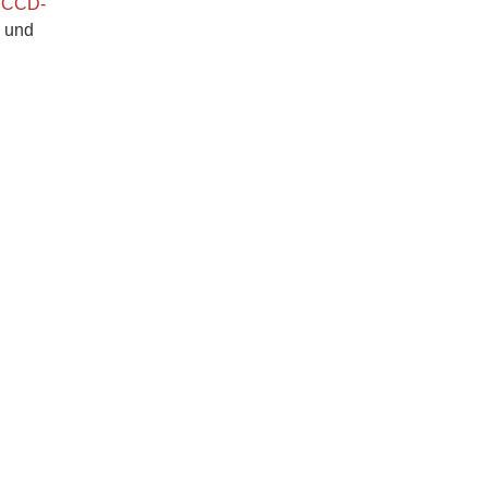
en CCD-
, und