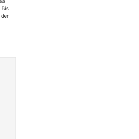
ras
 Bis
t den