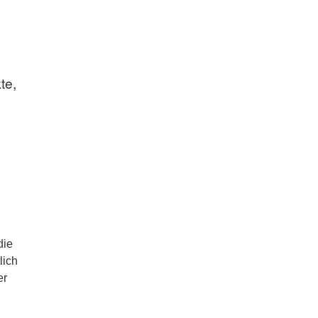
te,
die
lich
er