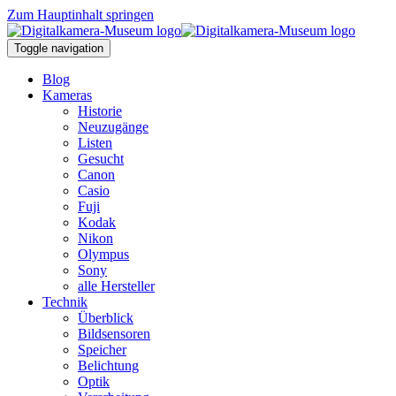
Zum Hauptinhalt springen
Toggle navigation
Blog
Kameras
Historie
Neuzugänge
Listen
Gesucht
Canon
Casio
Fuji
Kodak
Nikon
Olympus
Sony
alle Hersteller
Technik
Überblick
Bildsensoren
Speicher
Belichtung
Optik