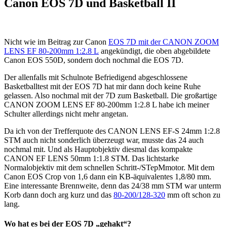
Canon EOS 7D und Basketball II
Nicht wie im Beitrag zur Canon
EOS 7D mit der CANON ZOOM
LENS EF 80-200mm 1:2.8 L
angekündigt, die oben abgebildete
Canon EOS 550D, sondern doch nochmal die EOS 7D.
Der allenfalls mit Schulnote Befriedigend abgeschlossene
Basketballtest mit der EOS 7D hat mir dann doch keine Ruhe
gelassen. Also nochmal mit der 7D zum Basketball. Die großartige
CANON ZOOM LENS EF 80-200mm 1:2.8 L habe ich meiner
Schulter allerdings nicht mehr angetan.
Da ich von der Trefferquote des CANON LENS EF-S 24mm 1:2.8
STM auch nicht sonderlich überzeugt war, musste das 24 auch
nochmal mit. Und als Hauptobjektiv diesmal das kompakte
CANON EF LENS 50mm 1:1.8 STM. Das lichtstarke
Normalobjektiv mit dem schnellen Schritt-/STepMmotor. Mit dem
Canon EOS Crop von 1,6 dann ein KB-äquivalentes 1,8/80 mm.
Eine interessante Brennweite, denn das 24/38 mm STM war unterm
Korb dann doch arg kurz und das
80-200/128-320
mm oft schon zu
lang.
Wo hat es bei der EOS 7D „gehakt“?