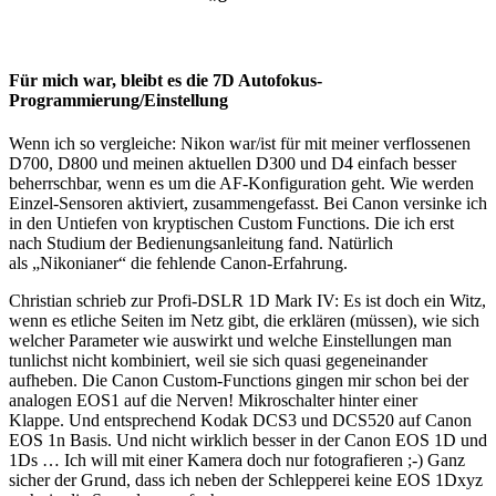
Für mich war, bleibt es die 7D Autofokus-
Programmierung/Einstellung
Wenn ich so vergleiche: Nikon war/ist für mit meiner verflossenen
D700, D800 und meinen aktuellen D300 und D4 einfach besser
beherrschbar, wenn es um die AF-Konfiguration geht. Wie werden
Einzel-Sensoren aktiviert, zusammengefasst. Bei Canon versinke ich
in den Untiefen von kryptischen Custom Functions. Die ich erst
nach Studium der Bedienungsanleitung fand. Natürlich
als „Nikonianer“ die fehlende Canon-Erfahrung.
Christian schrieb zur Profi-DSLR 1D Mark IV: Es ist doch ein Witz,
wenn es etliche Seiten im Netz gibt, die erklären (müssen), wie sich
welcher Parameter wie auswirkt und welche Einstellungen man
tunlichst nicht kombiniert, weil sie sich quasi gegeneinander
aufheben. Die Canon Custom-Functions gingen mir schon bei der
analogen EOS1 auf die Nerven! Mikroschalter hinter einer
Klappe. Und entsprechend Kodak DCS3 und DCS520 auf Canon
EOS 1n Basis. Und nicht wirklich besser in der Canon EOS 1D und
1Ds … Ich will mit einer Kamera doch nur fotografieren ;-) Ganz
sicher der Grund, dass ich neben der Schlepperei keine EOS 1Dxyz