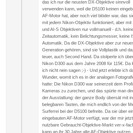
das ich nur die neusten DX-Objektive sinnvoll
verwenden kann, weil die D5100 keinen einge
AF-Motor hat, aber noch viel blöder war, das s
mit jedem Nikon-Objektiv funktioniert, aber mit 
und AI-S Objektiven nur vollmanuell - d.h. kein
Zeitautomatik, kein Belichtungsmesser, keine 
Automatik. Da die DX-Objektive aber zur neue
Generation gehören, sind sie Vollplastik und d
teuer, auch Second Hand. Da stolperte ich übe
Nikon D300 aus dem Jahre 2008 für 115€. Da 
ich nicht nein sagen ;-) - Und jetzt erlebte ich d
Wunder, womit ich es in der analogen Fotografi
hatte: Die Nikon D300 war seinerzeit dem Profi
Kameras zu zurechen, und das spürte man dir
der Ausstattung: der ganze Body übersät mit ind
belegbaren Tasten, die mich endlich von der M
Surferrei bei der D5100 befreite. Da sie über ei
eingebauten AF-Motor verfügt, war der mir jetzt
nutzbare Gebraucht-Objektive-Markt ver-x-fach
kann an ihr 30 Jahre alte AF-Objektive nutzen,