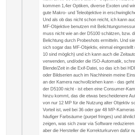
kommen 1,4er Optiken, diverse Exoten und wir
gute Makro- und Teleobjektive in erschwinglich
Und als ob das nicht schon reicht, ich kann auc
MF-Objektive benutzen mit Belichtungsmessu
muss nicht wie an der D5100 schätzen, bzw. d
Belichtung durch Probeshots ermitteln. Und si
sich sogar das MF-Objektiv, einmal eingestellt 
10 sind möglich) und ich kann auch die Zeitaut
verwenden, und/oder die ISO-Automatik, schrei
Blende/Zeit in die Exif-Datei, so das ich bei H
oder Bildserien auch im Nachhinein meine Eins
an der Kamera nachvollziehen kann - das geht 
der D5100 nicht - ist eben eine Consumer-Ka
hinzu kommt, das die etwas bescheidenere Au
von nur 12 MP für die Nutzung alter Objektiv s
Vorteil ist, weil bei 36 oder gar 48 MP-Kameras 
häufiger Farbsäume (purpel fringes) und ähnlic
zeigen, was sich zwar via Software reduzieren 
aber die Hersteller die Korrekturkurven dafür nu