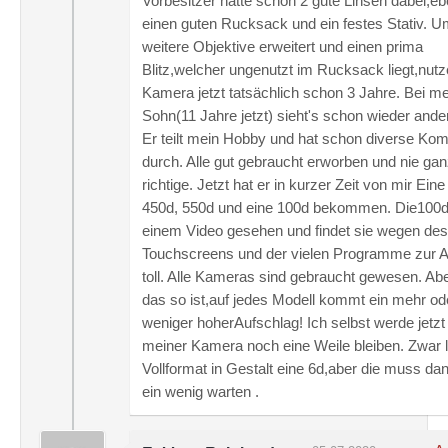
Vorbesitzer hatte schon 2 gute Linsen dabei,e
einen guten Rucksack und ein festes Stativ. U
weitere Objektive erweitert und einen prima
Blitz,welcher ungenutzt im Rucksack liegt,nutze
Kamera jetzt tatsächlich schon 3 Jahre. Bei m
Sohn(11 Jahre jetzt) sieht's schon wieder ande
Er teilt mein Hobby und hat schon diverse Ko
durch. Alle gut gebraucht erworben und nie ga
richtige. Jetzt hat er in kurzer Zeit von mir Ein
450d, 550d und eine 100d bekommen. Die100d 
einem Video gesehen und findet sie wegen des
Touchscreens und der vielen Programme zur 
toll. Alle Kameras sind gebraucht gewesen. Ab
das so ist,auf jedes Modell kommt ein mehr od
weniger hoherAufschlag! Ich selbst werde jetzt
meiner Kamera noch eine Weile bleiben. Zwar 
Vollformat in Gestalt eine 6d,aber die muss da
ein wenig warten .