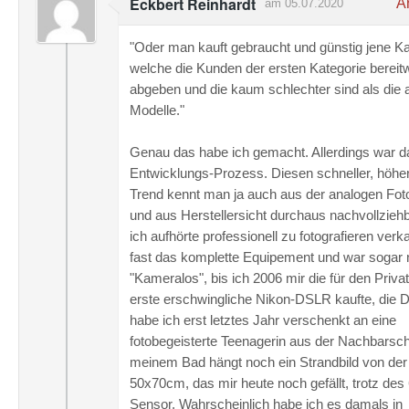
Eckbert Reinhardt
An
am 05.07.2020
"Oder man kauft gebraucht und günstig jene K
welche die Kunden der ersten Kategorie bereitwi
abgeben und die kaum schlechter sind als die a
Modelle."
Genau das habe ich gemacht. Allerdings war d
Entwicklungs-Prozess. Diesen schneller, höher
Trend kennt man ja auch aus der analogen Foto
und aus Herstellersicht durchaus nachvollziehb
ich aufhörte professionell zu fotografieren verka
fast das komplette Equipement und war sogar 
"Kameralos", bis ich 2006 mir die für den Priva
erste erschwingliche Nikon-DSLR kaufte, die D
habe ich erst letztes Jahr verschenkt an eine
fotobegeisterte Teenagerin aus der Nachbarscha
meinem Bad hängt noch ein Strandbild von der 
50x70cm, das mir heute noch gefällt, trotz de
Sensor. Wahrscheinlich habe ich es damals in