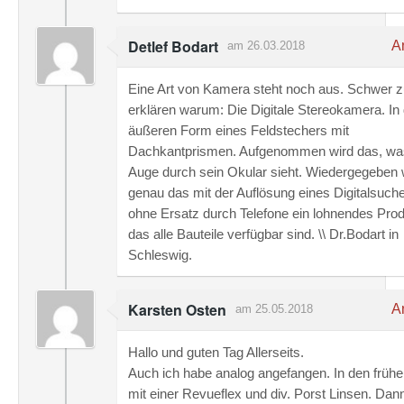
Detlef Bodart
An
am 26.03.2018
Eine Art von Kamera steht noch aus. Schwer 
erklären warum: Die Digitale Stereokamera. In
äußeren Form eines Feldstechers mit
Dachkantprismen. Aufgenommen wird das, wa
Auge durch sein Okular sieht. Wiedergegeben 
genau das mit der Auflösung eines Digitalsuch
ohne Ersatz durch Telefone ein lohnendes Prod
das alle Bauteile verfügbar sind. \\ Dr.Bodart in
Schleswig.
Karsten Osten
An
am 25.05.2018
Hallo und guten Tag Allerseits.
Auch ich habe analog angefangen. In den früh
mit einer Revueflex und div. Porst Linsen. Dann