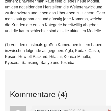
ziehen: Entweder man kauft fleißig jedes neue Modell,
um den notleidenden Herstellern die Weiterentwicklung
zu finanzieren und ihnen das Überleben zu sichern. Oder
man kauft gebraucht und günstig jene Kameras, welche
die Kunden der ersten Kategorie bereitwillig abgeben
und die kaum schlechter sind als die aktuellen Modelle.
(1) Von den einstmals großen Kameraherstellern haben
inzwischen folgende aufgegeben: Agfa, Kodak, Casio,
Epson, Hewlett Packard, Hitachi, Konica-Minolta,
Kyocera, Samsung, Sanyo und Toshiba
Kommentare (4)
An
am 22.01.2018