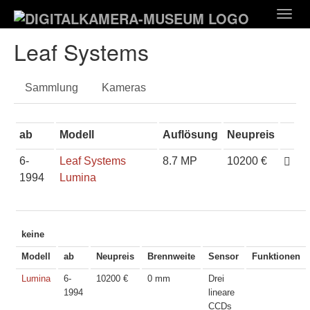
Zum
Togg
Hauptinhalt
navig
springen
Leaf Systems
Sammlung
Kameras
ab
Modell
Auflösung
Neupreis
6-
Leaf Systems
8.7 MP
10200 €
1994
Lumina
keine
Modell
ab
Neupreis
Brennweite
Sensor
Funktionen
Lumina
6-
10200 €
0 mm
Drei
1994
lineare
CCDs