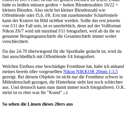
hätte es heißen müssen großen = hohen Blendenzahlen 16/22 =
kleinen Blenden. Also nicht bei kleiner Blendenzahl wie
Offenblende oder f5,6, f/8. Erst mit zunehmender Schärfentiefe
kann der Kratzer im Bild sichtbar werden. Sollte das erst jenseits
von f/11 der Fall sein, ist es unerheblich, denn auf der Vollformat
Nikon Z6/7 wird mit maximal f/11 fotografiert, weil ab da die so
genannte Beugungsunschärfe die Gesamtschärfe immer weiter
verschlechtert.
Da das 24-70 überwiegend für die Sporthalle gedacht ist, wird da
fast ausschließlich mit Offenblende f/4 fotografiert.
Welchen Einfluss eine beschädigte Frontlinse hat, habe ich anhand
meines bereits öfter vorgestellten
Nikon NIKKOR 20mm 1:3.5
gezeigt. Bei diesem Objektiv ist nicht nur die Frontlinse schwer in
Mitleidenschaft gezogen, die Hinterlinse sieht fast noch schlechter
aus. Und dennoch kann man damit immer noch fotografieren. O.K.
meist ist es eher was für "Kunst" ;-)
So sehen die Linsen dieses 20ers aus