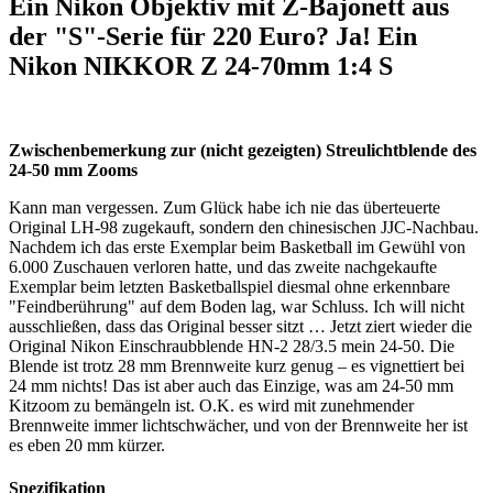
Ein Nikon Objektiv mit Z-Bajonett aus
der "S"-Serie für 220 Euro? Ja! Ein
Nikon NIKKOR Z 24-70mm 1:4 S
Zwischenbemerkung zur (nicht gezeigten) Streulichtblende des
24-50 mm Zooms
Kann man vergessen. Zum Glück habe ich nie das überteuerte
Original LH-98 zugekauft, sondern den chinesischen JJC-Nachbau.
Nachdem ich das erste Exemplar beim Basketball im Gewühl von
6.000 Zuschauen verloren hatte, und das zweite nachgekaufte
Exemplar beim letzten Basketballspiel diesmal ohne erkennbare
"Feindberührung" auf dem Boden lag, war Schluss. Ich will nicht
ausschließen, dass das Original besser sitzt … Jetzt ziert wieder die
Original Nikon Einschraubblende HN-2 28/3.5 mein 24-50. Die
Blende ist trotz 28 mm Brennweite kurz genug – es vignettiert bei
24 mm nichts! Das ist aber auch das Einzige, was am 24-50 mm
Kitzoom zu bemängeln ist. O.K. es wird mit zunehmender
Brennweite immer lichtschwächer, und von der Brennweite her ist
es eben 20 mm kürzer.
Spezifikation