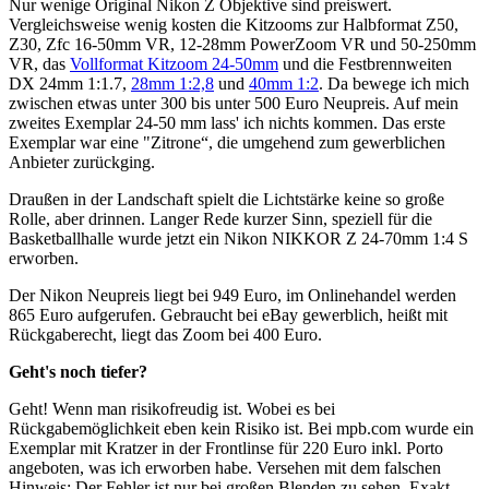
Nur wenige Original Nikon Z Objektive sind preiswert.
Vergleichsweise wenig kosten die Kitzooms zur Halbformat Z50,
Z30, Zfc 16-50mm VR, 12-28mm PowerZoom VR und 50-250mm
VR, das
Vollformat Kitzoom 24-50mm
und die Festbrennweiten
DX 24mm 1:1.7,
28mm 1:2,8
und
40mm 1:2
. Da bewege ich mich
zwischen etwas unter 300 bis unter 500 Euro Neupreis. Auf mein
zweites Exemplar 24-50 mm lass' ich nichts kommen. Das erste
Exemplar war eine "Zitrone“, die umgehend zum gewerblichen
Anbieter zurückging.
Draußen in der Landschaft spielt die Lichtstärke keine so große
Rolle, aber drinnen. Langer Rede kurzer Sinn, speziell für die
Basketballhalle wurde jetzt ein Nikon NIKKOR Z 24-70mm 1:4 S
erworben.
Der Nikon Neupreis liegt bei 949 Euro, im Onlinehandel werden
865 Euro aufgerufen. Gebraucht bei eBay gewerblich, heißt mit
Rückgaberecht, liegt das Zoom bei 400 Euro.
Geht's noch tiefer?
Geht! Wenn man risikofreudig ist. Wobei es bei
Rückgabemöglichkeit eben kein Risiko ist. Bei mpb.com wurde ein
Exemplar mit Kratzer in der Frontlinse für 220 Euro inkl. Porto
angeboten, was ich erworben habe. Versehen mit dem falschen
Hinweis: Der Fehler ist nur bei großen Blenden zu sehen. Exakt