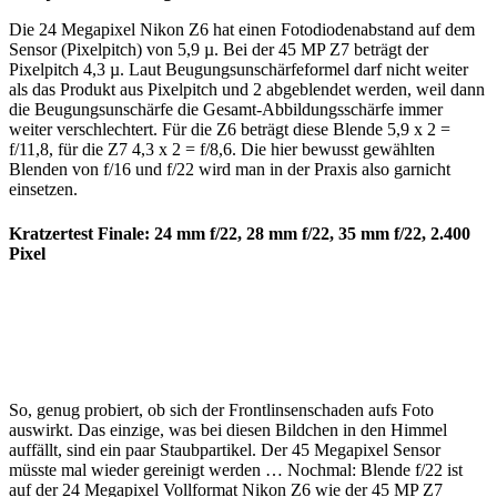
Die 24 Megapixel Nikon Z6 hat einen Fotodiodenabstand auf dem
Sensor (Pixelpitch) von 5,9 µ. Bei der 45 MP Z7 beträgt der
Pixelpitch 4,3 µ. Laut Beugungsunschärfeformel darf nicht weiter
als das Produkt aus Pixelpitch und 2 abgeblendet werden, weil dann
die Beugungsunschärfe die Gesamt-Abbildungsschärfe immer
weiter verschlechtert. Für die Z6 beträgt diese Blende 5,9 x 2 =
f/11,8, für die Z7 4,3 x 2 = f/8,6. Die hier bewusst gewählten
Blenden von f/16 und f/22 wird man in der Praxis also garnicht
einsetzen.
Kratzertest Finale: 24 mm f/22, 28 mm f/22, 35 mm f/22, 2.400
Pixel
So, genug probiert, ob sich der Frontlinsenschaden aufs Foto
auswirkt. Das einzige, was bei diesen Bildchen in den Himmel
auffällt, sind ein paar Staubpartikel. Der 45 Megapixel Sensor
müsste mal wieder gereinigt werden … Nochmal: Blende f/22 ist
auf der 24 Megapixel Vollformat Nikon Z6 wie der 45 MP Z7