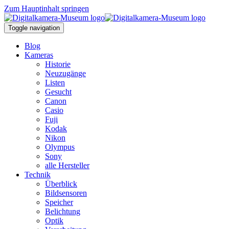
Zum Hauptinhalt springen
Toggle navigation
Blog
Kameras
Historie
Neuzugänge
Listen
Gesucht
Canon
Casio
Fuji
Kodak
Nikon
Olympus
Sony
alle Hersteller
Technik
Überblick
Bildsensoren
Speicher
Belichtung
Optik