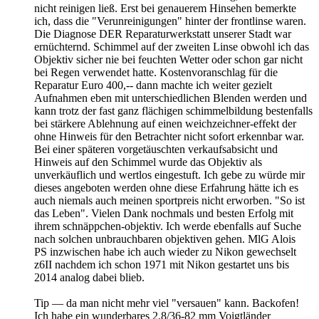
nicht reinigen ließ. Erst bei genauerem Hinsehen bemerkte
ich, dass die "Verunreinigungen" hinter der frontlinse waren.
Die Diagnose DER Reparaturwerkstatt unserer Stadt war
ernüchternd. Schimmel auf der zweiten Linse obwohl ich das
Objektiv sicher nie bei feuchten Wetter oder schon gar nicht
bei Regen verwendet hatte. Kostenvoranschlag für die
Reparatur Euro 400,-- dann machte ich weiter gezielt
Aufnahmen eben mit unterschiedlichen Blenden werden und
kann trotz der fast ganz flächigen schimmelbildung bestenfalls
bei stärkere Ablehnung auf einen weichzeichner-effekt der
ohne Hinweis für den Betrachter nicht sofort erkennbar war.
Bei einer späteren vorgetäuschten verkaufsabsicht und
Hinweis auf den Schimmel wurde das Objektiv als
unverkäuflich und wertlos eingestuft. Ich gebe zu würde mir
dieses angeboten werden ohne diese Erfahrung hätte ich es
auch niemals auch meinen sportpreis nicht erworben. "So ist
das Leben". Vielen Dank nochmals und besten Erfolg mit
ihrem schnäppchen-objektiv. Ich werde ebenfalls auf Suche
nach solchen unbrauchbaren objektiven gehen. MlG Alois
PS inzwischen habe ich auch wieder zu Nikon gewechselt
z6II nachdem ich schon 1971 mit Nikon gestartet uns bis
2014 analog dabei blieb.
Tip — da man nicht mehr viel "versauen" kann. Backofen!
Ich habe ein wunderbares 2,8/36-82 mm Voigtländer