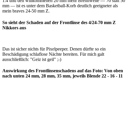
1:4 und den willkommenen 20 mm mehr Brennweite — 70 statt 50
mm — ist es unter dem Basketball-Korb deutlich geeigneter als
mein braves 24-50 mm Z.
So sieht der Schaden auf der Frontlinse des 4/24-70 mm Z
Nikkors aus
Das ist sicher nichts für Pixelpeeper. Denen dürfte so ein
Beschädigung schlaflose Nächte bereiten. Für mich galt
ausschließlich: "Geiz ist geil" ;-)
Auswirkung des Frontlinsenschadens auf das Foto: Von oben
nach unten 24 mm, 28 mm, 35 mm, jeweils Blende 22 - 16 - 11