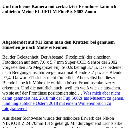
Und noch eine Kamera mit zerkratzter Frontlinse kann ich
anbieten: Meine FUJIFILM FinePix S602 Zoom
Abgeblendet auf f/11 kann man den Kratzter bei genauem
Hinsehen je nach Motiv erkennen.
Bei der Gelegenheit: Der Abstand (Pixelpitch) der einzelnen
Fotodioden auf dem 7,6 x 5,7 mm Super-CCD-Sensor der 2002
vorgestellten 3/6 Megapixel Fuji S602s beträgt 3,7 µ. Das bedeutet
nach Beugungsunschärferegel maximal Blende 3,7 µ x 2 = Blende
f/7,4. Da war f/11 sicher nicht förderlich. Aber selbst bei dieser
Blende habe ich Mühe die wirklich bösen Frontlinsenkratzer zu
erkennen. Und die natürlich auch, weil ich weiß wie sie aussehen,
wo sie auf der Frontlinse positioniert sind …
Was mich aber nicht
daran gehindert hat, 2018 mit der Fuji S602s ins Museum zu gehen,
und unglaubliche Ostern 2018 mit einem Wintereinbruch zu
fotografieren!
Aus dieser Sichtweise wurde der risikolose Erwerb des Nikon
NIKKOR Z 24-70mm 1:4 S getätigt. Mit durchgehend Lichtstärke