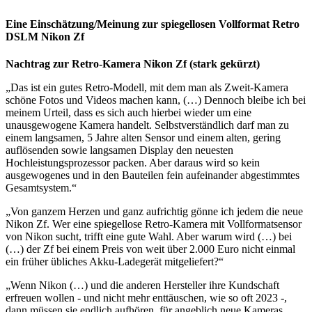
Eine Einschätzung/Meinung zur spiegellosen Vollformat Retro
DSLM Nikon Zf
Nachtrag zur Retro-Kamera Nikon Zf (stark gekürzt)
„Das ist ein gutes Retro-Modell, mit dem man als Zweit-Kamera
schöne Fotos und Videos machen kann, (…) Dennoch bleibe ich bei
meinem Urteil, dass es sich auch hierbei wieder um eine
unausgewogene Kamera handelt. Selbstverständlich darf man zu
einem langsamen, 5 Jahre alten Sensor und einem alten, gering
auflösenden sowie langsamen Display den neuesten
Hochleistungsprozessor packen. Aber daraus wird so kein
ausgewogenes und in den Bauteilen fein aufeinander abgestimmtes
Gesamtsystem.“
„Von ganzem Herzen und ganz aufrichtig gönne ich jedem die neue
Nikon Zf. Wer eine spiegellose Retro-Kamera mit Vollformatsensor
von Nikon sucht, trifft eine gute Wahl. Aber warum wird (…) bei
(…) der Zf bei einem Preis von weit über 2.000 Euro nicht einmal
ein früher übliches Akku-Ladegerät mitgeliefert?“
„Wenn Nikon (…) und die anderen Hersteller ihre Kundschaft
erfreuen wollen - und nicht mehr enttäuschen, wie so oft 2023 -,
dann müssen sie endlich aufhören, für angeblich neue Kameras