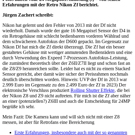
Erfahrungen mit der Retro Nikon Zf berichtet.
Jürgen Zachert schreibt:
Nikon hat gelernt und den Fehler von 2013 mit der Df nicht
wiederholt. Damals wurde der gute 16 Megapixel Sensor der D4 in
ein Retrogehäuse mit schlecht bedienbarem vorderen Wählrad und
dem schwächeren Autofokus der D600 gepackt. Im Gegensatz zur
Nikon Df hat mich die Zf direkt überzeugt. Die Zf hat ein besser
gestaltetes Gehäuse mit wertiger anmutenden Bedienrädern und eine
durch Verwendung des Expeed 7-Prozessors Autofokus-Leistung,
die zumindest theoretisch über der Z6II/Z7II liegt und schon fast an
die Z8/Z9 heranreichen sollte. Leider hat es nicht zu einem Stacked
Sensor gereicht, aber damit wäre sicher der Preisrahmen nochmals
deutlich überschritten worden. Hinweis: UVP der Df in 2013 war
2.999 Euro im Gegensatz zu den 2.499 Euro der Zf in 2023) Der
elektronische Verschluss produziert
Rolling Shutter Effekte
, die bei
der Nikon Z8 und Z9 nicht auftreten. Für mich ist die Zf aber näher
an einer (potenziellen?) Z6III und auch die Entscheidung für 24MP
begrüße ich sehr.
Mein Fazit: Die Kamera kann und will sich nicht mit einer Z8
messen, ist aber für Retrofans eine Bereicherung
Erste Erfahrungen, insbesondere auch mit der so genannten