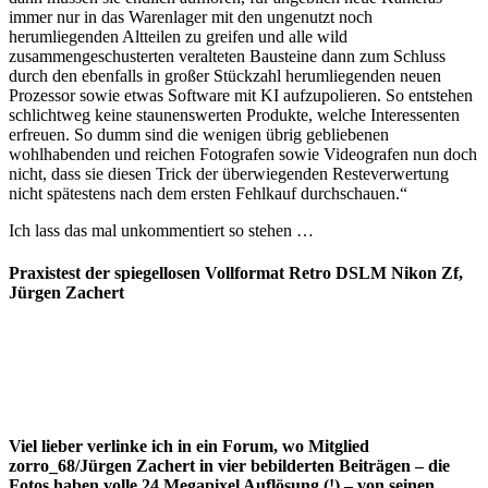
immer nur in das Warenlager mit den ungenutzt noch
herumliegenden Altteilen zu greifen und alle wild
zusammengeschusterten veralteten Bausteine dann zum Schluss
durch den ebenfalls in großer Stückzahl herumliegenden neuen
Prozessor sowie etwas Software mit KI aufzupolieren. So entstehen
schlichtweg keine staunenswerten Produkte, welche Interessenten
erfreuen. So dumm sind die wenigen übrig gebliebenen
wohlhabenden und reichen Fotografen sowie Videografen nun doch
nicht, dass sie diesen Trick der überwiegenden Resteverwertung
nicht spätestens nach dem ersten Fehlkauf durchschauen.“
Ich lass das mal unkommentiert so stehen …
Praxistest der spiegellosen Vollformat Retro DSLM Nikon Zf,
Jürgen Zachert
Viel lieber verlinke ich in ein Forum, wo Mitglied
zorro_68/Jürgen Zachert in vier bebilderten Beiträgen – die
Fotos haben volle 24 Megapixel Auflösung (!) – von seinen