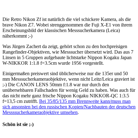
Die Retro Nikon Zf ist natürlich die viel schickere Kamera, als die
brave Nikon Z7. Wobei strenggenommen die Fuji X-E1 von ihrem
Erscheinungsbild der klassischen Messsucherkamera (Leica)
näherkommt ;-)
Was Jürgen Zachert da zeigt, gehört schon zu den hochpreisigen
Rangefinder-Objektiven, wie Messsucher übersetzt wird. Das aus 7
Linsen in 5 Gruppen aufgebaute lichtstarke Nippon Kogaku Japan
W-NIKKOR 1:1.8 f=3.5cm wurde 1956 vorgestellt.
Einigermaßen preiswert sind üblicherweise nur die 135er und 50
mm Messsucherkameraobjektive, wenn nicht Leitz/Leica graviert ist
;-) Die CANON LENS 50mm f:1.8 war nur durch den
unübersehbaren Fallschaden für wenig Geld zu haben. Was auch für
das nicht mehr ganz frische Nippon Kogaku NIKKOR-QC 1:3.5
f=13,5 cm zutrifft.
Bei 35/85/135 mm Brennweite kann/muss man
sich ansonsten bei den russischen Kopien/Nachbauten der deutschen
Messssucherkameraobjektive umsehen
.
Schön ist sie ;-)