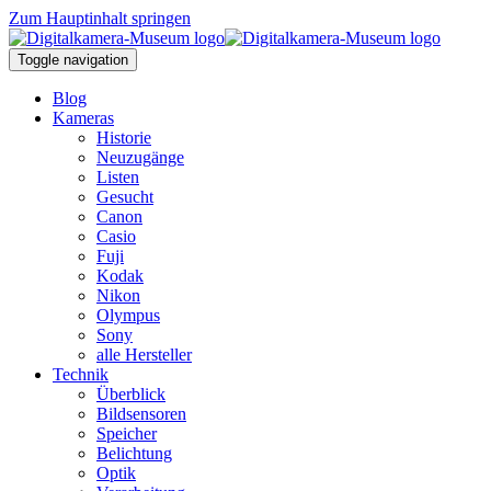
Zum Hauptinhalt springen
Toggle navigation
Blog
Kameras
Historie
Neuzugänge
Listen
Gesucht
Canon
Casio
Fuji
Kodak
Nikon
Olympus
Sony
alle Hersteller
Technik
Überblick
Bildsensoren
Speicher
Belichtung
Optik