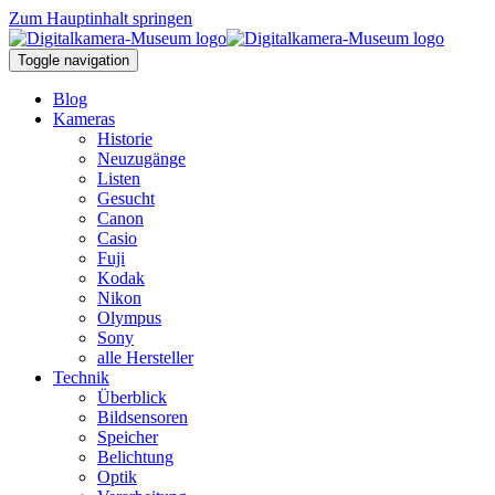
Zum Hauptinhalt springen
Toggle navigation
Blog
Kameras
Historie
Neuzugänge
Listen
Gesucht
Canon
Casio
Fuji
Kodak
Nikon
Olympus
Sony
alle Hersteller
Technik
Überblick
Bildsensoren
Speicher
Belichtung
Optik