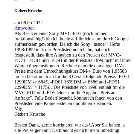
Gisbert Krusche
am 08.05.2022
Antworten
Als Besitzer einer Sony MVC-FD7 (noch immer
funktionsfähig!) bin ich heute auf Ihr Museum durch Google
aufmerksam geworden. Da ich die Sony "inside"- Hefte
1998/1999 incl. der Preislisten noch habe, habe ich
festgestellt, dass ihre Angaben zu den Preisen der MVC-
FD71, -FD81 und -FD91 in der Preisliste 1999 nicht mit ihren
Werten übereinstimmen. Rechnet man die damaligen DM-
Preise mit dem Umrechnungskurs DM-> Euro von 1,95583
um so bekommt man für die 3 Geräte folgende Preise: -FD71
1299DM -> 664€, -FD81 1699DM -> 868€ und -FD91
2299DM -> 1175€ . Die Preisliste von 1998 enthält für die
MVC-FD7 und -FD5 leider nur die Angabe "Preis auf
Anfrage". Falls Bedarf besteht, könnte ich ihnen von den
Preislisten eine Kopie erstellen und ihnen zusenden.
Mfg
Gisbert Krusche
Besten Dank, gerne korrigieren wir das! Aber Sie haben ja
alle Preise genannt. Da braucht es nicht mehr unbedingt