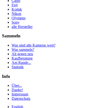
Casio
Fuji
Kodak
Nikon
Olympus
Sony
alle Hersteller
Sammeln
Was sind alte Kameras wert?
Was sammeln?
Alt gegen neu
Kaufberatung
Am Rande...
Statistik
Info
Über...
Danke!
Impressum
Datenschutz
English