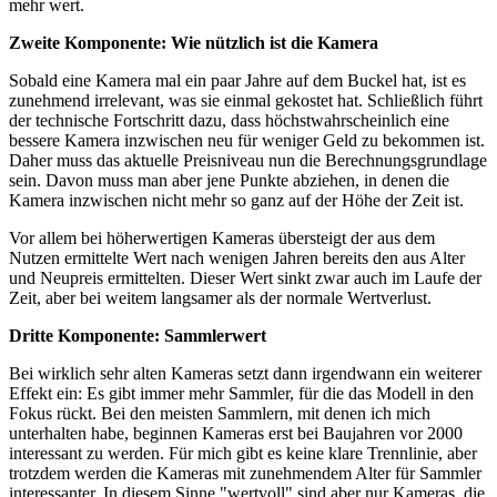
mehr wert.
Zweite Komponente: Wie nützlich ist die Kamera
Sobald eine Kamera mal ein paar Jahre auf dem Buckel hat, ist es
zunehmend irrelevant, was sie einmal gekostet hat. Schließlich führt
der technische Fortschritt dazu, dass höchstwahrscheinlich eine
bessere Kamera inzwischen neu für weniger Geld zu bekommen ist.
Daher muss das aktuelle Preisniveau nun die Berechnungsgrundlage
sein. Davon muss man aber jene Punkte abziehen, in denen die
Kamera inzwischen nicht mehr so ganz auf der Höhe der Zeit ist.
Vor allem bei höherwertigen Kameras übersteigt der aus dem
Nutzen ermittelte Wert nach wenigen Jahren bereits den aus Alter
und Neupreis ermittelten. Dieser Wert sinkt zwar auch im Laufe der
Zeit, aber bei weitem langsamer als der normale Wertverlust.
Dritte Komponente: Sammlerwert
Bei wirklich sehr alten Kameras setzt dann irgendwann ein weiterer
Effekt ein: Es gibt immer mehr Sammler, für die das Modell in den
Fokus rückt. Bei den meisten Sammlern, mit denen ich mich
unterhalten habe, beginnen Kameras erst bei Baujahren vor 2000
interessant zu werden. Für mich gibt es keine klare Trennlinie, aber
trotzdem werden die Kameras mit zunehmendem Alter für Sammler
interessanter. In diesem Sinne "wertvoll" sind aber nur Kameras, die