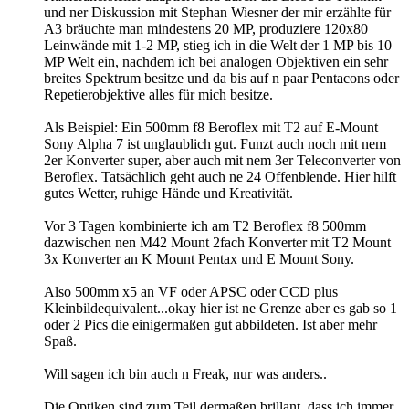
und ner Diskussion mit Stephan Wiesner der mir erzählte für
A3 bräuchte man mindestens 20 MP, produziere 120x80
Leinwände mit 1-2 MP, stieg ich in die Welt der 1 MP bis 10
MP Welt ein, nachdem ich bei analogen Objektiven ein sehr
breites Spektrum besitze und da bis auf n paar Pentacons oder
Repetierobjektive alles für mich besitze.
Als Beispiel: Ein 500mm f8 Beroflex mit T2 auf E-Mount
Sony Alpha 7 ist unglaublich gut. Funzt auch noch mit nem
2er Konverter super, aber auch mit nem 3er Teleconverter von
Beroflex. Tatsächlich geht auch ne 24 Offenblende. Hier hilft
gutes Wetter, ruhige Hände und Kreativität.
Vor 3 Tagen kombinierte ich am T2 Beroflex f8 500mm
dazwischen nen M42 Mount 2fach Konverter mit T2 Mount
3x Konverter an K Mount Pentax und E Mount Sony.
Also 500mm x5 an VF oder APSC oder CCD plus
Kleinbildequivalent...okay hier ist ne Grenze aber es gab so 1
oder 2 Pics die einigermaßen gut abbildeten. Ist aber mehr
Spaß.
Will sagen ich bin auch n Freak, nur was anders..
Die Optiken sind zum Teil dermaßen brillant, dass ich immer