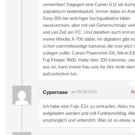
verwertbar! Dagegen eine Canon G11 als komp
unpraktisch bedienbarkeit. Immer dabei im Aut
Sony 850 bei welchiger hochqualitative bilder
rauskommen, aber mit viel Gehirnschmalz ve
und viel Zeit am PC. Und daneben auch immer
meine Minolta X-700 dabei. Im digitalem gibt e
schon sammelwürdige kameras die man jetzt 
zulegen sollte: Canon Powershot G6, Nikon E8
Fuji Finepix 9600. Habe über 200 kameras, un
aus ist, kann meine frau was für ihre rente dam
aufzustocken tun.
Cypernase
An
am 09.06.2020
Ich habe eine Fujix E2s zu verkaufen. Akku m
aufgeladen werden und voll Funktionsfähig. All
ursprünglich und unberührt. Was ist so etwas 