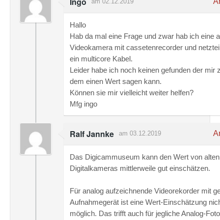
Ingo
An
am 02.12.2019
Hallo
Hab da mal eine Frage und zwar hab ich eine a
Videokamera mit cassetenrecorder und netztei
ein multicore Kabel.
Leider habe ich noch keinen gefunden der mir z
dem einen Wert sagen kann.
Können sie mir vielleicht weiter helfen?
Mfg ingo
Ralf Jannke
An
am 03.12.2019
Das Digicammuseum kann den Wert von alten
Digitalkameras mittlerweile gut einschätzen.
Für analog aufzeichnende Videorekorder mit g
Aufnahmegerät ist eine Wert-Einschätzung nic
möglich. Das trifft auch für jegliche Analog-Fo