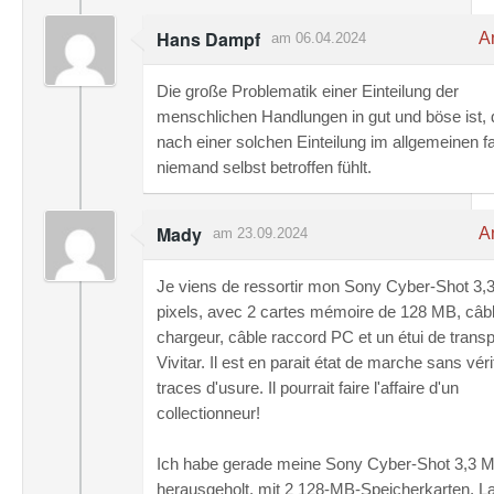
Hans Dampf
An
am 06.04.2024
Die große Problematik einer Einteilung der
menschlichen Handlungen in gut und böse ist, 
nach einer solchen Einteilung im allgemeinen f
niemand selbst betroffen fühlt.
Mady
An
am 23.09.2024
Je viens de ressortir mon Sony Cyber-Shot 3
pixels, avec 2 cartes mémoire de 128 MB, câb
chargeur, câble raccord PC et un étui de transp
Vivitar. Il est en parait état de marche sans véri
traces d'usure. Il pourrait faire l'affaire d'un
collectionneur!
Ich habe gerade meine Sony Cyber-Shot 3,3 M
herausgeholt, mit 2 128-MB-Speicherkarten, L