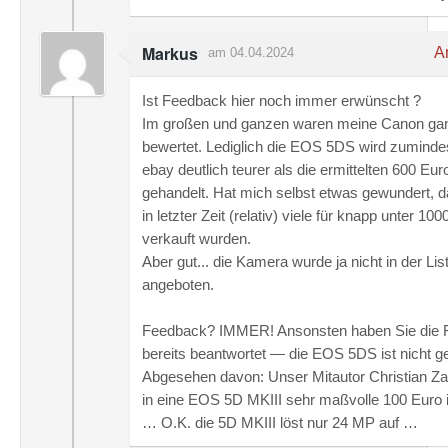
Markus
An
am 04.04.2024
Ist Feedback hier noch immer erwünscht ?
Im großen und ganzen waren meine Canon gan
bewertet. Lediglich die EOS 5DS wird zumindes
ebay deutlich teurer als die ermittelten 600 Eur
gehandelt. Hat mich selbst etwas gewundert, d
in letzter Zeit (relativ) viele für knapp unter 10
verkauft wurden.
Aber gut... die Kamera wurde ja nicht in der Lis
angeboten.
Feedback? IMMER! Ansonsten haben Sie die F
bereits beantwortet — die EOS 5DS ist nicht gel
Abgesehen davon: Unser Mitautor Christian Za
in eine EOS 5D MKIII sehr maßvolle 100 Euro i
… O.K. die 5D MKIII löst nur 24 MP auf …