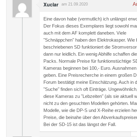
Xuclar
An
am 21.09.2020
Eine davon habe (vermutlich) ich unlängst erw
Der Fokus dieses Exemplares liegt sowohl man
auch mit dem AF komplett daneben. Viele
"Schnäppchen" haben den Elektrokasper. Wie b
beschriebenen SD funktioniert die Stromverso
dann nur leidlich. Ein wenig Abhilfe schaffen d
Packs. Normale Preise für funktionstüchtige S
Kameras beginnen bei 100,- Euro. Ausnahmen
geben. Eine Preisrecherche in einem großen 
Forum bestätigt meine Einschätzung. Auch in 
"Suche" finden sich oft Einträge. Ungewöhnlich,
diese Kameras zu "Lebzeiten" (als sie aktuell 
nicht zu den gesuchten Modellen gehörten. M
Modelle, wie die DP-S und X-Reihe erzielen he
Preise, die beinahe über den Abverkaufspreisen
Bei der SD-15 ist das längst der Fall.