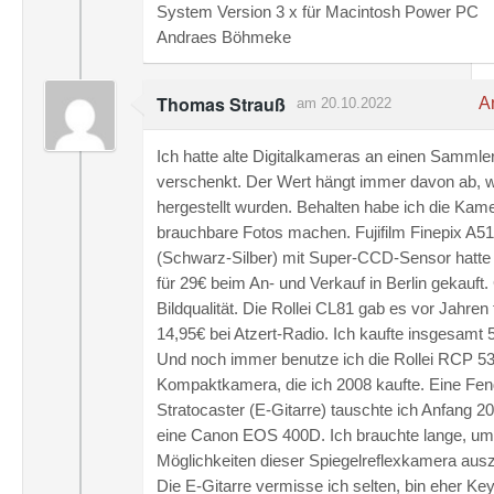
System Version 3 x für Macintosh Power PC
Andraes Böhmeke
Thomas Strauß
An
am 20.10.2022
Ich hatte alte Digitalkameras an einen Sammle
verschenkt. Der Wert hängt immer davon ab, w
hergestellt wurden. Behalten habe ich die Kame
brauchbare Fotos machen. Fujifilm Finepix A5
(Schwarz-Silber) mit Super-CCD-Sensor hatte 
für 29€ beim An- und Verkauf in Berlin gekauft.
Bildqualität. Die Rollei CL81 gab es vor Jahren 
14,95€ bei Atzert-Radio. Ich kaufte insgesamt 
Und noch immer benutze ich die Rollei RCP 5
Kompaktkamera, die ich 2008 kaufte. Eine Fen
Stratocaster (E-Gitarre) tauschte ich Anfang 
eine Canon EOS 400D. Ich brauchte lange, um
Möglichkeiten dieser Spiegelreflexkamera ausz
Die E-Gitarre vermisse ich selten, bin eher Ke