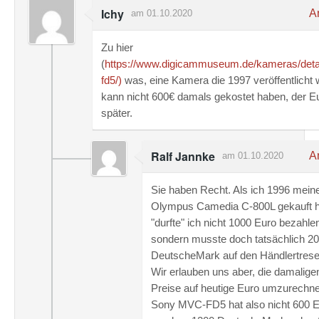
Ichy
An
am 01.10.2020
Zu hier
(
https://www.digicammuseum.de/kameras/deta
fd5/)
was, eine Kamera die 1997 veröffentlicht 
kann nicht 600€ damals gekostet haben, der 
später.
Ralf Jannke
An
am 01.10.2020
Sie haben Recht. Als ich 1996 mein
Olympus Camedia C-800L gekauft 
"durfte" ich nicht 1000 Euro bezahle
sondern musste doch tatsächlich 2
DeutscheMark auf den Händlertrese
Wir erlauben uns aber, die damalig
Preise auf heutige Euro umzurechne
Sony MVC-FD5 hat also nicht 600 E