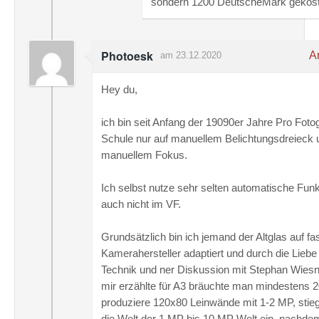
sondern 1200 DeutscheMark gekos
Photoesk
An
am 23.12.2020
Hey du,
ich bin seit Anfang der 19090er Jahre Pro Fotog
Schule nur auf manuellem Belichtungsdreieck 
manuellem Fokus.
Ich selbst nutze sehr selten automatische Fun
auch nicht im VF.
Grundsätzlich bin ich jemand der Altglas auf fa
Kamerahersteller adaptiert und durch die Liebe
Technik und ner Diskussion mit Stephan Wiesn
mir erzählte für A3 bräuchte man mindestens 
produziere 120x80 Leinwände mit 1-2 MP, stieg
die Welt der 1 MP bis 10 MP Welt ein, nachdem