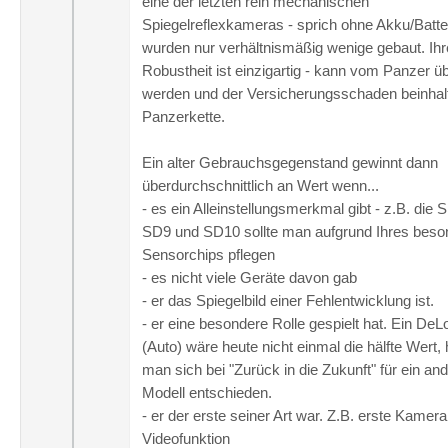
eine der letzten rein mechanischen
Spiegelreflexkameras - sprich ohne Akku/Batte
wurden nur verhältnismäßig wenige gebaut. Ihr
Robustheit ist einzigartig - kann vom Panzer übe
werden und der Versicherungsschaden beinhalt
Panzerkette.
Ein alter Gebrauchsgegenstand gewinnt dann
überdurchschnittlich an Wert wenn...
- es ein Alleinstellungsmerkmal gibt - z.B. die 
SD9 und SD10 sollte man aufgrund Ihres beso
Sensorchips pflegen
- es nicht viele Geräte davon gab
- er das Spiegelbild einer Fehlentwicklung ist.
- er eine besondere Rolle gespielt hat. Ein DeL
(Auto) wäre heute nicht einmal die hälfte Wert, 
man sich bei "Zurück in die Zukunft" für ein an
Modell entschieden.
- er der erste seiner Art war. Z.B. erste Kamera
Videofunktion