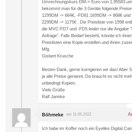
Umrechnungskurs DM-> Euro von 1,95583 um
bekommt man für die 3 Geräte folgende Preise
1299DM -> 664€, -FD81 1699DM -> 868€ und
2299DM -> 1175€ . Die Preisliste von 1998 enth
die MVC-FD7 und -FD5 leider nur die Angabe "
Anfrage". Falls Bedarf besteht, könnte ich ihne
Preislisten eine Kopie erstellen und ihnen zuse
Mfg
Gisbert Krusche
Besten Dank, gerne korrigieren wir das! Aber 
ja alle Preise genannt. Da braucht es nicht meh
unbedingt Kopien.
Viele Grüße
Ralf Jannke
Böhmeke
An
am 11.05.2022
Ich habe im Koffer noch ein Eyelike Digital Ca