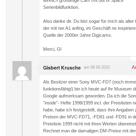
wirklich großartige Cam mit out of Space
Serienbildfunktion.
Also danke dir. Du bist sogar für mich als alter
der mit ner A1 anfing, im Geschäft ne inspirier
Quelle der 2000er Jahre Digicams.
Merci, Gl
Gisbert Krusche
An
am 08.05.2022
Als Besitzer einer Sony MVC-FD7 (noch imme
funktionsfähig!) bin ich heute auf Ihr Museum 
Google aufmerksam geworden. Da ich die Son
"inside"- Hefte 1998/1999 incl. der Preislisten 
habe, habe ich festgestellt, dass ihre Angaben
Preisen der MVC-FD71, -FD81 und -FD91 in d
Preisliste 1999 nicht mit ihren Werten überein
Rechnet man die damaligen DM-Preise mit d