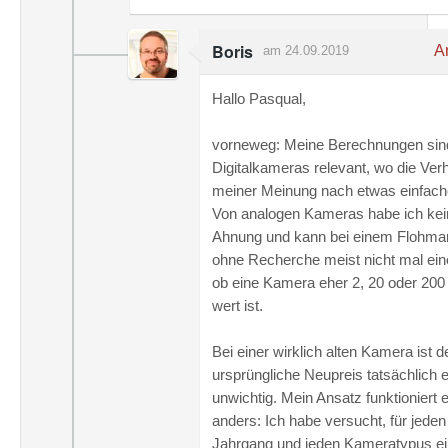
Boris
An
am 24.09.2019
Hallo Pasqual,
vorneweg: Meine Berechnungen sind
Digitalkameras relevant, wo die Verh
meiner Meinung nach etwas einfache
Von analogen Kameras habe ich kei
Ahnung und kann bei einem Flohma
ohne Recherche meist nicht mal ein
ob eine Kamera eher 2, 20 oder 200
wert ist.
Bei einer wirklich alten Kamera ist d
ursprüngliche Neupreis tatsächlich e
unwichtig. Mein Ansatz funktioniert 
anders: Ich habe versucht, für jeden
Jahrgang und jeden Kameratypus e