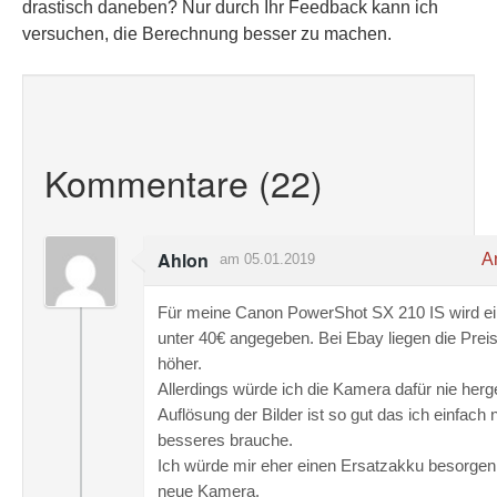
drastisch daneben? Nur durch Ihr Feedback kann ich
versuchen, die Berechnung besser zu machen.
Kommentare (22)
Ahlon
An
am 05.01.2019
Für meine Canon PowerShot SX 210 IS wird ei
unter 40€ angegeben. Bei Ebay liegen die Prei
höher.
Allerdings würde ich die Kamera dafür nie herg
Auflösung der Bilder ist so gut das ich einfach 
besseres brauche.
Ich würde mir eher einen Ersatzakku besorgen 
neue Kamera.