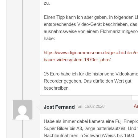
zu.
Einen Tipp kann ich aber geben. In folgenden Li
entsprechendes Video-Gerät beschrieben, das
ausnahmsweise von einem Flohmarkt mitge
habe:
https://www.digicammuseum.de/geschichten/er
bauer-videosystem-1970er-jahre/
15 Euro habe ich für die historische Videokame
Recorder gegeben. Das dürfte den Wert gut
beschreiben.
Jost Fernand
An
am 15.02.2020
Habe als immer dabei kamera eine Fuji Finepix
Super Bilder bis A3, lange batterielaufzeit. Und 
Nachtaufnahmen in Schwarz/Weiss bis 1600