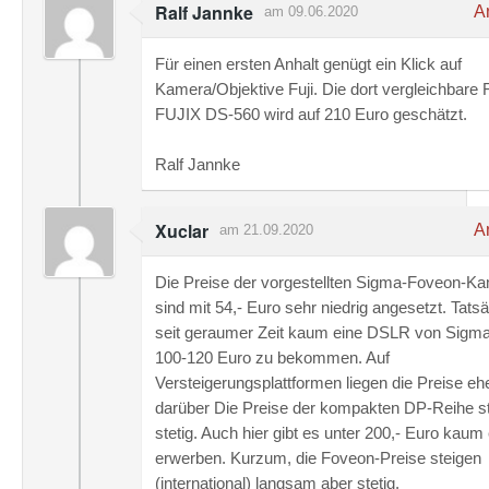
Ralf Jannke
An
am 09.06.2020
Für einen ersten Anhalt genügt ein Klick auf
Kamera/Objektive Fuji. Die dort vergleichbare F
FUJIX DS-560 wird auf 210 Euro geschätzt.
Ralf Jannke
Xuclar
An
am 21.09.2020
Die Preise der vorgestellten Sigma-Foveon-K
sind mit 54,- Euro sehr niedrig angesetzt. Tatsä
seit geraumer Zeit kaum eine DSLR von Sigma
100-120 Euro zu bekommen. Auf
Versteigerungsplattformen liegen die Preise eh
darüber Die Preise der kompakten DP-Reihe s
stetig. Auch hier gibt es unter 200,- Euro kaum
erwerben. Kurzum, die Foveon-Preise steigen
(international) langsam aber stetig.